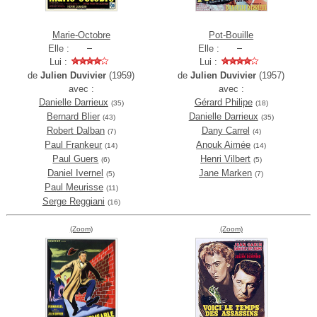
Marie-Octobre
Pot-Bouille
Elle :
Elle :
Lui :
Lui :
de
Julien Duvivier
(1959)
de
Julien Duvivier
(1957)
avec :
avec :
Danielle Darrieux
Gérard Philipe
(35)
(18)
Bernard Blier
Danielle Darrieux
(43)
(35)
Robert Dalban
Dany Carrel
(7)
(4)
Paul Frankeur
Anouk Aimée
(14)
(14)
Paul Guers
Henri Vilbert
(6)
(5)
Daniel Ivernel
Jane Marken
(5)
(7)
Paul Meurisse
(11)
Serge Reggiani
(16)
(Zoom)
(Zoom)