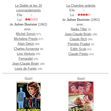
Le Diable et les 10
La Chambre ardente
commandements
Elle :
Elle :
Lui :
Lui :
de
Julien Duvivier
(1962)
de
Julien Duvivier
(1962)
avec :
avec :
Nadja Tiller
(3)
Michel Simon
Jean-Claude Brialy
(27)
(28)
Micheline Presle
Claude Rich
(17)
(30)
Alain Delon
Perrette Pradier
(30)
(2)
Charles Aznavour
Edith Scob
(6)
(11)
Lino Ventura
Claude Piéplu
(25)
(12)
Fernandel
(22)
Jean-Claude Brialy
(28)
Louis de Funès
(19)
(Zoom)
(Zoom)