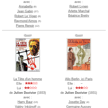
avec :
avec :
Annabella
Robert Lynen
(8)
Arlette Marchal
Jean Gabin
(37)
Béatrice Bretty
Robert Le Vigan
(8)
Raymond Aimos
(5)
Pierre Renoir
(12)
(Zoom)
(Zoom)
La Tête d'un homme
Allo Berlin, ici Paris
Elle :
Elle :
Lui :
Lui :
de
Julien Duvivier
(1933)
de
Julien Duvivier
(1931)
avec :
avec :
Harry Baur
Josette Day
(10)
(4)
Valéry Inkijinoff
Germaine Aussey
(3)