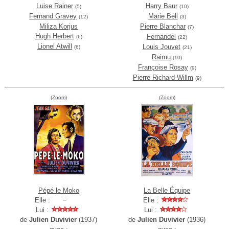
Luise Rainer
Harry Baur
(5)
(10)
Fernand Gravey
Marie Bell
(12)
(3)
Miliza Korjus
Pierre Blanchar
(7)
Hugh Herbert
Fernandel
(6)
(22)
Lionel Atwill
Louis Jouvet
(6)
(21)
Raimu
(10)
Françoise Rosay
(9)
Pierre Richard-Willm
(9)
(Zoom)
(Zoom)
Pépé le Moko
La Belle Équipe
Elle :
Elle :
Lui :
Lui :
de
Julien Duvivier
(1937)
de
Julien Duvivier
(1936)