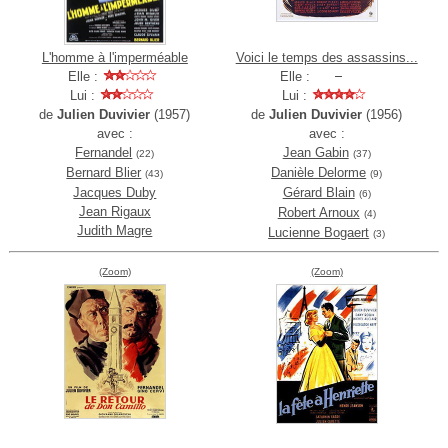
L'homme à l'imperméable
Voici le temps des assassins...
Elle :
Elle :
Lui :
Lui :
de
Julien Duvivier
(1957)
de
Julien Duvivier
(1956)
avec :
avec :
Fernandel
Jean Gabin
(22)
(37)
Bernard Blier
Danièle Delorme
(43)
(9)
Jacques Duby
Gérard Blain
(6)
Jean Rigaux
Robert Arnoux
(4)
Judith Magre
Lucienne Bogaert
(3)
(Zoom)
(Zoom)