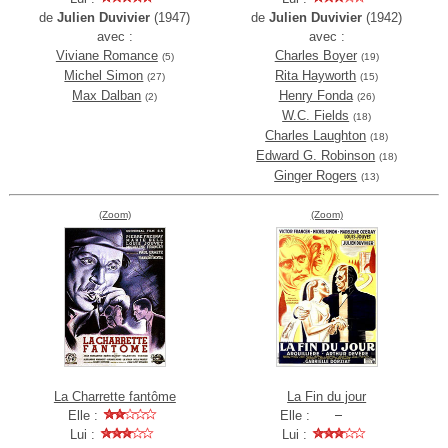
de
Julien Duvivier
(1947)
de
Julien Duvivier
(1942)
avec :
avec :
Viviane Romance
Charles Boyer
(5)
(19)
Michel Simon
Rita Hayworth
(27)
(15)
Max Dalban
Henry Fonda
(2)
(26)
W.C. Fields
(18)
Charles Laughton
(18)
Edward G. Robinson
(18)
Ginger Rogers
(13)
(Zoom)
(Zoom)
La Charrette fantôme
La Fin du jour
Elle :
Elle :
Lui :
Lui :