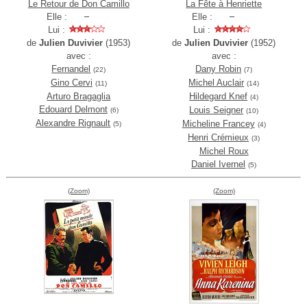
Le Retour de Don Camillo
La Fête à Henriette
Elle :
Elle :
Lui :
Lui :
de
Julien Duvivier
(1953)
de
Julien Duvivier
(1952)
avec :
avec :
Fernandel
Dany Robin
(22)
(7)
Gino Cervi
Michel Auclair
(11)
(14)
Arturo Bragaglia
Hildegard Knef
(4)
Edouard Delmont
Louis Seigner
(6)
(10)
Alexandre Rignault
Micheline Francey
(5)
(4)
Henri Crémieux
(3)
Michel Roux
Daniel Ivernel
(5)
(Zoom)
(Zoom)