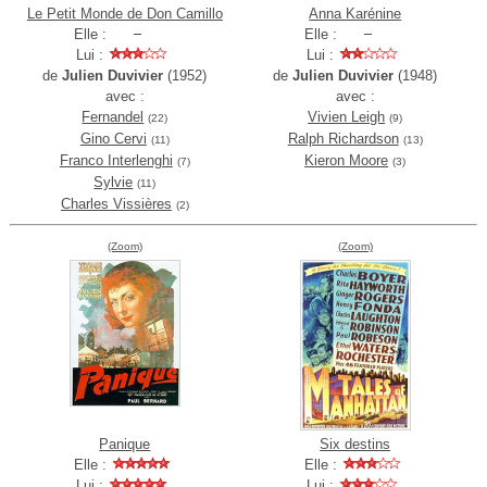
Le Petit Monde de Don Camillo
Anna Karénine
Elle :
Elle :
Lui :
Lui :
de
Julien Duvivier
(1952)
de
Julien Duvivier
(1948)
avec :
avec :
Fernandel
Vivien Leigh
(22)
(9)
Gino Cervi
Ralph Richardson
(11)
(13)
Franco Interlenghi
Kieron Moore
(7)
(3)
Sylvie
(11)
Charles Vissières
(2)
(Zoom)
(Zoom)
Panique
Six destins
Elle :
Elle :
Lui :
Lui :