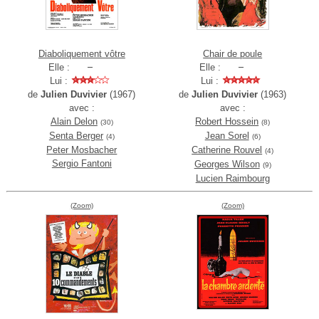
Diaboliquement vôtre
Chair de poule
Elle :
Elle :
Lui :
Lui :
de
Julien Duvivier
(1967)
de
Julien Duvivier
(1963)
avec :
avec :
Alain Delon
Robert Hossein
(30)
(8)
Senta Berger
Jean Sorel
(4)
(6)
Peter Mosbacher
Catherine Rouvel
(4)
Sergio Fantoni
Georges Wilson
(9)
Lucien Raimbourg
(Zoom)
(Zoom)