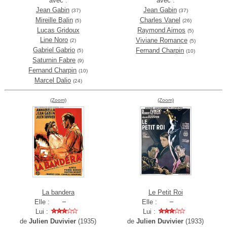
avec :
avec :
Jean Gabin
Jean Gabin
(37)
(37)
Mireille Balin
Charles Vanel
(5)
(26)
Lucas Gridoux
Raymond Aimos
(5)
Line Noro
Viviane Romance
(2)
(5)
Gabriel Gabrio
Fernand Charpin
(5)
(10)
Saturnin Fabre
(9)
Fernand Charpin
(10)
Marcel Dalio
(24)
(Zoom)
(Zoom)
La bandera
Le Petit Roi
Elle :
Elle :
Lui :
Lui :
de
Julien Duvivier
(1935)
de
Julien Duvivier
(1933)