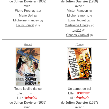
de
Julien Duvivier
(1939)
de
Julien Duvivier
(1939)
avec :
avec :
Pierre Fresnay
Victor Francen
(10)
(8)
Marie Bell
Michel Simon
(3)
(27)
Micheline Francey
Louis Jouvet
(4)
(21)
Louis Jouvet
Madeleine Ozeray
(21)
(4)
Sylvie
(11)
Charles Granval
(4)
(Zoom)
(Zoom)
Toute la ville danse
Un carnet de bal
Elle :
Elle :
Lui :
Lui :
de
Julien Duvivier
(1938)
de
Julien Duvivier
(1937)
avec :
avec :