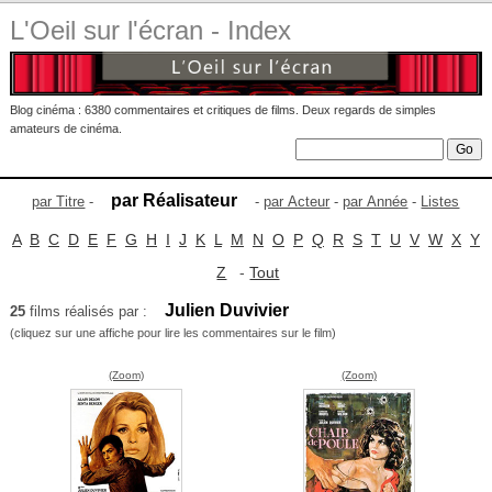
L'Oeil sur l'écran - Index
Blog cinéma : 6380 commentaires et critiques de films. Deux regards de simples
amateurs de cinéma.
par Réalisateur
par Titre
-
-
par Acteur
-
par Année
-
Listes
A
B
C
D
E
F
G
H
I
J
K
L
M
N
O
P
Q
R
S
T
U
V
W
X
Y
Z
-
Tout
Julien Duvivier
25
films réalisés par :
(cliquez sur une affiche pour lire les commentaires sur le film)
(Zoom)
(Zoom)