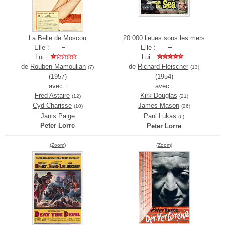
La Belle de Moscou
20 000 lieues sous les mers
Elle :
Elle :
Lui :
Lui :
de
Rouben Mamoulian
de
Richard Fleischer
(7)
(13)
(1957)
(1954)
avec :
avec :
Fred Astaire
Kirk Douglas
(12)
(21)
Cyd Charisse
James Mason
(10)
(26)
Janis Paige
Paul Lukas
(6)
Peter Lorre
Peter Lorre
(Zoom)
(Zoom)