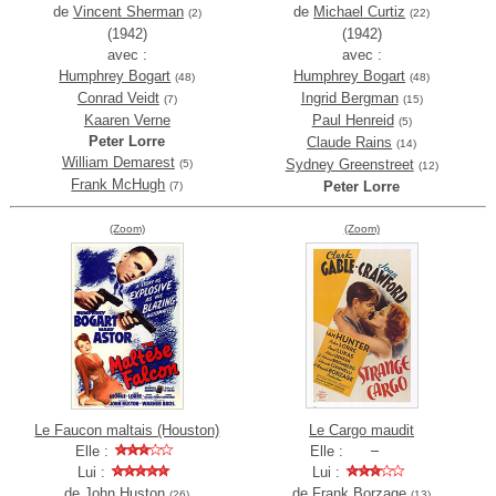
de
Vincent Sherman
de
Michael Curtiz
(2)
(22)
(1942)
(1942)
avec :
avec :
Humphrey Bogart
Humphrey Bogart
(48)
(48)
Conrad Veidt
Ingrid Bergman
(7)
(15)
Kaaren Verne
Paul Henreid
(5)
Peter Lorre
Claude Rains
(14)
William Demarest
Sydney Greenstreet
(5)
(12)
Frank McHugh
Peter Lorre
(7)
(Zoom)
(Zoom)
Le Faucon maltais (Houston)
Le Cargo maudit
Elle :
Elle :
Lui :
Lui :
de
John Huston
de
Frank Borzage
(26)
(13)