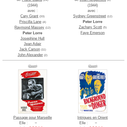
(1944)
(1944)
avec :
avec :
Cary Grant
Sydney Greenstreet
(33)
(12)
Priscilla Lane
Peter Lorre
(4)
Zachary Scott
Raymond Massey
(5)
(12)
Faye Emerson
Peter Lorre
Josephine Hull
Jean Adair
Jack Carson
(11)
John Alexander
(2)
(Zoom)
(Zoom)
Passage pour Marseille
Intrigues en Orient
Elle :
Elle :