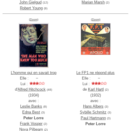
John Gielgud
Marian Marsh
(12)
(2)
Robert Young
(9)
(Zoom)
(Zoom)
L'homme qui en savait trop
Le FP1 ne répond plus
Elle :
Elle :
Lui :
Lui :
d'
Alfred Hitchcock
de
Karl Hartl
(48)
(2)
(1934)
(1932)
avec :
avec :
Leslie Banks
Hans Albers
(8)
(3)
Edna Best
Sybille Schmitz
(3)
(3)
Peter Lorre
Paul Hartmann
(3)
Frank Vosper
Peter Lorre
(2)
Nova Pilbeam
(2)