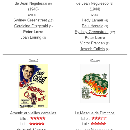
de
Jean Negulesco
de
Jean Negulesco
(6)
(6)
(1946)
(1944)
avec :
avec :
Sydney Greenstreet
Hedy Lamarr
(12)
(9)
Geraldine Fitzgerald
Paul Henreid
(3)
(5)
Peter Lorre
Sydney Greenstreet
(12)
Joan Lorring
Peter Lorre
(3)
Victor Francen
(8)
Joseph Calleia
(7)
(Zoom)
(Zoom)
Arsenic et vieilles dentelles
Le Masque de Dimitrios
Elle :
Elle :
Lui :
Lui :
de
Frank Capra
de
Jean Negulesco
(19)
(6)