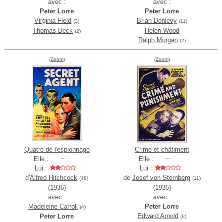
avec :
avec :
Peter Lorre
Peter Lorre
Virginia Field
Brian Donlevy
(3)
(11)
Thomas Beck
Helen Wood
(2)
Ralph Morgan
(2)
(Zoom)
(Zoom)
Quatre de l'espionnage
Crime et châtiment
Elle :
Elle :
Lui :
Lui :
d'
Alfred Hitchcock
de
Josef von Sternberg
(48)
(11)
(1936)
(1935)
avec :
avec :
Madeleine Carroll
Peter Lorre
(4)
Edward Arnold
Peter Lorre
(9)