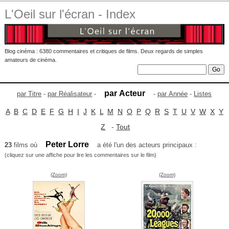
L'Oeil sur l'écran - Index
Blog cinéma : 6380 commentaires et critiques de films. Deux regards de simples
amateurs de cinéma.
par Acteur
par Titre
-
par Réalisateur
-
-
par Année
-
Listes
A
B
C
D
E
F
G
H
I
J
K
L
M
N
O
P
Q
R
S
T
U
V
W
X
Y
Z
-
Tout
Peter Lorre
23
films où
a été l'un des acteurs principaux :
(cliquez sur une affiche pour lire les commentaires sur le film)
(Zoom)
(Zoom)