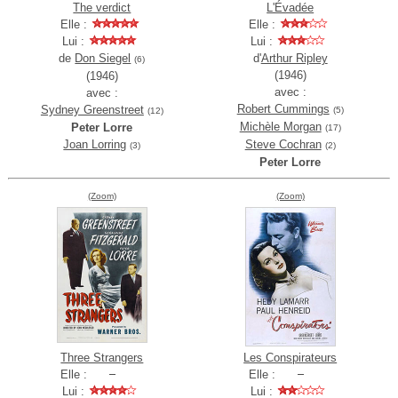
The verdict
L'Évadée
Elle :
Elle :
Lui :
Lui :
de
Don Siegel
d'
Arthur Ripley
(6)
(1946)
(1946)
avec :
avec :
Robert Cummings
Sydney Greenstreet
(5)
(12)
Michèle Morgan
Peter Lorre
(17)
Joan Lorring
Steve Cochran
(3)
(2)
Peter Lorre
(Zoom)
(Zoom)
Three Strangers
Les Conspirateurs
Elle :
Elle :
Lui :
Lui :