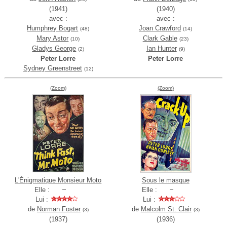
(1941)
(1940)
avec :
avec :
Humphrey Bogart
Joan Crawford
(48)
(14)
Mary Astor
Clark Gable
(10)
(23)
Gladys George
Ian Hunter
(2)
(9)
Peter Lorre
Peter Lorre
Sydney Greenstreet
(12)
(Zoom)
(Zoom)
L'Énigmatique Monsieur Moto
Sous le masque
Elle :
Elle :
Lui :
Lui :
de
Norman Foster
de
Malcolm St. Clair
(3)
(3)
(1937)
(1936)