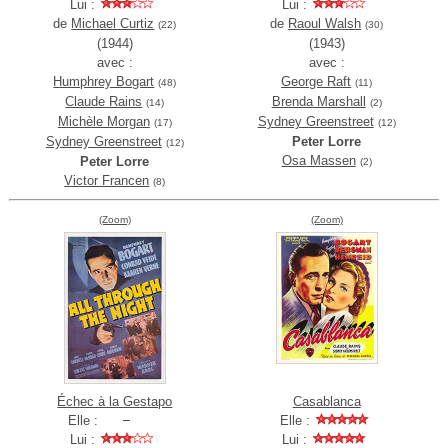
Lui :
Lui :
de
Michael Curtiz
de
Raoul Walsh
(22)
(30)
(1944)
(1943)
avec :
avec :
Humphrey Bogart
George Raft
(48)
(11)
Claude Rains
Brenda Marshall
(14)
(2)
Michèle Morgan
Sydney Greenstreet
(17)
(12)
Sydney Greenstreet
Peter Lorre
(12)
Osa Massen
Peter Lorre
(2)
Victor Francen
(8)
(Zoom)
(Zoom)
Échec à la Gestapo
Casablanca
Elle :
Elle :
Lui :
Lui :