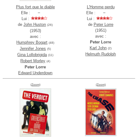
Plus fort que le diable
L'Homme perdu
Elle :
Elle :
Lui :
Lui :
de
John Huston
de
Peter Lorre
(26)
(1951)
(1953)
avec :
avec :
Peter Lorre
Humphrey Bogart
(48)
Karl John
Jennifer Jones
(2)
(5)
Helmuth Rudolph
Gina Lollobrigida
(11)
Robert Morley
(4)
Peter Lorre
Edward Underdown
(Zoom)
(Zoom)