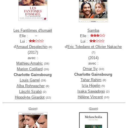
Les Fantômes d'Ismaël
Samba
Elle :
Elle :
Lui :
Lui :
d'
Arnaud Desplechin
d'
Eric Toledano et Olivier Nakache
(8)
(2017)
(7)
avec :
(2014)
Mathieu Amalric
avec :
(38)
Omar Sy
Marion Cotillard
(10)
(26)
Charlotte Gainsbourg
Charlotte Gainsbourg
Tahar Rahim
Louis Garrel
(8)
(28)
Izïa Higelin
Alba Rohrwacher
(5)
(8)
Isaka Sawadogo
László Szabó
(2)
(2)
Hélène Vincent
Hippolyte Girardot
(10)
(22)
(Zoom)
(Zoom)