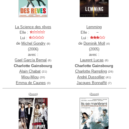
La Science des rêves
Lemming
Elle :
Elle :
Lui :
Lui :
de
Michel Gondry
de
Dominik Moll
(8)
(4)
(2006)
(2005)
avec :
avec :
Gael García Bernal
Laurent Lucas
(6)
(6)
Charlotte Gainsbourg
Charlotte Gainsbourg
Alain Chabat
Charlotte Rampling
(21)
(26)
Miou-Miou
André Dussollier
(20)
(41)
Emma de Caunes
Jacques Bonnaffé
(3)
(7)
(Zoom)
(Zoom)