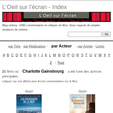
L'Oeil sur l'écran - Index
Blog cinéma : 6380 commentaires et critiques de films. Deux regards de simples
amateurs de cinéma.
par Acteur
par Titre
-
par Réalisateur
-
-
par Année
-
Listes
A
B
C
D
E
F
G
H
I
J
K
L
M
N
O
P
Q
R
S
T
U
V
W
X
Y
Z
-
Tout
Charlotte Gainsbourg
21
films où
a été l'une des actrices
principales :
(cliquez sur une affiche pour lire les commentaires sur le film)
(Zoom)
(Zoom)