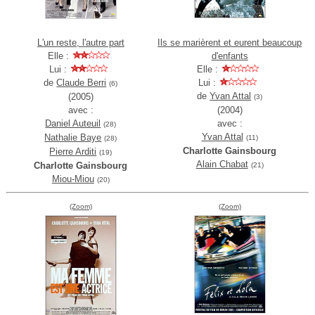
L'un reste, l'autre part
Ils se marièrent et eurent beaucoup
Elle :
d'enfants
Lui :
Elle :
de
Claude Berri
Lui :
(6)
de
Yvan Attal
(2005)
(3)
avec :
(2004)
Daniel Auteuil
avec :
(28)
Yvan Attal
Nathalie Baye
(11)
(28)
Charlotte Gainsbourg
Pierre Arditi
(19)
Alain Chabat
Charlotte Gainsbourg
(21)
Miou-Miou
(20)
(Zoom)
(Zoom)