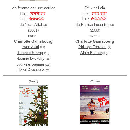
Ma femme est une actrice
Félix et Lola
Elle :
Elle :
Lui :
Lui :
de
Yvan Attal
de
Patrice Leconte
(3)
(13)
(2001)
(2000)
avec :
avec :
Charlotte Gainsbourg
Charlotte Gainsbourg
Yvan Attal
Philippe Torreton
(11)
(9)
Terence Stamp
Alain Bashung
(13)
(2)
Noémie Lvovsky
(11)
Ludivine Sagnier
(17)
Lionel Abelanski
(9)
(Zoom)
(Zoom)