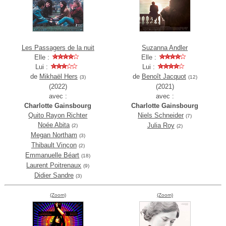
Les Passagers de la nuit
Suzanna Andler
Elle :
Elle :
Lui :
Lui :
de
Mikhaël Hers
de
Benoît Jacquot
(3)
(12)
(2022)
(2021)
avec :
avec :
Charlotte Gainsbourg
Charlotte Gainsbourg
Quito Rayon Richter
Niels Schneider
(7)
Noée Abita
Julia Roy
(2)
(2)
Megan Northam
(3)
Thibault Vinçon
(2)
Emmanuelle Béart
(18)
Laurent Poitrenaux
(9)
Didier Sandre
(3)
(Zoom)
(Zoom)