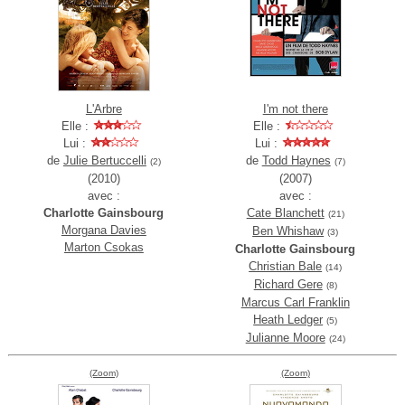
L'Arbre
I'm not there
Elle :
Elle :
Lui :
Lui :
de
Julie Bertuccelli
de
Todd Haynes
(2)
(7)
(2010)
(2007)
avec :
avec :
Charlotte Gainsbourg
Cate Blanchett
(21)
Morgana Davies
Ben Whishaw
(3)
Marton Csokas
Charlotte Gainsbourg
Christian Bale
(14)
Richard Gere
(8)
Marcus Carl Franklin
Heath Ledger
(5)
Julianne Moore
(24)
(Zoom)
(Zoom)