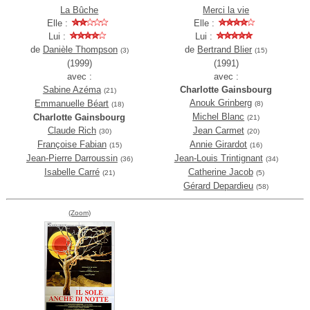
La Bûche
Merci la vie
Elle :
Elle :
Lui :
Lui :
de
Danièle Thompson
de
Bertrand Blier
(3)
(15)
(1999)
(1991)
avec :
avec :
Sabine Azéma
Charlotte Gainsbourg
(21)
Anouk Grinberg
Emmanuelle Béart
(8)
(18)
Michel Blanc
Charlotte Gainsbourg
(21)
Claude Rich
Jean Carmet
(30)
(20)
Françoise Fabian
Annie Girardot
(15)
(16)
Jean-Pierre Darroussin
Jean-Louis Trintignant
(36)
(34)
Isabelle Carré
Catherine Jacob
(21)
(5)
Gérard Depardieu
(58)
(Zoom)