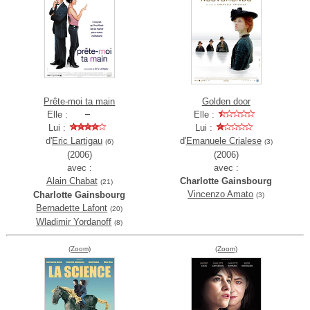
Prête-moi ta main
Golden door
Elle :
Elle :
Lui :
Lui :
d'
Eric Lartigau
d'
Emanuele Crialese
(6)
(3)
(2006)
(2006)
avec :
avec :
Alain Chabat
Charlotte Gainsbourg
(21)
Vincenzo Amato
Charlotte Gainsbourg
(3)
Bernadette Lafont
(20)
Wladimir Yordanoff
(8)
(Zoom)
(Zoom)