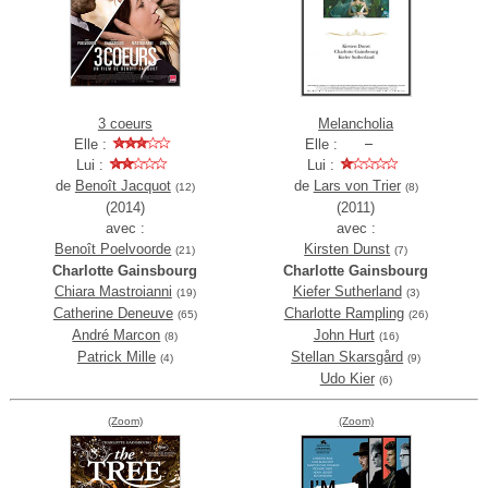
3 coeurs
Melancholia
Elle :
Elle :
Lui :
Lui :
de
Benoît Jacquot
de
Lars von Trier
(12)
(8)
(2014)
(2011)
avec :
avec :
Benoît Poelvoorde
Kirsten Dunst
(21)
(7)
Charlotte Gainsbourg
Charlotte Gainsbourg
Chiara Mastroianni
Kiefer Sutherland
(19)
(3)
Catherine Deneuve
Charlotte Rampling
(65)
(26)
André Marcon
John Hurt
(8)
(16)
Patrick Mille
Stellan Skarsgård
(4)
(9)
Udo Kier
(6)
(Zoom)
(Zoom)