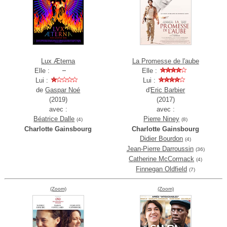
Lux Æterna
La Promesse de l'aube
Elle :
Elle :
Lui :
Lui :
de
Gaspar Noé
d'
Eric Barbier
(2019)
(2017)
avec :
avec :
Béatrice Dalle
Pierre Niney
(4)
(8)
Charlotte Gainsbourg
Charlotte Gainsbourg
Didier Bourdon
(4)
Jean-Pierre Darroussin
(36)
Catherine McCormack
(4)
Finnegan Oldfield
(7)
(Zoom)
(Zoom)