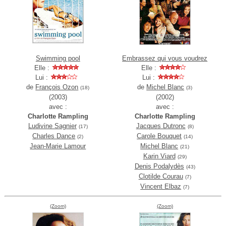
Swimming pool
Embrassez qui vous voudrez
Elle :
Elle :
Lui :
Lui :
de
François Ozon
de
Michel Blanc
(18)
(3)
(2003)
(2002)
avec :
avec :
Charlotte Rampling
Charlotte Rampling
Ludivine Sagnier
Jacques Dutronc
(17)
(8)
Charles Dance
Carole Bouquet
(2)
(14)
Jean-Marie Lamour
Michel Blanc
(21)
Karin Viard
(29)
Denis Podalydès
(43)
Clotilde Courau
(7)
Vincent Elbaz
(7)
(Zoom)
(Zoom)