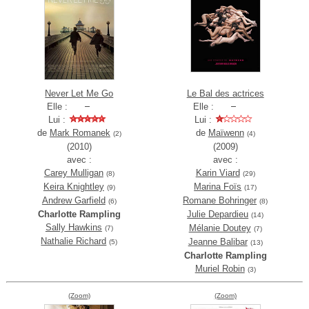
Never Let Me Go
Le Bal des actrices
Elle :
Elle :
Lui :
Lui :
de
Mark Romanek
de
Maïwenn
(2)
(4)
(2010)
(2009)
avec :
avec :
Carey Mulligan
Karin Viard
(8)
(29)
Keira Knightley
Marina Foïs
(9)
(17)
Andrew Garfield
Romane Bohringer
(6)
(8)
Charlotte Rampling
Julie Depardieu
(14)
Sally Hawkins
Mélanie Doutey
(7)
(7)
Nathalie Richard
Jeanne Balibar
(5)
(13)
Charlotte Rampling
Muriel Robin
(3)
(Zoom)
(Zoom)