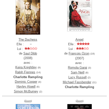
The Duchess
Angel
Elle :
Elle :
Lui :
Lui :
de
Saul Dibb
de
François Ozon
(18)
(2008)
(2007)
avec :
avec :
Keira Knightley
Romola Garai
(9)
(3)
Ralph Fiennes
Sam Neill
(14)
(8)
Charlotte Rampling
Lucy Russell
(2)
Dominic Cooper
Michael Fassbender
(4)
(11)
Hayley Atwell
Charlotte Rampling
(6)
Simon McBurney
(2)
(Zoom)
(Zoom)