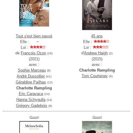
Tout s'est bien passé
45 ans
Elle :
Elle :
Lui :
Lui :
de
François Ozon
d'
Andrew Haigh
(18)
(2)
(2021)
(2015)
avec :
avec :
Sophie Marceau
Charlotte Rampling
(9)
Tom Courtenay
André Dussollier
(4)
(41)
Géraldine Pailhas
(12)
Charlotte Rampling
Eric Caravaca
(13)
Hanna Schygulla
(14)
Grégory Gadebois
(9)
(Zoom)
(Zoom)