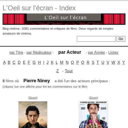
L'Oeil sur l'écran - Index
Blog cinéma : 6381 commentaires et critiques de films. Deux regards de simples
amateurs de cinéma.
par Acteur
par Titre
-
par Réalisateur
-
-
par Année
-
Listes
A
B
C
D
E
F
G
H
I
J
K
L
M
N
O
P
Q
R
S
T
U
V
W
X
Y
Z
-
Tout
Pierre Niney
8
films où
a été l'un des acteurs principaux :
(cliquez sur une affiche pour lire les commentaires sur le film)
(Zoom)
(Zoom)