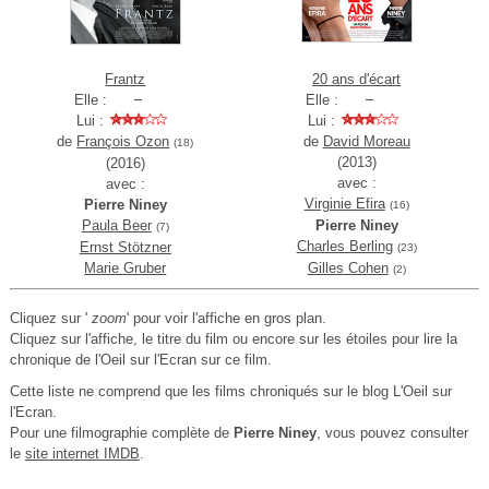
Frantz
20 ans d'écart
Elle :
Elle :
Lui :
Lui :
de
François Ozon
de
David Moreau
(18)
(2013)
(2016)
avec :
avec :
Virginie Efira
Pierre Niney
(16)
Paula Beer
Pierre Niney
(7)
Charles Berling
Ernst Stötzner
(23)
Marie Gruber
Gilles Cohen
(2)
Cliquez sur '
zoom
' pour voir l'affiche en gros plan.
Cliquez sur l'affiche, le titre du film ou encore sur les étoiles pour lire la
chronique de l'Oeil sur l'Ecran sur ce film.
Cette liste ne comprend que les films chroniqués sur le blog L'Oeil sur
l'Ecran.
Pour une filmographie complète de
Pierre Niney
, vous pouvez consulter
le
site internet IMDB
.