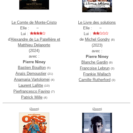
Le Comte de Monte-Cristo
Le Livre des solutions
Elle :
Elle :
Lui :
Lui :
d'
Alexandre de La Patellière et
de
Michel Gondry
(8)
Matthieu Delaporte
(2023)
(2024)
avec :
avec :
Pierre Niney
Pierre Niney
Blanche Gardin
(9)
Bastien Bouillon
Françoise Lebrun
(5)
(3)
Anaïs Demoustier
Frankie Wallach
(21)
Anamaria Vartolomei
Camille Rutherford
(4)
(3)
Laurent Lafitte
(10)
Pierfrancesco Favino
(7)
Patrick Mille
(4)
(Zoom)
(Zoom)