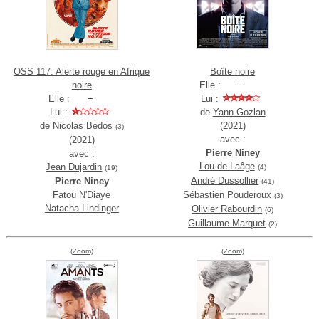
OSS 117: Alerte rouge en Afrique
Boîte noire
noire
Elle :
Elle :
Lui :
Lui :
de
Yann Gozlan
de
Nicolas Bedos
(2021)
(3)
avec :
(2021)
Pierre Niney
avec :
Lou de Laâge
Jean Dujardin
(4)
(19)
André Dussollier
Pierre Niney
(41)
Fatou N'Diaye
Sébastien Pouderoux
(3)
Natacha Lindinger
Olivier Rabourdin
(6)
Guillaume Marquet
(2)
(Zoom)
(Zoom)