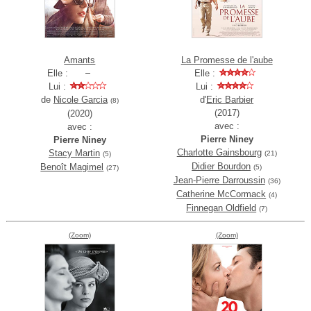
Amants
La Promesse de l'aube
Elle :
Elle :
Lui :
Lui :
de
Nicole Garcia
d'
Eric Barbier
(8)
(2017)
(2020)
avec :
avec :
Pierre Niney
Pierre Niney
Charlotte Gainsbourg
Stacy Martin
(21)
(5)
Didier Bourdon
Benoît Magimel
(5)
(27)
Jean-Pierre Darroussin
(36)
Catherine McCormack
(4)
Finnegan Oldfield
(7)
(Zoom)
(Zoom)