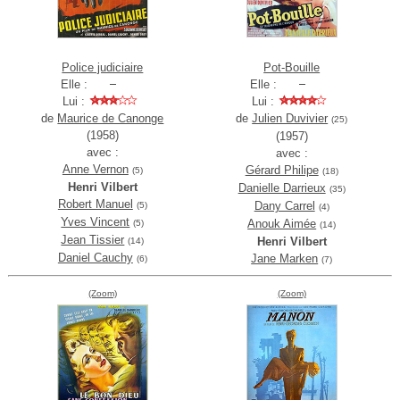
Police judiciaire
Pot-Bouille
Elle :
Elle :
Lui :
Lui :
de
Maurice de Canonge
de
Julien Duvivier
(25)
(1958)
(1957)
avec :
avec :
Anne Vernon
Gérard Philipe
(5)
(18)
Henri Vilbert
Danielle Darrieux
(35)
Robert Manuel
Dany Carrel
(5)
(4)
Yves Vincent
Anouk Aimée
(5)
(14)
Jean Tissier
Henri Vilbert
(14)
Daniel Cauchy
Jane Marken
(6)
(7)
(Zoom)
(Zoom)