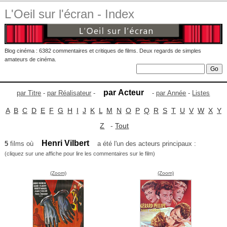
L'Oeil sur l'écran - Index
Blog cinéma : 6382 commentaires et critiques de films. Deux regards de simples
amateurs de cinéma.
par Acteur
par Titre
-
par Réalisateur
-
-
par Année
-
Listes
A
B
C
D
E
F
G
H
I
J
K
L
M
N
O
P
Q
R
S
T
U
V
W
X
Y
Z
-
Tout
Henri Vilbert
5
films où
a été l'un des acteurs principaux :
(cliquez sur une affiche pour lire les commentaires sur le film)
(Zoom)
(Zoom)