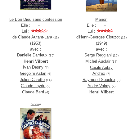
Le Bon Dieu sans confession
Manon
Elle :
Elle :
Lui :
Lui :
de
Claude Autant-Lara
d'
Henri-Georges Clouzot
(11)
(12)
(1953)
(1949)
avec :
avec :
Danielle Darrieux
Serge Reggiani
(35)
(16)
Henri Vilbert
Michel Auclair
(14)
Ivan Desny
Cécile Aubry
(4)
Grégoire Aslan
Andrex
(6)
(7)
Julien Carette
Raymond Souplex
(14)
(2)
Claude Laydu
André Valmy
(2)
(2)
Claude Berri
Henri Vilbert
(4)
(Zoom)