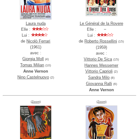
Laura nuda
Le Général de la Rovere
Elle :
Elle :
Lui :
Lui :
de
Nicolò Ferrari
de
Roberto Rossellini
(15)
(1961)
(1959)
avec :
avec :
Giorgia Moll
Vittorio De Sica
(4)
(15)
Tomas Milian
Hannes Messemer
(10)
Anne Vernon
Vittorio Caprioli
(2)
Nino Castelnuovo
Sandra Milo
(2)
(8)
Giovanna Ralli
(6)
Anne Vernon
(Zoom)
(Zoom)