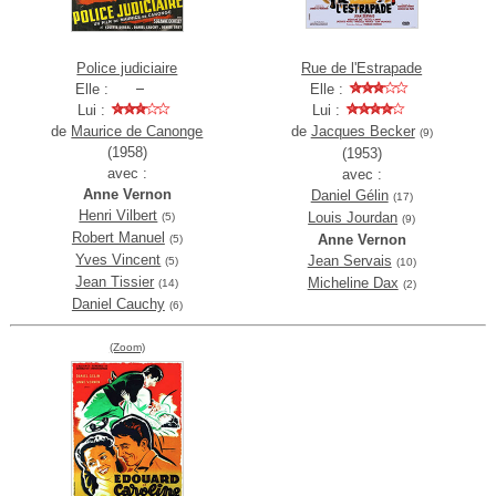
Police judiciaire
Rue de l'Estrapade
Elle :
Elle :
Lui :
Lui :
de
Maurice de Canonge
de
Jacques Becker
(9)
(1958)
(1953)
avec :
avec :
Anne Vernon
Daniel Gélin
(17)
Henri Vilbert
Louis Jourdan
(5)
(9)
Robert Manuel
Anne Vernon
(5)
Yves Vincent
Jean Servais
(5)
(10)
Jean Tissier
Micheline Dax
(14)
(2)
Daniel Cauchy
(6)
(Zoom)