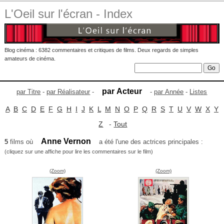
L'Oeil sur l'écran - Index
Blog cinéma : 6382 commentaires et critiques de films. Deux regards de simples
amateurs de cinéma.
par Acteur
par Titre
-
par Réalisateur
-
-
par Année
-
Listes
A
B
C
D
E
F
G
H
I
J
K
L
M
N
O
P
Q
R
S
T
U
V
W
X
Y
Z
-
Tout
Anne Vernon
5
films où
a été l'une des actrices principales :
(cliquez sur une affiche pour lire les commentaires sur le film)
(Zoom)
(Zoom)