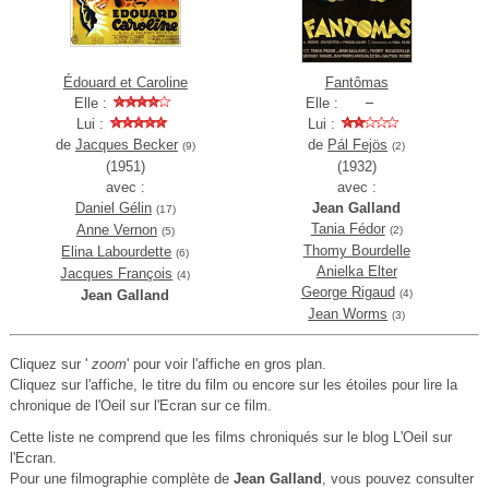
Édouard et Caroline
Fantômas
Elle :
Elle :
Lui :
Lui :
de
Jacques Becker
de
Pál Fejös
(9)
(2)
(1951)
(1932)
avec :
avec :
Daniel Gélin
Jean Galland
(17)
Tania Fédor
Anne Vernon
(2)
(5)
Thomy Bourdelle
Elina Labourdette
(6)
Anielka Elter
Jacques François
(4)
George Rigaud
Jean Galland
(4)
Jean Worms
(3)
Cliquez sur '
zoom
' pour voir l'affiche en gros plan.
Cliquez sur l'affiche, le titre du film ou encore sur les étoiles pour lire la
chronique de l'Oeil sur l'Ecran sur ce film.
Cette liste ne comprend que les films chroniqués sur le blog L'Oeil sur
l'Ecran.
Pour une filmographie complète de
Jean Galland
, vous pouvez consulter