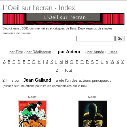
L'Oeil sur l'écran - Index
Blog cinéma : 6381 commentaires et critiques de films. Deux regards de simples
amateurs de cinéma.
par Acteur
par Titre
-
par Réalisateur
-
-
par Année
-
Listes
A
B
C
D
E
F
G
H
I
J
K
L
M
N
O
P
Q
R
S
T
U
V
W
X
Y
Z
-
Tout
Jean Galland
2
films où
a été l'un des acteurs principaux :
(cliquez sur une affiche pour lire les commentaires sur le film)
(Zoom)
(Zoom)