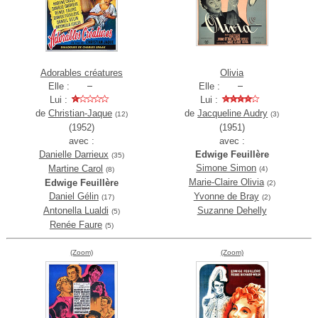
Adorables créatures
Olivia
Elle :
Elle :
Lui :
Lui :
de
Christian-Jaque
de
Jacqueline Audry
(12)
(3)
(1952)
(1951)
avec :
avec :
Danielle Darrieux
Edwige Feuillère
(35)
Simone Simon
Martine Carol
(4)
(8)
Marie-Claire Olivia
Edwige Feuillère
(2)
Daniel Gélin
Yvonne de Bray
(17)
(2)
Antonella Lualdi
Suzanne Dehelly
(5)
Renée Faure
(5)
(Zoom)
(Zoom)