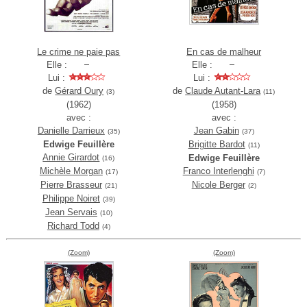
Le crime ne paie pas
En cas de malheur
Elle :
Elle :
Lui :
Lui :
de
Gérard Oury
de
Claude Autant-Lara
(3)
(11)
(1962)
(1958)
avec :
avec :
Danielle Darrieux
Jean Gabin
(35)
(37)
Edwige Feuillère
Brigitte Bardot
(11)
Annie Girardot
Edwige Feuillère
(16)
Michèle Morgan
Franco Interlenghi
(17)
(7)
Pierre Brasseur
Nicole Berger
(21)
(2)
Philippe Noiret
(39)
Jean Servais
(10)
Richard Todd
(4)
(Zoom)
(Zoom)