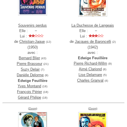
Souvenirs perdus
La Duchesse de Langeais
Elle :
Elle :
Lui :
Lui :
de
Christian-Jaque
de
Jacques de Baroncelli
(12)
(2)
(1950)
(1942)
avec :
avec :
Bernard Blier
Edwige Feuillère
(43)
Pierre Richard-Willm
Pierre Brasseur
(9)
(21)
Aimé Clariond
Suzy Delair
(8)
(7)
Lise Delamare
Danièle Delorme
(5)
(9)
Charles Granval
Edwige Feuillère
(4)
Yves Montand
(18)
François Périer
(18)
Gérard Philipe
(18)
(Zoom)
(Zoom)