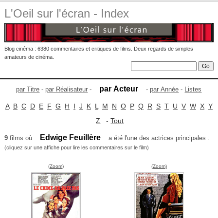
L'Oeil sur l'écran - Index
Blog cinéma : 6380 commentaires et critiques de films. Deux regards de simples
amateurs de cinéma.
par Acteur
par Titre
-
par Réalisateur
-
-
par Année
-
Listes
A
B
C
D
E
F
G
H
I
J
K
L
M
N
O
P
Q
R
S
T
U
V
W
X
Y
Z
-
Tout
Edwige Feuillère
9
films où
a été l'une des actrices principales :
(cliquez sur une affiche pour lire les commentaires sur le film)
(Zoom)
(Zoom)