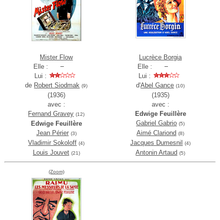
Mister Flow
Lucrèce Borgia
Elle :
Elle :
Lui :
Lui :
de
Robert Siodmak
d'
Abel Gance
(9)
(10)
(1936)
(1935)
avec :
avec :
Fernand Gravey
Edwige Feuillère
(12)
Gabriel Gabrio
Edwige Feuillère
(5)
Jean Périer
Aimé Clariond
(3)
(8)
Vladimir Sokoloff
Jacques Dumesnil
(4)
(4)
Louis Jouvet
Antonin Artaud
(21)
(5)
(Zoom)