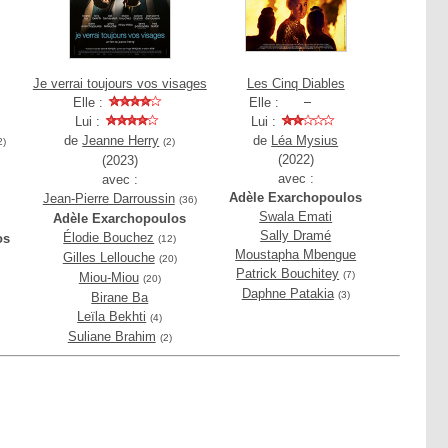
Je verrai toujours vos visages
Les Cinq Diables
Elle :
Elle :
Lui :
Lui :
de
Jeanne Herry
de
Léa Mysius
2)
(2)
(2022)
(2023)
avec :
avec :
Adèle Exarchopoulos
Jean-Pierre Darroussin
(36)
Swala Emati
Adèle Exarchopoulos
Sally Dramé
Élodie Bouchez
os
(12)
Moustapha Mbengue
Gilles Lellouche
(20)
Patrick Bouchitey
(7)
Miou-Miou
(20)
Daphne Patakia
(3)
Birane Ba
Leïla Bekhti
(4)
Suliane Brahim
(2)