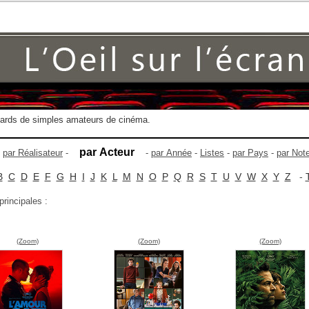
gards de simples amateurs de cinéma.
par Acteur
-
par Réalisateur
-
-
par Année
-
Listes
-
par Pays
-
par Not
B
C
D
E
F
G
H
I
J
K
L
M
N
O
P
Q
R
S
T
U
V
W
X
Y
Z
-
principales :
(Zoom)
(Zoom)
(Zoom)