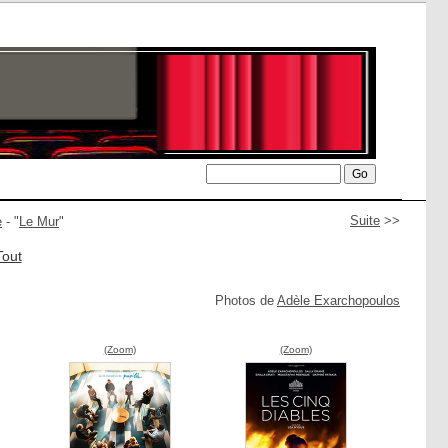
Suite
>>
e
- "
Le Mur
"
Tout
Photos de
Adèle Exarchopoulos
(Zoom)
(Zoom)