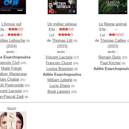
L'Amour ouf
Un métier sérieux
Le Règne animal
lle :
Elle :
Elle :
Lui :
Lui :
Lui :
Gilles Lellouche
de
Thomas Lilti
de
Thomas Cailley
(3)
(5)
(
(2024)
(2023)
(2023)
avec :
avec :
avec :
le Exarchopoulos
Vincent Lacoste
Romain Duris
(17)
(22)
rançois Civil
François Cluzet
Paul Kircher
(10)
(24)
(4)
Malik Frikah
Louise Bourgoin
Adèle Exarchopoul
(8)
llory Wanecque
Adèle Exarchopoulos
lain Chabat
William Lebghil
(21)
(6)
oît Poelvoorde
Lucie Zhang
(21)
(2)
ncent Lacoste
Bouli Lanners
(17)
(16)
an-Pascal Zadi
(6)
(Zoom)