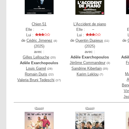
Chien 51
L'Accident de piano
Elle :
Elle :
E
Lui :
Lui :
de
Cédric Jimenez
de
Quentin Dupieux
de
(4)
(11)
(2025)
(2025)
avec :
avec :
Gilles Lellouche
Adèle Exarchopoulos
Adè
(20)
Jérôme Commandeur
F
Adèle Exarchopoulos
(3)
Louis Garrel
Sandrine Kiberlain
(28)
(35)
Ma
Romain Duris
Karim Leklou
(22)
(7)
A
Valeria Bruni Tedeschi
(17)
Ben
Vi
Je
(Zoom)
(Zoom)