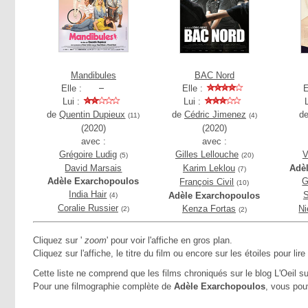
Mandibules
BAC Nord
Elle :
Elle :
E
Lui :
Lui :
de
Quentin Dupieux
de
Cédric Jimenez
d
(11)
(4)
(2020)
(2020)
avec :
avec :
Grégoire Ludig
Gilles Lellouche
V
(5)
(20)
David Marsais
Karim Leklou
Adè
(7)
Adèle Exarchopoulos
G
François Civil
(10)
India Hair
S
Adèle Exarchopoulos
(4)
Coralie Russier
Kenza Fortas
Ni
(2)
(2)
Cliquez sur '
zoom
' pour voir l'affiche en gros plan.
Cliquez sur l'affiche, le titre du film ou encore sur les étoiles pour lire
Cette liste ne comprend que les films chroniqués sur le blog L'Oeil su
Pour une filmographie complète de
Adèle Exarchopoulos
, vous pou