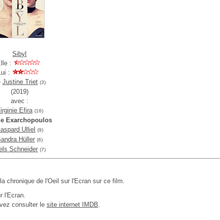
Sibyl
lle :
Lui :
e
Justine Triet
(3)
(2019)
avec :
irginie Efira
(16)
le Exarchopoulos
aspard Ulliel
(9)
andra Hüller
(6)
els Schneider
(7)
 la chronique de l'Oeil sur l'Ecran sur ce film.
r l'Ecran.
vez consulter le
site internet IMDB
.