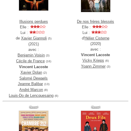
Illusions perdues
De nos frères blessés
Elle :
Elle :
Lui :
Lui :
de
Xavier Giannoli
d'
Hélier Cisterne
(5)
(2020)
(2021)
avec :
avec :
Vincent Lacoste
Benjamin Voisin
(3)
Vicky Krieps
Cécile de France
(6)
(16)
Yoann Zimmer
Vincent Lacoste
(3)
Xavier Dolan
(2)
Salomé Dewaels
Jeanne Balibar
(13)
André Marcon
(8)
Louis-Do de Lencquesaing
(6)
(Zoom)
(Zoom)