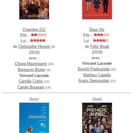
Chambre 212
Deux fils
Elle :
Elle :
Lui :
Lui :
de
Christophe Honoré
de
Félix Moati
(9)
(2018)
(2019)
avec :
avec :
Vincent Lacoste
Chiara Mastroianni
(19)
Benoît Poelvoorde
Benjamin Biolay
(21)
(9)
Mathieu Capella
Vincent Lacoste
Anaïs Demoustier
Camille Cottin
(21)
(12)
Carole Bouquet
(14)
(Zoom)
(Zoom)