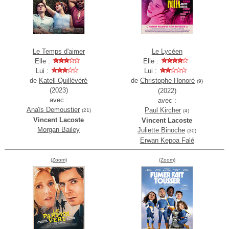
Le Temps d'aimer
Le Lycéen
Elle :
Elle :
Lui :
Lui :
de
Katell Quillévéré
de
Christophe Honoré
(9)
(2023)
(2022)
avec :
avec :
Anaïs Demoustier
Paul Kircher
(21)
(4)
Vincent Lacoste
Vincent Lacoste
Morgan Bailey
Juliette Binoche
(30)
Erwan Kepoa Falé
(Zoom)
(Zoom)