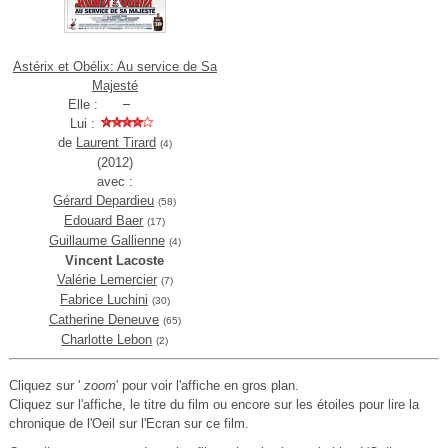
Astérix et Obélix: Au service de Sa
Majesté
Elle :
Lui :
de
Laurent Tirard
(4)
(2012)
avec :
Gérard Depardieu
(58)
Edouard Baer
(17)
Guillaume Gallienne
(4)
Vincent Lacoste
Valérie Lemercier
(7)
Fabrice Luchini
(30)
Catherine Deneuve
(65)
Charlotte Lebon
(2)
Cliquez sur '
zoom
' pour voir l'affiche en gros plan.
Cliquez sur l'affiche, le titre du film ou encore sur les étoiles pour lire la
chronique de l'Oeil sur l'Ecran sur ce film.