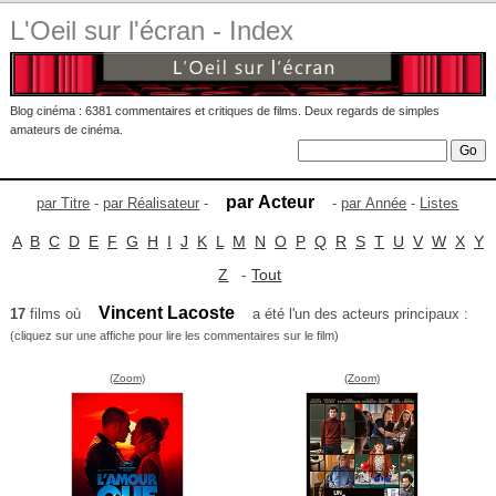
L'Oeil sur l'écran - Index
Blog cinéma : 6381 commentaires et critiques de films. Deux regards de simples
amateurs de cinéma.
par Acteur
par Titre
-
par Réalisateur
-
-
par Année
-
Listes
A
B
C
D
E
F
G
H
I
J
K
L
M
N
O
P
Q
R
S
T
U
V
W
X
Y
Z
-
Tout
Vincent Lacoste
17
films où
a été l'un des acteurs principaux :
(cliquez sur une affiche pour lire les commentaires sur le film)
(Zoom)
(Zoom)