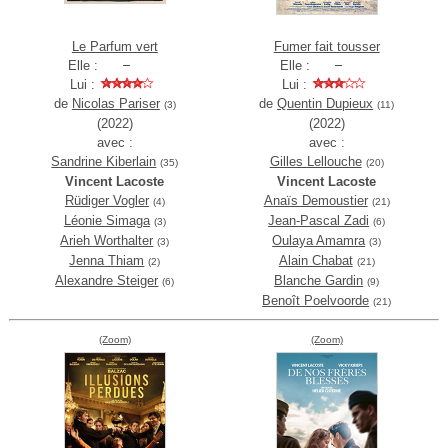
Le Parfum vert
Fumer fait tousser
Elle :
Elle :
Lui :
Lui :
de
Nicolas Pariser
de
Quentin Dupieux
(3)
(11)
(2022)
(2022)
avec :
avec :
Sandrine Kiberlain
Gilles Lellouche
(35)
(20)
Vincent Lacoste
Vincent Lacoste
Rüdiger Vogler
Anaïs Demoustier
(4)
(21)
Léonie Simaga
Jean-Pascal Zadi
(3)
(6)
Arieh Worthalter
Oulaya Amamra
(3)
(3)
Jenna Thiam
Alain Chabat
(2)
(21)
Alexandre Steiger
Blanche Gardin
(6)
(9)
Benoît Poelvoorde
(21)
(Zoom)
(Zoom)