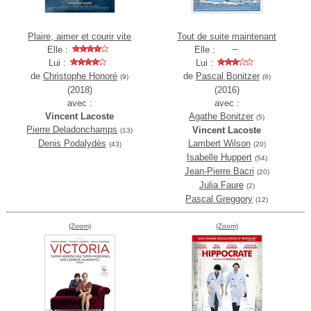
Plaire, aimer et courir vite
Tout de suite maintenant
Elle :
Elle :
Lui :
Lui :
de
Christophe Honoré
de
Pascal Bonitzer
(9)
(8)
(2018)
(2016)
avec :
avec :
Vincent Lacoste
Agathe Bonitzer
(5)
Pierre Deladonchamps
Vincent Lacoste
(13)
Denis Podalydès
Lambert Wilson
(43)
(20)
Isabelle Huppert
(54)
Jean-Pierre Bacri
(20)
Julia Faure
(2)
Pascal Greggory
(12)
(Zoom)
(Zoom)