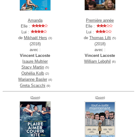
Amanda
Première année
Elle :
Elle :
Lui :
Lui :
de
Mikhaël Hers
de
Thomas Lilti
(3)
(5)
(2018)
(2018)
avec :
avec :
Vincent Lacoste
Vincent Lacoste
Isaure Multrier
William Lebghil
(6)
Stacy Martin
(5)
Ophélia Kolb
(2)
Marianne Basler
(4)
Greta Scacchi
(9)
(Zoom)
(Zoom)