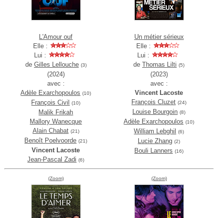
L'Amour ouf
Un métier sérieux
Elle :
Elle :
Lui :
Lui :
de
Gilles Lellouche
de
Thomas Lilti
(3)
(5)
(2024)
(2023)
avec :
avec :
Adèle Exarchopoulos
Vincent Lacoste
(10)
François Cluzet
François Civil
(24)
(10)
Louise Bourgoin
Malik Frikah
(8)
Mallory Wanecque
Adèle Exarchopoulos
(10)
Alain Chabat
William Lebghil
(21)
(6)
Benoît Poelvoorde
Lucie Zhang
(21)
(2)
Vincent Lacoste
Bouli Lanners
(16)
Jean-Pascal Zadi
(6)
(Zoom)
(Zoom)