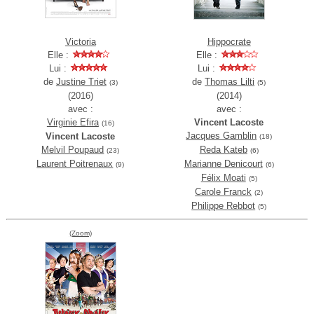
Victoria
Hippocrate
Elle :
Elle :
Lui :
Lui :
de
Justine Triet
de
Thomas Lilti
(3)
(5)
(2016)
(2014)
avec :
avec :
Virginie Efira
Vincent Lacoste
(16)
Jacques Gamblin
Vincent Lacoste
(18)
Melvil Poupaud
Reda Kateb
(23)
(6)
Laurent Poitrenaux
Marianne Denicourt
(9)
(6)
Félix Moati
(5)
Carole Franck
(2)
Philippe Rebbot
(5)
(Zoom)