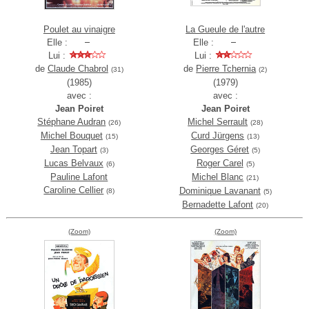
Poulet au vinaigre
La Gueule de l'autre
Elle :
Elle :
Lui :
Lui :
de
Claude Chabrol
de
Pierre Tchernia
(31)
(2)
(1985)
(1979)
avec :
avec :
Jean Poiret
Jean Poiret
Stéphane Audran
Michel Serrault
(26)
(28)
Michel Bouquet
Curd Jürgens
(15)
(13)
Jean Topart
Georges Géret
(3)
(5)
Lucas Belvaux
Roger Carel
(6)
(5)
Pauline Lafont
Michel Blanc
(21)
Caroline Cellier
Dominique Lavanant
(8)
(5)
Bernadette Lafont
(20)
(Zoom)
(Zoom)