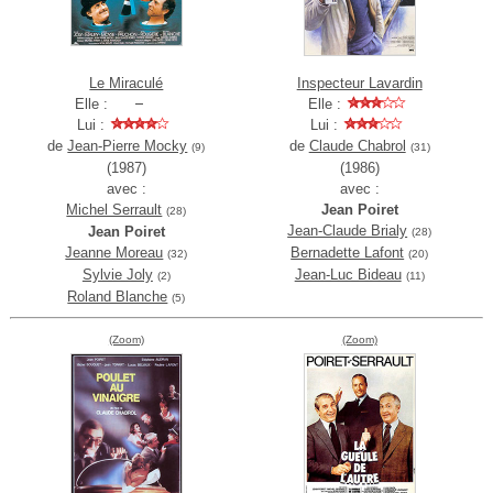
Le Miraculé
Inspecteur Lavardin
Elle :
Elle :
Lui :
Lui :
de
Jean-Pierre Mocky
de
Claude Chabrol
(9)
(31)
(1987)
(1986)
avec :
avec :
Michel Serrault
Jean Poiret
(28)
Jean-Claude Brialy
Jean Poiret
(28)
Jeanne Moreau
Bernadette Lafont
(32)
(20)
Sylvie Joly
Jean-Luc Bideau
(2)
(11)
Roland Blanche
(5)
(Zoom)
(Zoom)