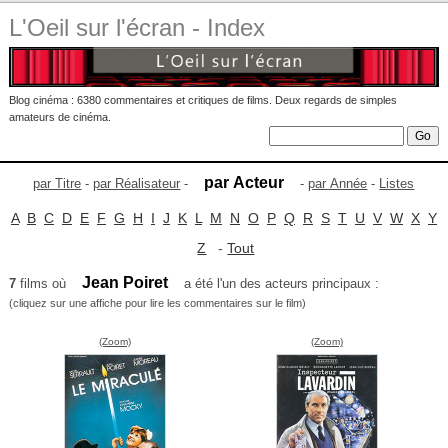
L'Oeil sur l'écran - Index
Blog cinéma : 6380 commentaires et critiques de films. Deux regards de simples
amateurs de cinéma.
par Acteur
par Titre
-
par Réalisateur
-
-
par Année
-
Listes
A
B
C
D
E
F
G
H
I
J
K
L
M
N
O
P
Q
R
S
T
U
V
W
X
Y
Z
-
Tout
Jean Poiret
7
films où
a été l'un des acteurs principaux :
(cliquez sur une affiche pour lire les commentaires sur le film)
(Zoom)
(Zoom)