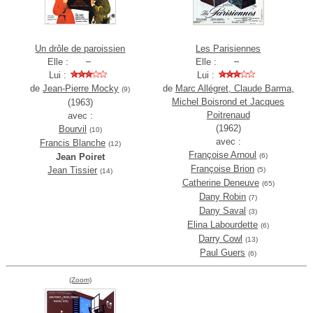
Un drôle de paroissien
Les Parisiennes
Elle :
Elle :
Lui :
Lui :
de
Jean-Pierre Mocky
de
Marc Allégret, Claude Barma,
(9)
Michel Boisrond et Jacques
(1963)
Poitrenaud
avec :
(1962)
Bourvil
(10)
avec :
Francis Blanche
(12)
Françoise Arnoul
Jean Poiret
(6)
Françoise Brion
Jean Tissier
(5)
(14)
Catherine Deneuve
(65)
Dany Robin
(7)
Dany Saval
(3)
Elina Labourdette
(6)
Darry Cowl
(13)
Paul Guers
(6)
(Zoom)