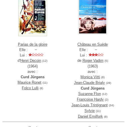
Parias de la gloire
Château en Suède
Elle :
Elle :
Lui :
Lui :
d'
Henri Decoin
de
Roger Vadim
(12)
(5)
(1964)
(1963)
avec :
avec :
Curd Jürgens
Monica Vitti
(8)
Maurice Ronet
Jean-Claude Brialy
(11)
(28)
Folco Lulli
Curd Jürgens
(8)
Suzanne Flon
(12)
Françoise Hardy
(2)
Jean-Louis Trintignant
(34)
Sylvie
(11)
Daniel Emilfork
(8)