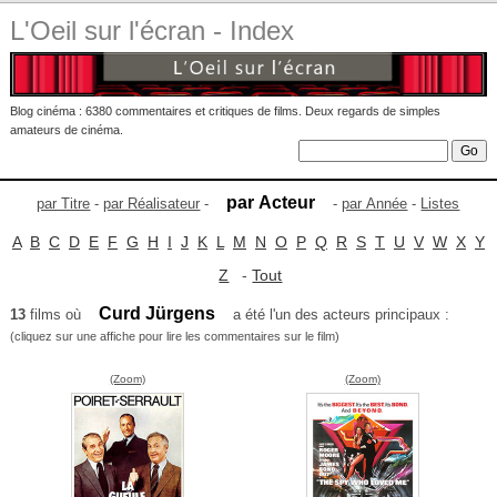
L'Oeil sur l'écran - Index
Blog cinéma : 6380 commentaires et critiques de films. Deux regards de simples
amateurs de cinéma.
par Acteur
par Titre
-
par Réalisateur
-
-
par Année
-
Listes
A
B
C
D
E
F
G
H
I
J
K
L
M
N
O
P
Q
R
S
T
U
V
W
X
Y
Z
-
Tout
Curd Jürgens
13
films où
a été l'un des acteurs principaux :
(cliquez sur une affiche pour lire les commentaires sur le film)
(Zoom)
(Zoom)