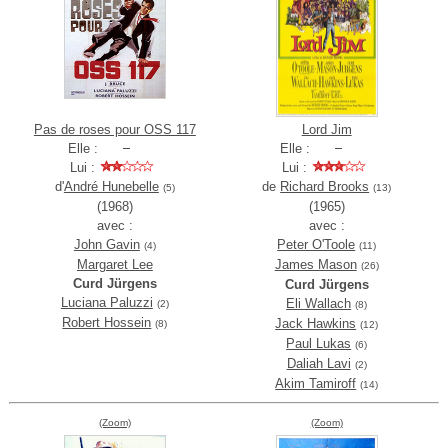
Pas de roses pour OSS 117
Lord Jim
Elle :
Elle :
Lui :
Lui :
d'
André Hunebelle
de
Richard Brooks
(5)
(13)
(1968)
(1965)
avec :
avec :
John Gavin
Peter O'Toole
(4)
(11)
Margaret Lee
James Mason
(26)
Curd Jürgens
Curd Jürgens
Luciana Paluzzi
Eli Wallach
(2)
(8)
Robert Hossein
Jack Hawkins
(8)
(12)
Paul Lukas
(6)
Daliah Lavi
(2)
Akim Tamiroff
(14)
(Zoom)
(Zoom)