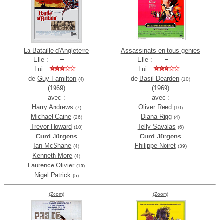
La Bataille d'Angleterre
Assassinats en tous genres
Elle :
Elle :
Lui :
Lui :
de
Guy Hamilton
de
Basil Dearden
(4)
(10)
(1969)
(1969)
avec :
avec :
Harry Andrews
Oliver Reed
(7)
(10)
Michael Caine
Diana Rigg
(26)
(4)
Trevor Howard
Telly Savalas
(10)
(6)
Curd Jürgens
Curd Jürgens
Ian McShane
Philippe Noiret
(4)
(39)
Kenneth More
(4)
Laurence Olivier
(15)
Nigel Patrick
(5)
(Zoom)
(Zoom)