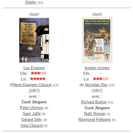
Arletty
(14)
(Zoom)
(Zoom)
Les Espions
Amère victoire
Elle :
Elle :
Lui :
Lui :
d'
Henri-Georges Clouzot
de
Nicholas Ray
(12)
(16)
(1957)
(1957)
avec :
avec :
Curd Jürgens
Richard Burton
(14)
Peter Ustinov
Curd Jürgens
(9)
Sam Jaffe
Ruth Roman
(5)
(3)
Gérard Séty
Raymond Pellegrin
(3)
(9)
Véra Clouzot
(3)