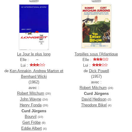
(Zoom)
(Zoom)
Le Jour le plus long
Torpilles sous l'Atlantique
Elle :
Elle :
Lui :
Lui :
de
Ken Annakin, Andrew Marton et
de
Dick Powell
Bernhard Wicki
(1957)
(1962)
avec :
avec :
Robert Mitchum
(26)
Robert Mitchum
Curd Jürgens
(26)
John Wayne
David Hedison
(24)
(2)
Henry Fonda
Theodore Bikel
(26)
(4)
Curd Jürgens
Bourvil
(10)
Gert Fröbe
(9)
Eddie Albert
(4)