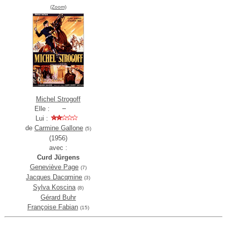
(Zoom)
Michel Strogoff
Elle :
Lui :
de
Carmine Gallone
(5)
(1956)
avec :
Curd Jürgens
Geneviève Page
(7)
Jacques Dacqmine
(3)
Sylva Koscina
(8)
Gérard Buhr
Françoise Fabian
(15)