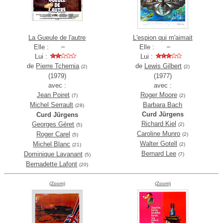
La Gueule de l'autre
L'espion qui m'aimait
Elle :
Elle :
Lui :
Lui :
de
Pierre Tchernia
de
Lewis Gilbert
(2)
(2)
(1979)
(1977)
avec :
avec :
Jean Poiret
Roger Moore
(7)
(2)
Michel Serrault
Barbara Bach
(28)
Curd Jürgens
Curd Jürgens
Richard Kiel
Georges Géret
(2)
(5)
Caroline Munro
Roger Carel
(2)
(5)
Walter Gotell
Michel Blanc
(2)
(21)
Bernard Lee
Dominique Lavanant
(7)
(5)
Bernadette Lafont
(20)
(Zoom)
(Zoom)