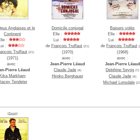
eux Anglaises et le
Domicile conjugal
Baisers volés
Continent
Elle :
Elle :
lle :
Lui :
Lui :
Lui :
de
François Truffaut
de
François Truffaut
(21)
(
rançois Truffaut
(1970)
(1968)
(21)
(1971)
avec :
avec :
avec :
Jean-Pierre Léaud
Jean-Pierre Léaud
an-Pierre Léaud
Claude Jade
Delphine Seyrig
(4)
(7)
Kika Markham
Hiroko Berghauer
Claude Jade
(4)
tacey Tendeter
Michael Lonsdale
(2
(Zoom)