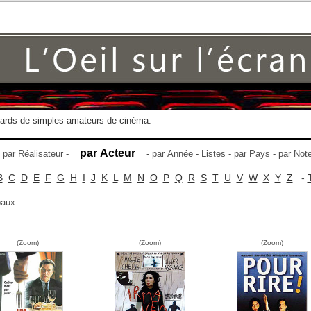
gards de simples amateurs de cinéma.
par Acteur
-
par Réalisateur
-
-
par Année
-
Listes
-
par Pays
-
par Not
B
C
D
E
F
G
H
I
J
K
L
M
N
O
P
Q
R
S
T
U
V
W
X
Y
Z
-
paux :
(Zoom)
(Zoom)
(Zoom)