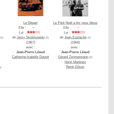
Le Départ
Le Père Noël a les yeux bleus
Elle :
Elle :
Lui :
Lui :
de
Jerzy Skolimowski
de
Jean Eustache
21)
(5)
(2)
(1967)
(1966)
avec :
avec :
Jean-Pierre Léaud
Jean-Pierre Léaud
Catherine-Isabelle Duport
Gérard Zimmermann
(2)
Henri Martinez
René Gilson
3)