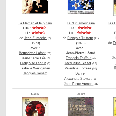
La Maman et la putain
La Nuit américaine
Les D
Elle :
Elle :
Lui :
Lui :
E
de
Jean Eustache
de
François Truffaut
(2)
(21)
de
F
(1973)
(1973)
avec :
avec :
Bernadette Lafont
Jean-Pierre Léaud
(20)
François Truffaut
Je
Jean-Pierre Léaud
(4)
Françoise Lebrun
Jacqueline Bisset
(3)
(12)
S
Isabelle Weingarten
Valentina Cortese
(10)
Jacques Renard
Dani
(4)
Alexandra Stewart
(10)
Jean-Pierre Aumont
(8)
(Zoom)
(Zoom)