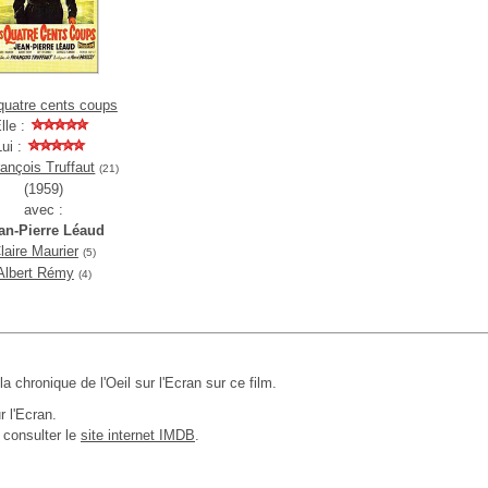
quatre cents coups
lle :
Lui :
rançois Truffaut
(21)
(1959)
avec :
an-Pierre Léaud
laire Maurier
(5)
Albert Rémy
(4)
 la chronique de l'Oeil sur l'Ecran sur ce film.
r l'Ecran.
 consulter le
site internet IMDB
.