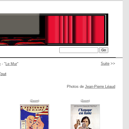
Suite
>>
e
- "
Le Mur
"
Tout
Photos de
Jean-Pierre Léaud
(Zoom)
(Zoom)