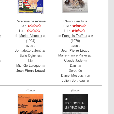
Personne ne m'aime
L'Amour en fuite
Elle :
Elle :
Lui :
Lui :
de
Marion Vernoux
de
François Truffaut
)
(3)
(21)
(1994)
(1979)
avec :
avec :
Bernadette Lafont
Jean-Pierre Léaud
(20)
Marie-France Pisier
Bulle Ogier
(11)
(16)
Claude Jade
Lio
)
(4)
Michèle Laroque
Dani
(4)
(4)
Jean-Pierre Léaud
Dorothée
Daniel Mesguich
(2)
Julien Bertheau
(3)
(Zoom)
(Zoom)