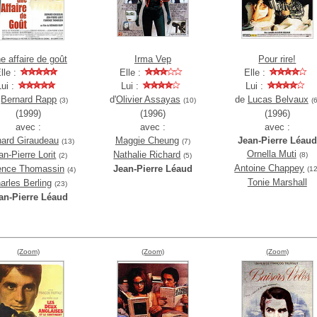
e affaire de goût
Irma Vep
Pour rire!
lle :
Elle :
Elle :
Lui :
Lui :
Lui :
e
Bernard Rapp
d'
Olivier Assayas
de
Lucas Belvaux
(3)
(10)
(6
(1999)
(1996)
(1996)
avec :
avec :
avec :
nard Giraudeau
Maggie Cheung
Jean-Pierre Léaud
(13)
(7)
Ornella Muti
an-Pierre Lorit
Nathalie Richard
(8)
(2)
(5)
Antoine Chappey
ence Thomassin
Jean-Pierre Léaud
(12
(4)
Tonie Marshall
arles Berling
(23)
an-Pierre Léaud
(Zoom)
(Zoom)
(Zoom)