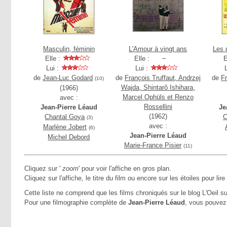
Masculin, féminin
L'Amour à vingt ans
Les 
Elle :
Elle :
E
Lui :
Lui :
de
Jean-Luc Godard
de
François Truffaut, Andrzej
de
F
(10)
Wajda, Shintarô Ishihara,
(1966)
Marcel Ophüls et Renzo
avec :
Rossellini
Jean-Pierre Léaud
Je
(1962)
Chantal Goya
C
(3)
avec :
Marlène Jobert
(6)
Jean-Pierre Léaud
Michel Debord
Marie-France Pisier
(11)
Cliquez sur '
zoom
' pour voir l'affiche en gros plan.
Cliquez sur l'affiche, le titre du film ou encore sur les étoiles pour lire
Cette liste ne comprend que les films chroniqués sur le blog L'Oeil su
Pour une filmographie complète de
Jean-Pierre Léaud
, vous pouvez