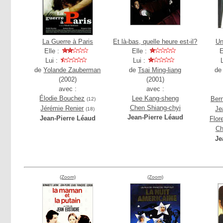
La Guerre à Paris
Et là-bas, quelle heure est-il?
Un
Elle :
Elle :
E
Lui :
Lui :
de
Yolande Zauberman
de
Tsai Ming-liang
d
(2002)
(2001)
avec :
avec :
Élodie Bouchez
Lee Kang-sheng
Ber
(12)
Chen Shiang-chyi
Jérémie Renier
Je
(18)
Jean-Pierre Léaud
Jean-Pierre Léaud
Flor
Ch
Je
(Zoom)
(Zoom)