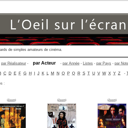
gards de simples amateurs de cinéma.
par Acteur
-
par Réalisateur
-
-
par Année
-
Listes
-
par Pays
-
par Not
B
C
D
E
F
G
H
I
J
K
L
M
N
O
P
Q
R
S
T
U
V
W
X
Y
Z
-
es :
(Zoom)
(Zoom)
(Zoom)