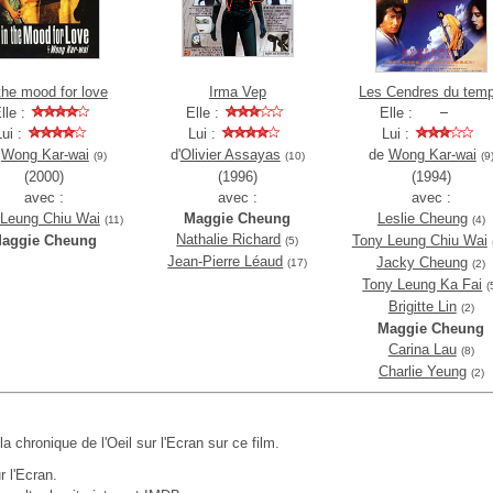
the mood for love
Irma Vep
Les Cendres du tem
lle :
Elle :
Elle :
Lui :
Lui :
Lui :
e
Wong Kar-wai
d'
Olivier Assayas
de
Wong Kar-wai
(9)
(10)
(9
(2000)
(1996)
(1994)
avec :
avec :
avec :
 Leung Chiu Wai
Maggie Cheung
Leslie Cheung
(11)
(4)
Nathalie Richard
aggie Cheung
Tony Leung Chiu Wai
(5)
Jean-Pierre Léaud
Jacky Cheung
(17)
(2)
Tony Leung Ka Fai
(
Brigitte Lin
(2)
Maggie Cheung
Carina Lau
(8)
Charlie Yeung
(2)
 la chronique de l'Oeil sur l'Ecran sur ce film.
r l'Ecran.