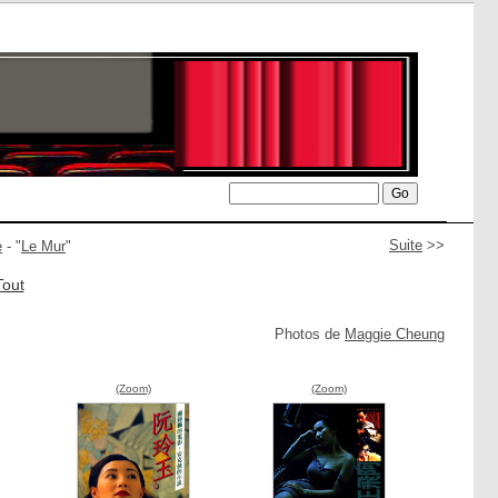
Suite
>>
e
- "
Le Mur
"
Tout
Photos de
Maggie Cheung
(Zoom)
(Zoom)