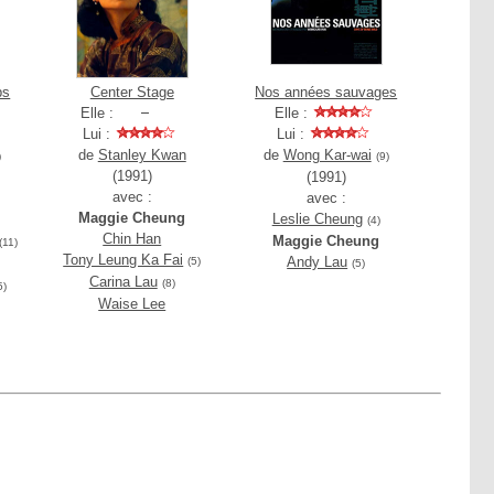
ps
Center Stage
Nos années sauvages
Elle :
Elle :
Lui :
Lui :
de
Stanley Kwan
de
Wong Kar-wai
)
(9)
(1991)
(1991)
avec :
avec :
Maggie Cheung
Leslie Cheung
(4)
Chin Han
Maggie Cheung
(11)
Tony Leung Ka Fai
Andy Lau
(5)
(5)
Carina Lau
(8)
5)
Waise Lee