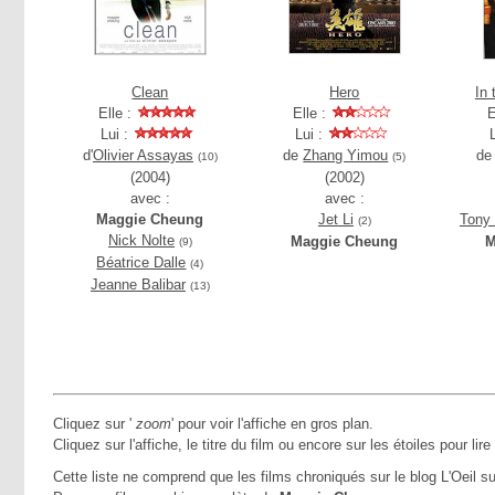
Clean
Hero
In 
Elle :
Elle :
E
Lui :
Lui :
d'
Olivier Assayas
de
Zhang Yimou
d
(10)
(5)
(2004)
(2002)
avec :
avec :
Maggie Cheung
Jet Li
Tony
(2)
Nick Nolte
Maggie Cheung
M
(9)
Béatrice Dalle
(4)
Jeanne Balibar
(13)
Cliquez sur '
zoom
' pour voir l'affiche en gros plan.
Cliquez sur l'affiche, le titre du film ou encore sur les étoiles pour lire
Cette liste ne comprend que les films chroniqués sur le blog L'Oeil su