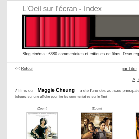
L'Oeil sur l'écran - Index
Blog cinéma : 6380 commentaires et critiques de films. Deux re
<<
Retour
par Titre
A
Maggie Cheung
7
films où
a été l'une des actrices principal
(cliquez sur une affiche pour lire les commentaires sur le film)
(Zoom)
(Zoom)