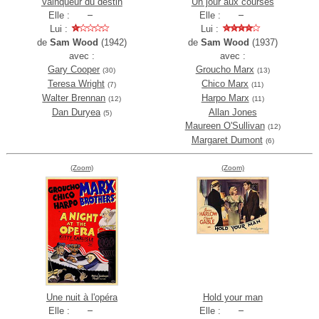
Vainqueur du destin
Un jour aux courses
Elle :
Elle :
Lui :
Lui :
de
Sam Wood
(1942)
de
Sam Wood
(1937)
avec :
avec :
Gary Cooper
Groucho Marx
(30)
(13)
Teresa Wright
Chico Marx
(7)
(11)
Walter Brennan
Harpo Marx
(12)
(11)
Dan Duryea
Allan Jones
(5)
Maureen O'Sullivan
(12)
Margaret Dumont
(6)
(Zoom)
(Zoom)
Une nuit à l'opéra
Hold your man
Elle :
Elle :