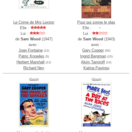
Le Crime de Mrs Lexton
Pour qui sonne le glas
Elle :
Elle :
Lui :
Lui :
de
Sam Wood
(1947)
de
Sam Wood
(1943)
avec :
avec :
Joan Fontaine
Gary Cooper
(12)
(30)
Patric Knowles
Ingrid Bergman
(5)
(15)
Herbert Marshall
Akim Tamiroff
(12)
(14)
Richard Ney
Katina Paxinou
(Zoom)
(Zoom)