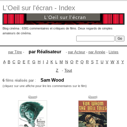
L'Oeil sur l'écran - Index
Blog cinéma : 6381 commentaires et critiques de films. Deux regards de simples
amateurs de cinéma.
par Réalisateur
par Titre
-
-
par Acteur
-
par Année
-
Listes
A
B
C
D
E
F
G
H
I
J
K
L
M
N
O
P
Q
R
S
T
U
V
W
X
Y
Z
-
Tout
Sam Wood
6
films réalisés par :
(cliquez sur une affiche pour lire les commentaires sur le film)
(Zoom)
(Zoom)