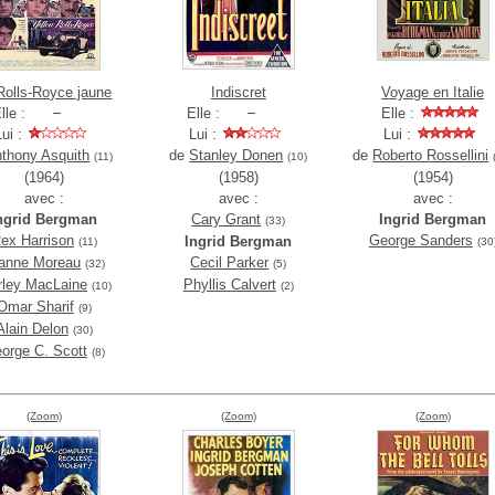
Rolls-Royce jaune
Indiscret
Voyage en Italie
lle :
Elle :
Elle :
Lui :
Lui :
Lui :
thony Asquith
de
Stanley Donen
de
Roberto Rossellini
(11)
(10)
(1964)
(1958)
(1954)
avec :
avec :
avec :
ngrid Bergman
Cary Grant
Ingrid Bergman
(33)
ex Harrison
George Sanders
Ingrid Bergman
(11)
(30
anne Moreau
Cecil Parker
(32)
(5)
rley MacLaine
Phyllis Calvert
(10)
(2)
Omar Sharif
(9)
Alain Delon
(30)
orge C. Scott
(8)
(Zoom)
(Zoom)
(Zoom)