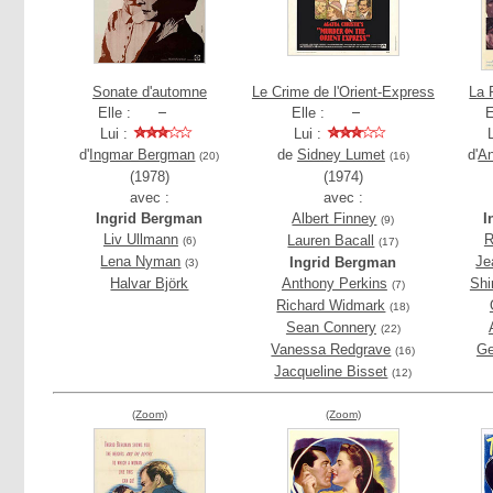
Sonate d'automne
Le Crime de l'Orient-Express
La 
Elle :
Elle :
E
Lui :
Lui :
d'
Ingmar Bergman
de
Sidney Lumet
d'
An
(20)
(16)
(1978)
(1974)
avec :
avec :
Ingrid Bergman
Albert Finney
I
(9)
Liv Ullmann
R
Lauren Bacall
(6)
(17)
Lena Nyman
Je
Ingrid Bergman
(3)
Halvar Björk
Anthony Perkins
Shi
(7)
Richard Widmark
(18)
Sean Connery
(22)
Vanessa Redgrave
Ge
(16)
Jacqueline Bisset
(12)
(Zoom)
(Zoom)