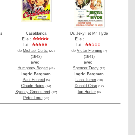
as
Casablanca
Dr. Jekyll et Mr. Hyde
Elle :
Elle :
Lui :
Lui :
de
Michael Curtiz
de
Victor Fleming
(22)
(7)
(1942)
(1941)
avec :
avec :
Humphrey Bogart
Spencer Tracy
(48)
(17)
Ingrid Bergman
Ingrid Bergman
Paul Henreid
Lana Turner
(5)
(10)
Claude Rains
Donald Crisp
(14)
(12)
Sydney Greenstreet
Ian Hunter
(12)
(9)
Peter Lorre
(23)