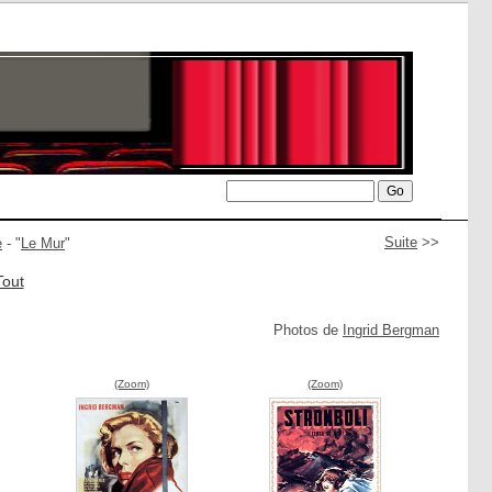
Suite
>>
e
- "
Le Mur
"
Tout
Photos de
Ingrid Bergman
(Zoom)
(Zoom)