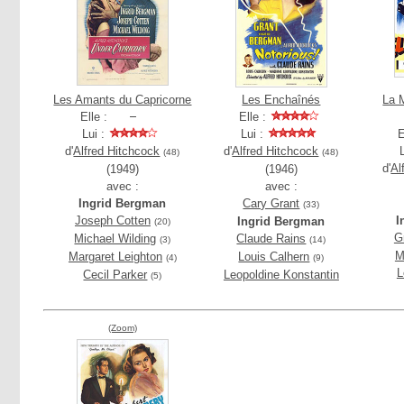
Les Amants du Capricorne
Les Enchaînés
La 
Elle :
Elle :
Lui :
Lui :
E
d'
Alfred Hitchcock
d'
Alfred Hitchcock
(48)
(48)
d'
Al
(1949)
(1946)
avec :
avec :
Ingrid Bergman
Cary Grant
(33)
Joseph Cotten
I
Ingrid Bergman
(20)
G
Michael Wilding
Claude Rains
(3)
(14)
M
Margaret Leighton
Louis Calhern
(4)
(9)
L
Cecil Parker
Leopoldine Konstantin
(5)
(Zoom)