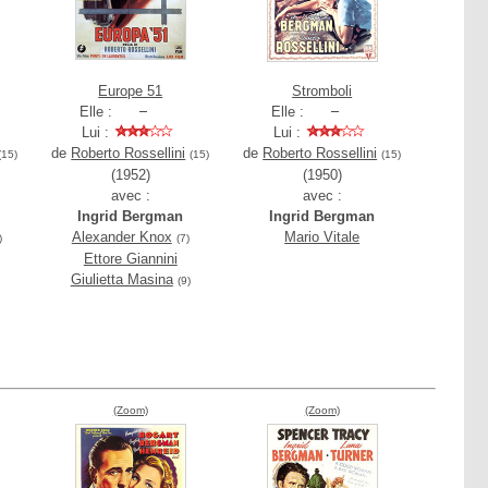
Europe 51
Stromboli
Elle :
Elle :
Lui :
Lui :
de
Roberto Rossellini
de
Roberto Rossellini
(15)
(15)
(15)
(1952)
(1950)
avec :
avec :
Ingrid Bergman
Ingrid Bergman
Alexander Knox
Mario Vitale
)
(7)
Ettore Giannini
Giulietta Masina
(9)
(Zoom)
(Zoom)