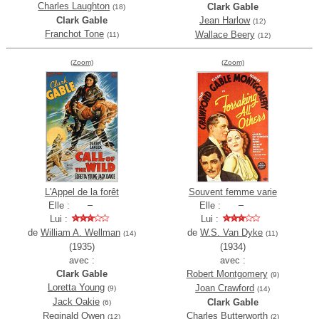
Charles Laughton
Clark Gable
(18)
Clark Gable
Jean Harlow
(12)
Franchot Tone
Wallace Beery
(11)
(12)
(Zoom)
(Zoom)
L'Appel de la forêt
Souvent femme varie
Elle :
Elle :
Lui :
Lui :
de
William A. Wellman
de
W.S. Van Dyke
(14)
(11)
(1935)
(1934)
avec :
avec :
Clark Gable
Robert Montgomery
(9)
Loretta Young
Joan Crawford
(9)
(14)
Jack Oakie
Clark Gable
(6)
Reginald Owen
Charles Butterworth
(12)
(2)