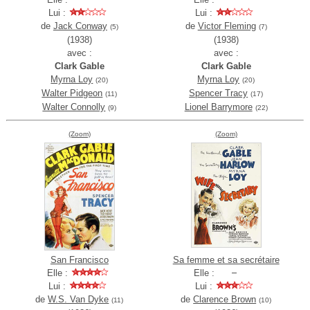
Lui :
Lui :
de
Jack Conway
de
Victor Fleming
(5)
(7)
(1938)
(1938)
avec :
avec :
Clark Gable
Clark Gable
Myrna Loy
Myrna Loy
(20)
(20)
Walter Pidgeon
Spencer Tracy
(11)
(17)
Walter Connolly
Lionel Barrymore
(9)
(22)
(Zoom)
(Zoom)
San Francisco
Sa femme et sa secrétaire
Elle :
Elle :
Lui :
Lui :
de
W.S. Van Dyke
de
Clarence Brown
(11)
(10)