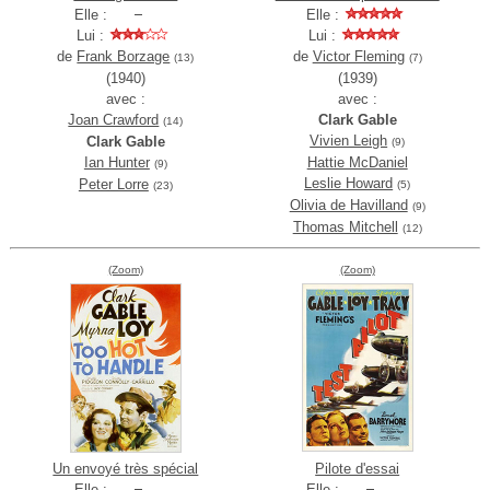
Elle :
Elle :
Lui :
Lui :
de
Frank Borzage
de
Victor Fleming
(13)
(7)
(1940)
(1939)
avec :
avec :
Joan Crawford
Clark Gable
(14)
Vivien Leigh
Clark Gable
(9)
Ian Hunter
Hattie McDaniel
(9)
Leslie Howard
Peter Lorre
(5)
(23)
Olivia de Havilland
(9)
Thomas Mitchell
(12)
(Zoom)
(Zoom)
Un envoyé très spécial
Pilote d'essai
Elle :
Elle :