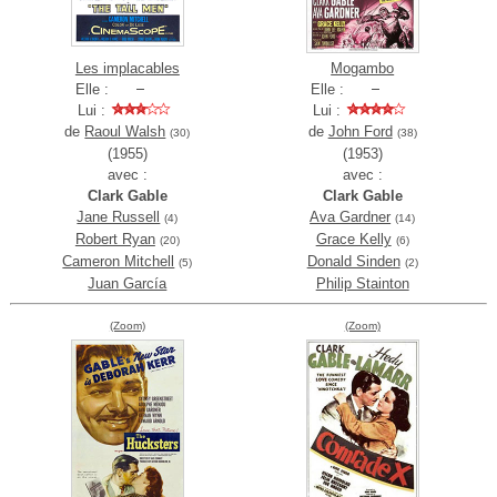
Les implacables
Mogambo
Elle :
Elle :
Lui :
Lui :
de
Raoul Walsh
de
John Ford
(30)
(38)
(1955)
(1953)
avec :
avec :
Clark Gable
Clark Gable
Jane Russell
Ava Gardner
(4)
(14)
Robert Ryan
Grace Kelly
(20)
(6)
Cameron Mitchell
Donald Sinden
(5)
(2)
Juan García
Philip Stainton
(Zoom)
(Zoom)