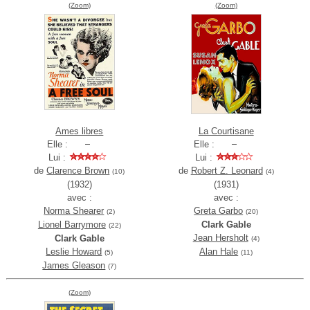
(Zoom)
(Zoom)
Ames libres
La Courtisane
Elle :
Elle :
Lui :
Lui :
de
Clarence Brown
de
Robert Z. Leonard
(10)
(4)
(1932)
(1931)
avec :
avec :
Norma Shearer
Greta Garbo
(2)
(20)
Lionel Barrymore
Clark Gable
(22)
Jean Hersholt
Clark Gable
(4)
Leslie Howard
Alan Hale
(5)
(11)
James Gleason
(7)
(Zoom)