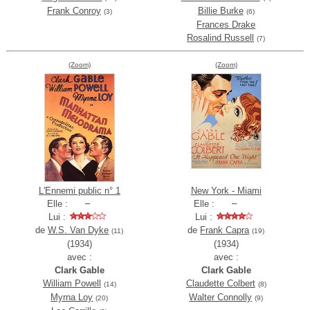
Frank Conroy
Billie Burke
(3)
(6)
Frances Drake
Rosalind Russell
(7)
(Zoom)
(Zoom)
L'Ennemi public n° 1
New York - Miami
Elle :
Elle :
Lui :
Lui :
de
W.S. Van Dyke
de
Frank Capra
(11)
(19)
(1934)
(1934)
avec :
avec :
Clark Gable
Clark Gable
William Powell
Claudette Colbert
(14)
(8)
Myrna Loy
Walter Connolly
(20)
(9)