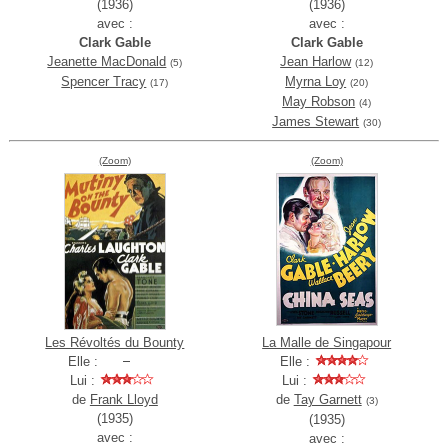
(1936)
(1936)
avec :
avec :
Clark Gable
Clark Gable
Jeanette MacDonald
Jean Harlow
(5)
(12)
Spencer Tracy
Myrna Loy
(17)
(20)
May Robson
(4)
James Stewart
(30)
(Zoom)
(Zoom)
Les Révoltés du Bounty
La Malle de Singapour
Elle :
Elle :
Lui :
Lui :
de
Frank Lloyd
de
Tay Garnett
(3)
(1935)
(1935)
avec :
avec :