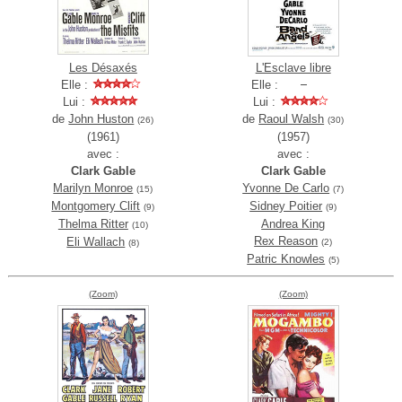
Les Désaxés
L'Esclave libre
Elle :
Elle :
Lui :
Lui :
de
John Huston
de
Raoul Walsh
(26)
(30)
(1961)
(1957)
avec :
avec :
Clark Gable
Clark Gable
Marilyn Monroe
Yvonne De Carlo
(15)
(7)
Montgomery Clift
Sidney Poitier
(9)
(9)
Thelma Ritter
Andrea King
(10)
Rex Reason
Eli Wallach
(2)
(8)
Patric Knowles
(5)
(Zoom)
(Zoom)