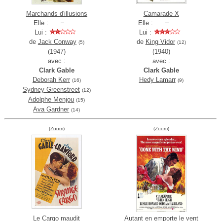
Marchands d'illusions
Camarade X
Elle :
Elle :
Lui :
Lui :
de
Jack Conway
de
King Vidor
(5)
(12)
(1947)
(1940)
avec :
avec :
Clark Gable
Clark Gable
Deborah Kerr
Hedy Lamarr
(16)
(9)
Sydney Greenstreet
(12)
Adolphe Menjou
(15)
Ava Gardner
(14)
(Zoom)
(Zoom)
Le Cargo maudit
Autant en emporte le vent