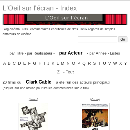
L'Oeil sur l'écran - Index
Blog cinéma : 6380 commentaires et critiques de films. Deux regards de simples
amateurs de cinéma.
par Acteur
par Titre
-
par Réalisateur
-
-
par Année
-
Listes
A
B
C
D
E
F
G
H
I
J
K
L
M
N
O
P
Q
R
S
T
U
V
W
X
Y
Z
-
Tout
Clark Gable
23
films où
a été l'un des acteurs principaux :
(cliquez sur une affiche pour lire les commentaires sur le film)
(Zoom)
(Zoom)