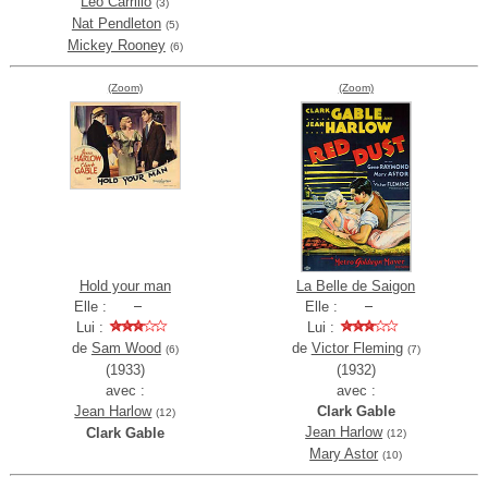
Leo Carrillo
(3)
Nat Pendleton
(5)
Mickey Rooney
(6)
(Zoom)
(Zoom)
Hold your man
La Belle de Saigon
Elle :
Elle :
Lui :
Lui :
de
Sam Wood
de
Victor Fleming
(6)
(7)
(1933)
(1932)
avec :
avec :
Jean Harlow
Clark Gable
(12)
Jean Harlow
Clark Gable
(12)
Mary Astor
(10)