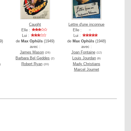
Caught
Lettre d'une inconnue
Elle :
Elle :
Lui :
Lui :
9)
de
Max Ophüls
(1949)
de
Max Ophüls
(1948)
avec :
avec :
James Mason
Joan Fontaine
(26)
(12)
Barbara Bel Geddes
Louis Jourdan
(2)
(9)
Robert Ryan
Mady Christians
)
(20)
Marcel Journet