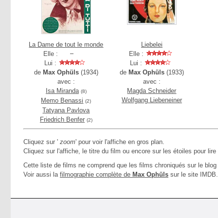
La Dame de tout le monde
Liebelei
Elle :
Elle :
Lui :
Lui :
de
Max Ophüls
(1934)
de
Max Ophüls
(1933)
avec :
avec :
Isa Miranda
Magda Schneider
(8)
Wolfgang Liebeneiner
Memo Benassi
(2)
Tatyana Pavlova
Friedrich Benfer
(2)
Cliquez sur '
zoom
' pour voir l'affiche en gros plan.
Cliquez sur l'affiche, le titre du film ou encore sur les étoiles pour lire
Cette liste de films ne comprend que les films chroniqués sur le blog 
Voir aussi la
filmographie complète de
Max Ophüls
sur le site IMDB.