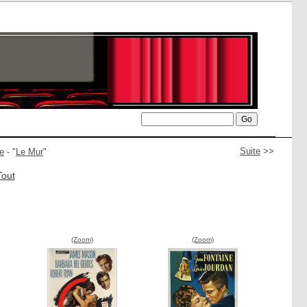
Suite
>>
e
- "
Le Mur
"
Tout
(Zoom)
(Zoom)