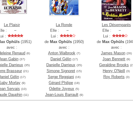
Le Plaisir
La Ronde
Les Désemparés
lle :
Elle :
Elle :
Lui :
Lui :
Lui :
ax Ophüls
(1951)
de
Max Ophüls
(1950)
de
Max Ophüls
(194
avec :
avec :
avec :
eleine Renaud
Anton Walbrook
James Mason
(6)
(7)
(26)
Jean Gabin
Daniel Gélin
Joan Bennett
(37)
(17)
(9)
ielle Darrieux
Danielle Darrieux
Geraldine Brooks
(35)
(35)
(2
erre Brasseur
Simone Signoret
Henry O'Neill
(21)
(15)
(3)
aniel Gélin
Serge Reggiani
Roy Roberts
(17)
(16)
(3)
Gaby Morlay
Gérard Philipe
(9)
(18)
ean Servais
Odette Joyeux
(10)
(5)
aude Dauphin
Jean-Louis Barrault
(11)
(9)