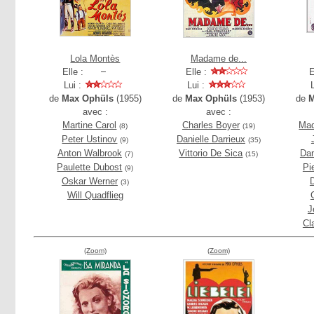
Lola Montès
Madame de...
Elle :
Elle :
E
Lui :
Lui :
de
Max Ophüls
(1955)
de
Max Ophüls
(1953)
de
M
avec :
avec :
Martine Carol
Charles Boyer
Mad
(8)
(19)
Peter Ustinov
Danielle Darrieux
(9)
(35)
Anton Walbrook
Vittorio De Sica
Dan
(7)
(15)
Paulette Dubost
Pi
(9)
Oskar Werner
D
(3)
Will Quadflieg
J
Cl
(Zoom)
(Zoom)