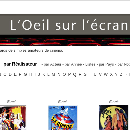
gards de simples amateurs de cinéma.
par Réalisateur
-
par Acteur
-
par Année
-
Listes
-
par Pays
-
par Not
B
C
D
E
F
G
H
I
J
K
L
M
N
O
P
Q
R
S
T
U
V
W
X
Y
Z
-
(Zoom)
(Zoom)
(Zoom)