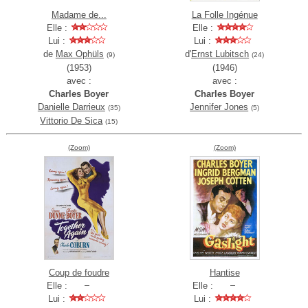
Madame de...
La Folle Ingénue
Elle :
Elle :
Lui :
Lui :
de
Max Ophüls
d'
Ernst Lubitsch
(9)
(24)
(1953)
(1946)
avec :
avec :
Charles Boyer
Charles Boyer
Danielle Darrieux
Jennifer Jones
(35)
(5)
Vittorio De Sica
(15)
(Zoom)
(Zoom)
Coup de foudre
Hantise
Elle :
Elle :
Lui :
Lui :