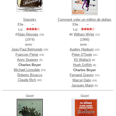
Stavisky
Comment voler un million de dollars
Elle :
Elle :
Lui :
Lui :
d'
Alain Resnais
de
William Wyler
(18)
(12)
(1974)
(1966)
avec :
avec :
Jean-Paul Belmondo
Audrey Hepburn
(29)
(14)
François Périer
Peter O'Toole
(18)
(11)
Anny Duperey
Eli Wallach
(5)
(8)
Charles Boyer
Hugh Griffith
(8)
Michael Lonsdale
Charles Boyer
(23)
Roberto Bisacco
Fernand Gravey
(12)
Claude Rich
Marcel Dalio
(30)
(24)
Jacques Marin
(5)
(Zoom)
(Zoom)