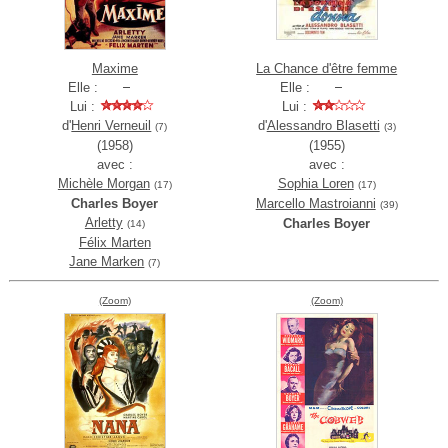
Maxime
La Chance d'être femme
Elle :
Elle :
Lui :
Lui :
d'
Henri Verneuil
d'
Alessandro Blasetti
(7)
(3)
(1958)
(1955)
avec :
avec :
Michèle Morgan
Sophia Loren
(17)
(17)
Charles Boyer
Marcello Mastroianni
(39)
Arletty
Charles Boyer
(14)
Félix Marten
Jane Marken
(7)
(Zoom)
(Zoom)