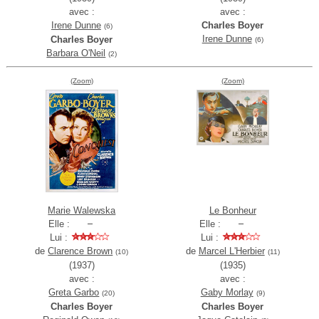
avec :
avec :
Irene Dunne
Charles Boyer
(6)
Irene Dunne
Charles Boyer
(6)
Barbara O'Neil
(2)
(Zoom)
(Zoom)
Marie Walewska
Le Bonheur
Elle :
Elle :
Lui :
Lui :
de
Clarence Brown
de
Marcel L'Herbier
(10)
(11)
(1937)
(1935)
avec :
avec :
Greta Garbo
Gaby Morlay
(20)
(9)
Charles Boyer
Charles Boyer