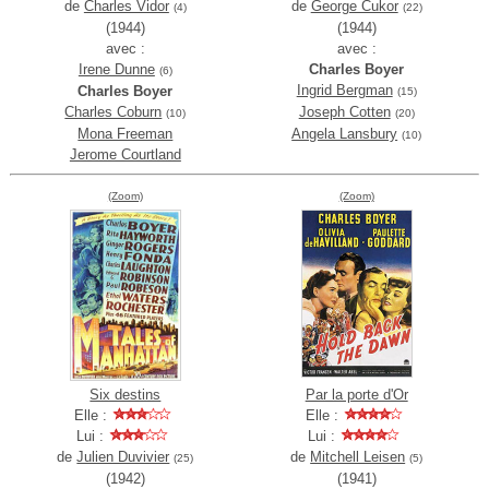
de
Charles Vidor
de
George Cukor
(4)
(22)
(1944)
(1944)
avec :
avec :
Irene Dunne
Charles Boyer
(6)
Ingrid Bergman
Charles Boyer
(15)
Charles Coburn
Joseph Cotten
(10)
(20)
Mona Freeman
Angela Lansbury
(10)
Jerome Courtland
(Zoom)
(Zoom)
Six destins
Par la porte d'Or
Elle :
Elle :
Lui :
Lui :
de
Julien Duvivier
de
Mitchell Leisen
(25)
(5)
(1942)
(1941)