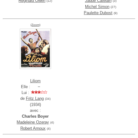
Reginald Owen
Jaque Catelain
(12)
(3)
Michel Simon
(27)
Paulette Dubost
(9)
(Zoom)
Liliom
Elle :
Lui :
de
Fritz Lang
(34)
(1934)
avec :
Charles Boyer
Madeleine Ozeray
(4)
Robert Arnoux
(4)