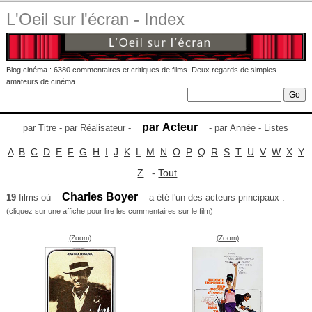
L'Oeil sur l'écran - Index
Blog cinéma : 6380 commentaires et critiques de films. Deux regards de simples
amateurs de cinéma.
par Acteur
par Titre
-
par Réalisateur
-
-
par Année
-
Listes
A
B
C
D
E
F
G
H
I
J
K
L
M
N
O
P
Q
R
S
T
U
V
W
X
Y
Z
-
Tout
Charles Boyer
19
films où
a été l'un des acteurs principaux :
(cliquez sur une affiche pour lire les commentaires sur le film)
(Zoom)
(Zoom)