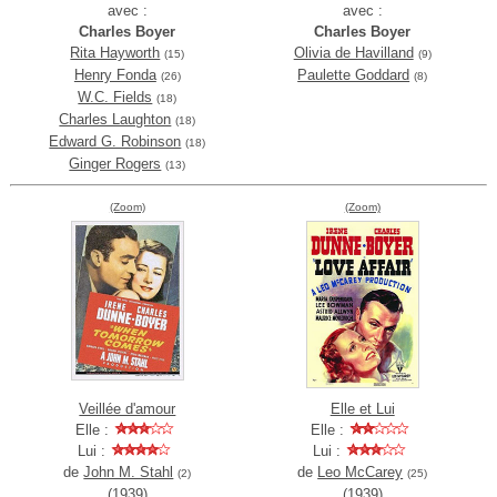
avec :
avec :
Charles Boyer
Charles Boyer
Rita Hayworth
Olivia de Havilland
(15)
(9)
Henry Fonda
Paulette Goddard
(26)
(8)
W.C. Fields
(18)
Charles Laughton
(18)
Edward G. Robinson
(18)
Ginger Rogers
(13)
(Zoom)
(Zoom)
Veillée d'amour
Elle et Lui
Elle :
Elle :
Lui :
Lui :
de
John M. Stahl
de
Leo McCarey
(2)
(25)
(1939)
(1939)