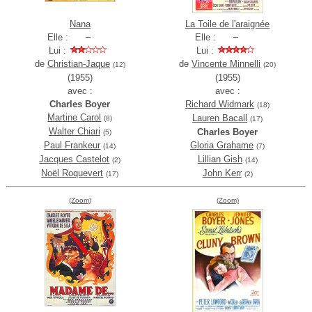
Nana
La Toile de l'araignée
Elle :
Elle :
Lui :
Lui :
de
Christian-Jaque
de
Vincente Minnelli
(12)
(20)
(1955)
(1955)
avec :
avec :
Charles Boyer
Richard Widmark
(18)
Martine Carol
Lauren Bacall
(8)
(17)
Walter Chiari
Charles Boyer
(5)
Paul Frankeur
Gloria Grahame
(14)
(7)
Jacques Castelot
Lillian Gish
(2)
(14)
Noël Roquevert
John Kerr
(17)
(2)
(Zoom)
(Zoom)