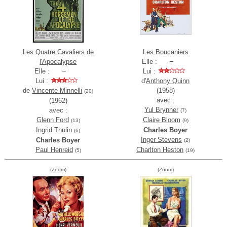
Les Quatre Cavaliers de
Les Boucaniers
l'Apocalypse
Elle :
Elle :
Lui :
Lui :
d'
Anthony Quinn
de
Vincente Minnelli
(1958)
(20)
avec :
(1962)
Yul Brynner
avec :
(7)
Glenn Ford
Claire Bloom
(13)
(9)
Ingrid Thulin
Charles Boyer
(6)
Inger Stevens
Charles Boyer
(2)
Paul Henreid
Charlton Heston
(5)
(19)
(Zoom)
(Zoom)