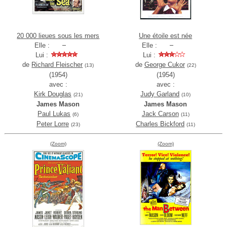
20 000 lieues sous les mers
Une étoile est née
Elle :
Elle :
Lui :
Lui :
de
Richard Fleischer
de
George Cukor
(13)
(22)
(1954)
(1954)
avec :
avec :
Kirk Douglas
Judy Garland
(21)
(10)
James Mason
James Mason
Paul Lukas
Jack Carson
(6)
(11)
Peter Lorre
Charles Bickford
(23)
(11)
(Zoom)
(Zoom)