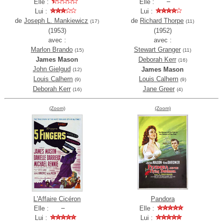
Elle :
Elle :
Lui :
Lui :
de
Joseph L. Mankiewicz
de
Richard Thorpe
(17)
(11)
(1953)
(1952)
avec :
avec :
Marlon Brando
Stewart Granger
(15)
(11)
James Mason
Deborah Kerr
(16)
John Gielgud
James Mason
(12)
Louis Calhern
Louis Calhern
(9)
(9)
Deborah Kerr
Jane Greer
(16)
(4)
(Zoom)
(Zoom)
L'Affaire Cicéron
Pandora
Elle :
Elle :
Lui :
Lui :