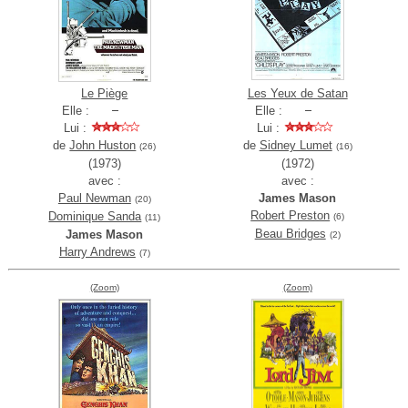
Le Piège
Les Yeux de Satan
Elle :
Elle :
Lui :
Lui :
de
John Huston
de
Sidney Lumet
(26)
(16)
(1973)
(1972)
avec :
avec :
Paul Newman
James Mason
(20)
Robert Preston
Dominique Sanda
(6)
(11)
Beau Bridges
James Mason
(2)
Harry Andrews
(7)
(Zoom)
(Zoom)