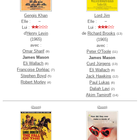
Gengis Khan
Lord Jim
Elle :
Elle :
Lui :
Lui :
d'
Henry Levin
de
Richard Brooks
(13)
(1965)
(1965)
avec :
avec :
Omar Sharif
Peter O'Toole
(9)
(11)
James Mason
James Mason
Eli Wallach
Curd Jürgens
(8)
(13)
Françoise Dorléac
Eli Wallach
(7)
(8)
Stephen Boyd
Jack Hawkins
(5)
(12)
Robert Morley
Paul Lukas
(4)
(6)
Daliah Lavi
(2)
Akim Tamiroff
(14)
(Zoom)
(Zoom)