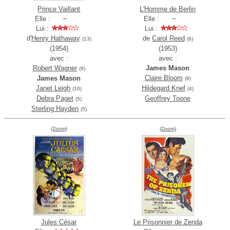
Prince Vaillant
L'Homme de Berlin
Elle :
Elle :
Lui :
Lui :
d'
Henry Hathaway
de
Carol Reed
(13)
(6)
(1954)
(1953)
avec :
avec :
Robert Wagner
James Mason
(9)
Claire Bloom
James Mason
(9)
Janet Leigh
Hildegard Knef
(10)
(4)
Debra Paget
Geoffrey Toone
(5)
Sterling Hayden
(5)
(Zoom)
(Zoom)
Jules César
Le Prisonnier de Zenda