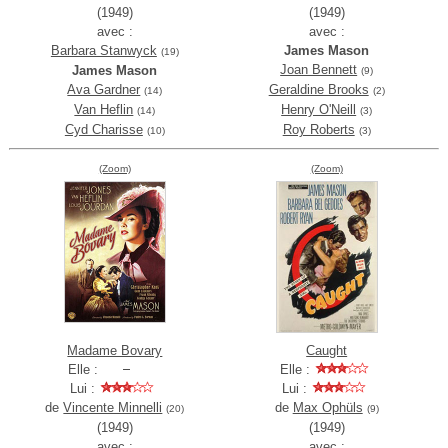
(1949)
(1949)
avec :
avec :
Barbara Stanwyck
James Mason
(19)
Joan Bennett
James Mason
(9)
Ava Gardner
Geraldine Brooks
(14)
(2)
Van Heflin
Henry O'Neill
(14)
(3)
Cyd Charisse
Roy Roberts
(10)
(3)
(Zoom)
(Zoom)
Madame Bovary
Caught
Elle :
Elle :
Lui :
Lui :
de
Vincente Minnelli
de
Max Ophüls
(20)
(9)
(1949)
(1949)
avec :
avec :