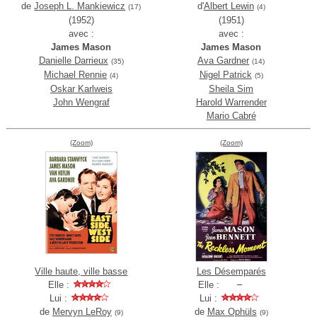
de
Joseph L. Mankiewicz
d'
Albert Lewin
(17)
(4)
(1952)
(1951)
avec :
avec :
James Mason
James Mason
Danielle Darrieux
Ava Gardner
(35)
(14)
Michael Rennie
Nigel Patrick
(4)
(5)
Oskar Karlweis
Sheila Sim
John Wengraf
Harold Warrender
Mario Cabré
(Zoom)
(Zoom)
Ville haute, ville basse
Les Désemparés
Elle :
Elle :
Lui :
Lui :
de
Mervyn LeRoy
de
Max Ophüls
(9)
(9)