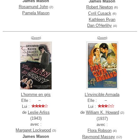
James Mason
James Mason
Rosamund John
Robert Newton
(2)
(6)
Pamela Mason
Cyril Cusack
(6)
Kathleen Ryan
Dan O'Herlihy
(4)
(Zoom)
(Zoom)
L'homme en gris
L'invincible Armada
Elle :
Elle :
Lui :
Lui :
de
Leslie Arliss
de
William K. Howard
(2)
(1943)
(1937)
avec :
avec :
Margaret Lockwood
Flora Robson
(3)
(4)
James Mason
Raymond Massey
(12)