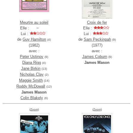
Meurtre au soleil
Croix de fer
Elle :
Elle :
Lui :
Lui :
de
Guy Hamilton
de
Sam Peckinpah
(4)
(9)
(1982)
(1977)
avec :
avec :
Peter Ustinov
James Coburn
(9)
(9)
Diana Rigg
James Mason
(4)
Jane Birkin
(13)
Nicholas Clay
(2)
Maggie Smith
(14)
Roddy McDowall
(12)
James Mason
Colin Blakely
(6)
(Zoom)
(Zoom)