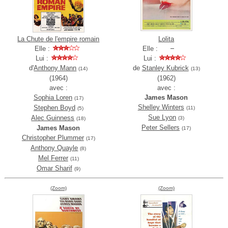
La Chute de l'empire romain
Lolita
Elle :
Elle :
Lui :
Lui :
d'
Anthony Mann
de
Stanley Kubrick
(14)
(13)
(1964)
(1962)
avec :
avec :
Sophia Loren
James Mason
(17)
Shelley Winters
Stephen Boyd
(11)
(5)
Sue Lyon
Alec Guinness
(3)
(18)
Peter Sellers
James Mason
(17)
Christopher Plummer
(17)
Anthony Quayle
(8)
Mel Ferrer
(11)
Omar Sharif
(9)
(Zoom)
(Zoom)