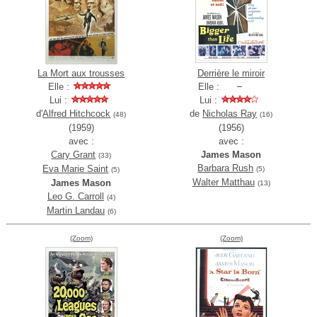
La Mort aux trousses
Derrière le miroir
Elle :
Elle :
Lui :
Lui :
d'
Alfred Hitchcock
de
Nicholas Ray
(48)
(16)
(1959)
(1956)
avec :
avec :
Cary Grant
James Mason
(33)
Barbara Rush
Eva Marie Saint
(5)
(5)
Walter Matthau
James Mason
(13)
Leo G. Carroll
(4)
Martin Landau
(6)
(Zoom)
(Zoom)