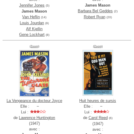
Jennifer Jones
James Mason
(5)
Barbara Bel Geddes
James Mason
(2)
Van Heflin
Robert Ryan
(14)
(20)
Louis Jourdan
(9)
Alf Kjellin
Gene Lockhart
(8)
(Zoom)
(Zoom)
La Vengeance du docteur Joyce
Huit heures de sursis
Elle :
Elle :
Lui :
Lui :
de
Lawrence Huntington
de
Carol Reed
(6)
(1947)
(1947)
avec :
avec :