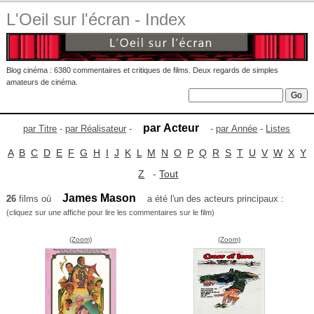
L'Oeil sur l'écran - Index
Blog cinéma : 6380 commentaires et critiques de films. Deux regards de simples
amateurs de cinéma.
par Acteur
par Titre
-
par Réalisateur
-
-
par Année
-
Listes
A
B
C
D
E
F
G
H
I
J
K
L
M
N
O
P
Q
R
S
T
U
V
W
X
Y
Z
-
Tout
James Mason
26
films où
a été l'un des acteurs principaux :
(cliquez sur une affiche pour lire les commentaires sur le film)
(Zoom)
(Zoom)