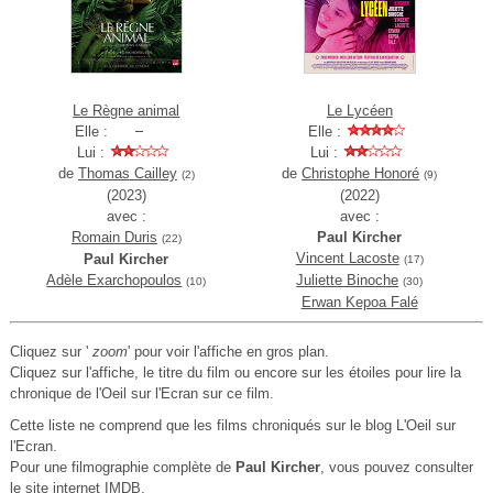
Le Règne animal
Le Lycéen
Elle :
Elle :
Lui :
Lui :
de
Thomas Cailley
de
Christophe Honoré
(2)
(9)
(2023)
(2022)
avec :
avec :
Romain Duris
Paul Kircher
(22)
Vincent Lacoste
Paul Kircher
(17)
Adèle Exarchopoulos
Juliette Binoche
(10)
(30)
Erwan Kepoa Falé
Cliquez sur '
zoom
' pour voir l'affiche en gros plan.
Cliquez sur l'affiche, le titre du film ou encore sur les étoiles pour lire la
chronique de l'Oeil sur l'Ecran sur ce film.
Cette liste ne comprend que les films chroniqués sur le blog L'Oeil sur
l'Ecran.
Pour une filmographie complète de
Paul Kircher
, vous pouvez consulter
le
site internet IMDB
.