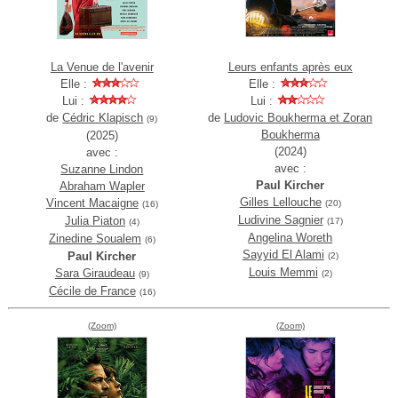
La Venue de l'avenir
Leurs enfants après eux
Elle :
Elle :
Lui :
Lui :
de
Cédric Klapisch
de
Ludovic Boukherma et Zoran
(9)
Boukherma
(2025)
(2024)
avec :
avec :
Suzanne Lindon
Paul Kircher
Abraham Wapler
Gilles Lellouche
Vincent Macaigne
(20)
(16)
Ludivine Sagnier
Julia Piaton
(17)
(4)
Angelina Woreth
Zinedine Soualem
(6)
Sayyid El Alami
Paul Kircher
(2)
Louis Memmi
Sara Giraudeau
(2)
(9)
Cécile de France
(16)
(Zoom)
(Zoom)