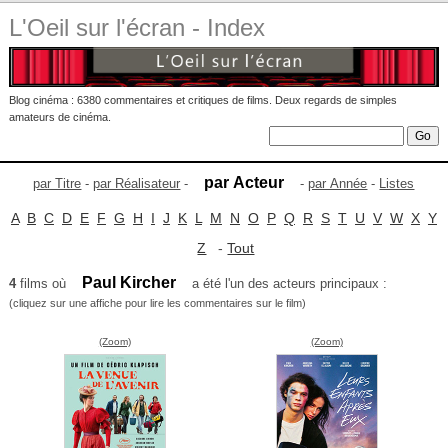
L'Oeil sur l'écran - Index
Blog cinéma : 6380 commentaires et critiques de films. Deux regards de simples
amateurs de cinéma.
par Acteur
par Titre
-
par Réalisateur
-
-
par Année
-
Listes
A
B
C
D
E
F
G
H
I
J
K
L
M
N
O
P
Q
R
S
T
U
V
W
X
Y
Z
-
Tout
Paul Kircher
4
films où
a été l'un des acteurs principaux :
(cliquez sur une affiche pour lire les commentaires sur le film)
(Zoom)
(Zoom)