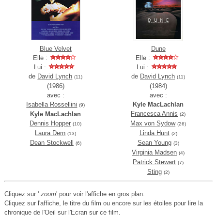
Blue Velvet
Dune
Elle :
Elle :
Lui :
Lui :
de
David Lynch
de
David Lynch
(11)
(11)
(1986)
(1984)
avec :
avec :
Isabella Rossellini
Kyle MacLachlan
(9)
Francesca Annis
Kyle MacLachlan
(2)
Dennis Hopper
Max von Sydow
(10)
(26)
Laura Dern
Linda Hunt
(13)
(2)
Dean Stockwell
Sean Young
(6)
(3)
Virginia Madsen
(4)
Patrick Stewart
(7)
Sting
(2)
Cliquez sur '
zoom
' pour voir l'affiche en gros plan.
Cliquez sur l'affiche, le titre du film ou encore sur les étoiles pour lire la
chronique de l'Oeil sur l'Ecran sur ce film.