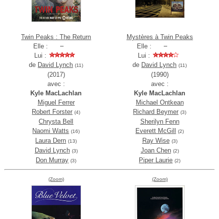
Twin Peaks : The Return
Mystères à Twin Peaks
Elle :
Elle :
Lui :
Lui :
de
David Lynch
de
David Lynch
(11)
(11)
(2017)
(1990)
avec :
avec :
Kyle MacLachlan
Kyle MacLachlan
Miguel Ferrer
Michael Ontkean
Robert Forster
Richard Beymer
(4)
(3)
Chrysta Bell
Sherilyn Fenn
Naomi Watts
Everett McGill
(16)
(2)
Laura Dern
Ray Wise
(13)
(3)
David Lynch
Joan Chen
(3)
(2)
Don Murray
Piper Laurie
(3)
(2)
(Zoom)
(Zoom)