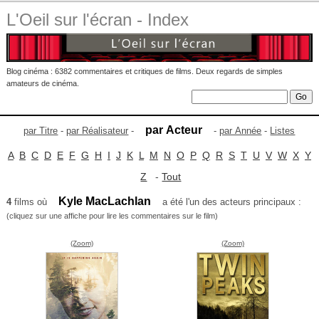
L'Oeil sur l'écran - Index
Blog cinéma : 6382 commentaires et critiques de films. Deux regards de simples
amateurs de cinéma.
par Acteur
par Titre
-
par Réalisateur
-
-
par Année
-
Listes
A
B
C
D
E
F
G
H
I
J
K
L
M
N
O
P
Q
R
S
T
U
V
W
X
Y
Z
-
Tout
Kyle MacLachlan
4
films où
a été l'un des acteurs principaux :
(cliquez sur une affiche pour lire les commentaires sur le film)
(Zoom)
(Zoom)