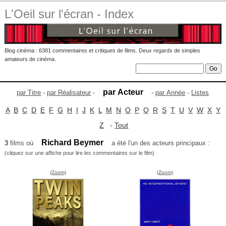
L'Oeil sur l'écran - Index
Blog cinéma : 6381 commentaires et critiques de films. Deux regards de simples
amateurs de cinéma.
par Acteur
par Titre
-
par Réalisateur
-
-
par Année
-
Listes
A
B
C
D
E
F
G
H
I
J
K
L
M
N
O
P
Q
R
S
T
U
V
W
X
Y
Z
-
Tout
Richard Beymer
3
films où
a été l'un des acteurs principaux :
(cliquez sur une affiche pour lire les commentaires sur le film)
(Zoom)
(Zoom)