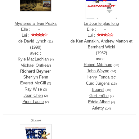
Mystères à Twin Peaks
Le Jour le plus long
Elle :
Elle :
Lui :
Lui :
de
David Lynch
de
Ken Annakin, Andrew Marton et
(11)
Bernhard Wicki
(1990)
(1962)
avec :
avec :
Kyle MacLachlan
(4)
Robert Mitchum
Michael Ontkean
(26)
John Wayne
Richard Beymer
(24)
Sherilyn Fenn
Henry Fonda
(26)
Everett McGill
Curd Jürgens
(2)
(13)
Ray Wise
Bourvil
(3)
(10)
Joan Chen
Gert Fröbe
(2)
(9)
Piper Laurie
Eddie Albert
(2)
(4)
Arletty
(14)
(Zoom)