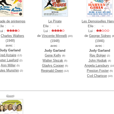
ade de printemps
Le Pirate
Les Demoiselles Har
lle :
Elle :
Elle :
Lui :
Lui :
Lui :
e
Charles Walters
de
Vincente Minnelli
de
George Sidney
(20)
(6
(1948)
(1948)
(1946)
avec :
avec :
avec :
Judy Garland
Judy Garland
Judy Garland
red Astaire
Gene Kelly
Ray Bolger
(12)
(9)
(2)
eter Lawford
Walter Slezak
John Hodiak
(2)
(5)
(4)
Ann Miller
Gladys Cooper
Angela Lansbury
(5)
(5)
(10
ules Munshin
Reginald Owen
Preston Foster
(2)
(12)
(5)
Cyd Charisse
(10)
(Zoom)