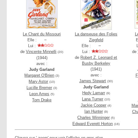
Le Chant du Missouri
La danseuse des Folies
L
Elle :
Ziegfeld
E
Lui :
Elle :
de
Vincente Minnelli
Lui :
de
(20)
de
Robert Z. Leonard et
(1944)
Busby Berkeley
avec :
(1941)
Judy Garland
avec :
Margaret O'Brien
F
(3)
James Stewart
Mary Astor
(30)
(10)
Judy Garland
Lucille Bremer
(3)
Hedy Lamarr
Leon Ames
(9)
(5)
Lana Turner
Tom Drake
(10)
Jackie Cooper
Mar
(4)
Ian Hunter
Cha
(9)
Charles Winninger
(5)
Edward Everett Horton
(16)
Cliquez sur '
zoom
' pour voir l'affiche en gros plan.