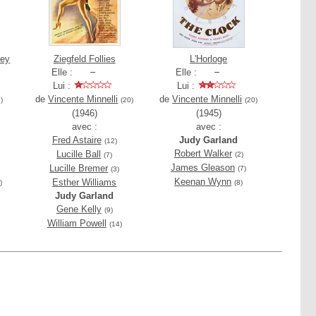
vey
Ziegfeld Follies
L'Horloge
Elle :
Elle :
Lui :
Lui :
de
Vincente Minnelli
de
Vincente Minnelli
)
(20)
(20)
(1946)
(1945)
avec :
avec :
Fred Astaire
Judy Garland
(12)
Robert Walker
Lucille Ball
(2)
(7)
James Gleason
Lucille Bremer
(7)
(3)
Keenan Wynn
Esther Williams
)
(8)
Judy Garland
Gene Kelly
(9)
William Powell
(14)