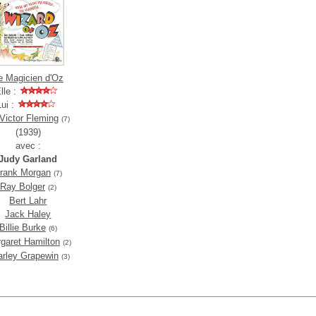
e Magicien d'Oz
lle :
Lui :
Victor Fleming
(7)
(1939)
avec :
Judy Garland
rank Morgan
(7)
Ray Bolger
(2)
Bert Lahr
Jack Haley
Billie Burke
(6)
garet Hamilton
(2)
rley Grapewin
(3)