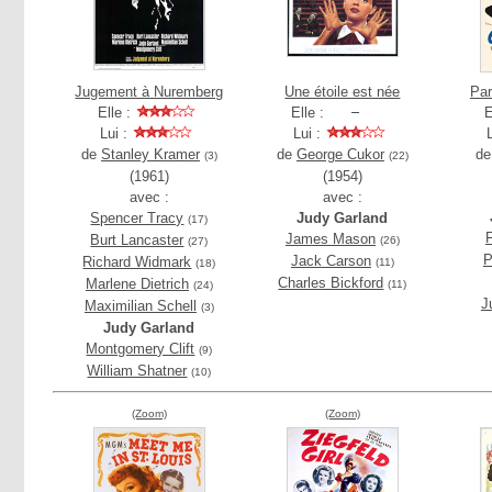
Jugement à Nuremberg
Une étoile est née
Par
Elle :
Elle :
E
Lui :
Lui :
de
Stanley Kramer
de
George Cukor
d
(3)
(22)
(1961)
(1954)
avec :
avec :
Spencer Tracy
Judy Garland
(17)
F
James Mason
Burt Lancaster
(26)
(27)
P
Jack Carson
Richard Widmark
(11)
(18)
Charles Bickford
Marlene Dietrich
(11)
(24)
J
Maximilian Schell
(3)
Judy Garland
Montgomery Clift
(9)
William Shatner
(10)
(Zoom)
(Zoom)