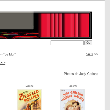
Suite
>>
e
- "
Le Mur
"
Tout
Photos de
Judy Garland
(Zoom)
(Zoom)