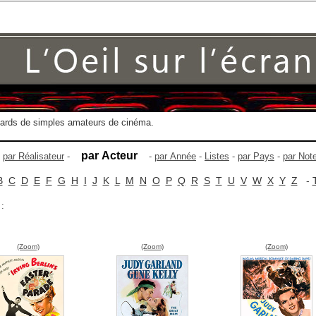
gards de simples amateurs de cinéma.
par Acteur
-
par Réalisateur
-
-
par Année
-
Listes
-
par Pays
-
par Not
B
C
D
E
F
G
H
I
J
K
L
M
N
O
P
Q
R
S
T
U
V
W
X
Y
Z
-
 :
(Zoom)
(Zoom)
(Zoom)