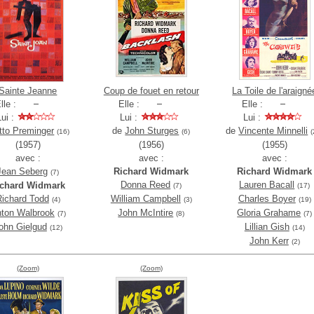
Sainte Jeanne
Coup de fouet en retour
La Toile de l'araigné
lle :
Elle :
Elle :
Lui :
Lui :
Lui :
tto Preminger
de
John Sturges
de
Vincente Minnelli
(16)
(6)
(
(1957)
(1956)
(1955)
avec :
avec :
avec :
Jean Seberg
Richard Widmark
Richard Widmark
(7)
Donna Reed
Lauren Bacall
ichard Widmark
(7)
(17)
Richard Todd
William Campbell
Charles Boyer
(4)
(3)
(19)
ton Walbrook
John McIntire
Gloria Grahame
(7)
(8)
(7)
ohn Gielgud
Lillian Gish
(12)
(14)
John Kerr
(2)
(Zoom)
(Zoom)