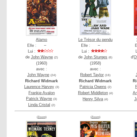
Alamo
Le Trésor du pendu
Elle :
Elle :
E
Lui :
Lui :
de
John Wayne
de
John Sturges
d'
O
(2)
(6)
(1960)
(1958)
avec :
avec :
John Wayne
Robert Taylor
(24)
(16)
Richard Widmark
Richard Widmark
R
Laurence Harvey
Patricia Owens
(3)
(2)
Frankie Avalon
Robert Middleton
An
(4)
Patrick Wayne
Henry Silva
J
(3)
(4)
Linda Cristal
(2)
(Zoom)
(Zoom)