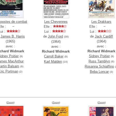
 postes de combat
Les Cheyennes
Les Drakkars
lle :
Elle :
Elle :
Lui :
Lui :
Lui :
e
James B. Harris
de
John Ford
de
Jack Cardiff
(38)
(1965)
(1964)
(1964)
avec :
avec :
avec :
ichard Widmark
Richard Widmark
Richard Widmark
idney Poitier
Sidney Poitier
Carroll Baker
(9)
(9)
(9)
ames MacArthur
Russ Tamblyn
Karl Malden
(6)
(14)
artin Balsam
Rosanna Schiaffino
(9)
Eric Portman
Beba Loncar
(2)
(3)
(Zoom)
(Zoom)
(Zoom)