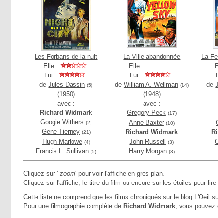
Les Forbans de la nuit
La Ville abandonnée
La Fe
Elle :
Elle :
E
Lui :
Lui :
de
Jules Dassin
de
William A. Wellman
de
(5)
(14)
(1950)
(1948)
avec :
avec :
Richard Widmark
Gregory Peck
(17)
Googie Withers
Anne Baxter
(2)
(10)
Gene Tierney
Richard Widmark
R
(21)
Hugh Marlowe
John Russell
C
(4)
(3)
Francis L. Sullivan
Harry Morgan
(5)
(3)
Cliquez sur '
zoom
' pour voir l'affiche en gros plan.
Cliquez sur l'affiche, le titre du film ou encore sur les étoiles pour lire
Cette liste ne comprend que les films chroniqués sur le blog L'Oeil su
Pour une filmographie complète de
Richard Widmark
, vous pouvez 