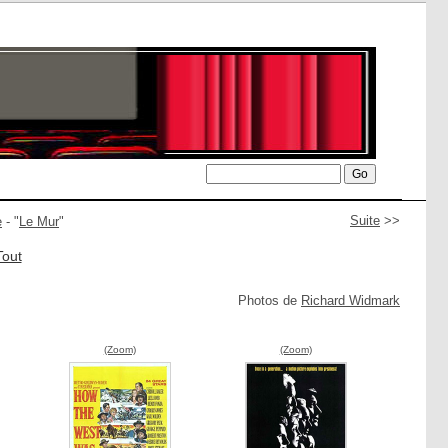
Suite
>>
e
- "
Le Mur
"
Tout
Photos de
Richard Widmark
(Zoom)
(Zoom)