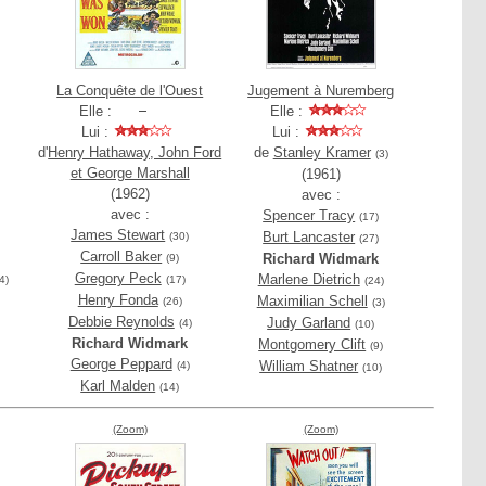
La Conquête de l'Ouest
Jugement à Nuremberg
Elle :
Elle :
Lui :
Lui :
d'
Henry Hathaway, John Ford
de
Stanley Kramer
(3)
et George Marshall
(1961)
(1962)
avec :
avec :
Spencer Tracy
(17)
James Stewart
Burt Lancaster
(30)
(27)
Carroll Baker
Richard Widmark
(9)
Gregory Peck
Marlene Dietrich
(4)
(17)
(24)
Henry Fonda
Maximilian Schell
(26)
(3)
Debbie Reynolds
Judy Garland
(4)
(10)
Richard Widmark
Montgomery Clift
(9)
George Peppard
William Shatner
(4)
(10)
Karl Malden
(14)
(Zoom)
(Zoom)