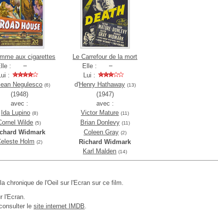
mme aux cigarettes
Le Carrefour de la mort
lle :
Elle :
Lui :
Lui :
Jean Negulesco
d'
Henry Hathaway
(6)
(13)
(1948)
(1947)
avec :
avec :
Ida Lupino
Victor Mature
(8)
(11)
Cornel Wilde
Brian Donlevy
(5)
(11)
ichard Widmark
Coleen Gray
(2)
eleste Holm
Richard Widmark
(2)
Karl Malden
(14)
 la chronique de l'Oeil sur l'Ecran sur ce film.
r l'Ecran.
consulter le
site internet IMDB
.