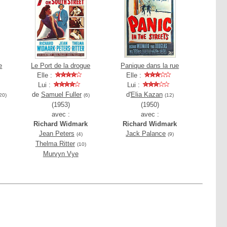
e
Le Port de la drogue
Panique dans la rue
Elle :
Elle :
Lui :
Lui :
de
Samuel Fuller
d'
Elia Kazan
20)
(6)
(12)
(1953)
(1950)
avec :
avec :
Richard Widmark
Richard Widmark
Jean Peters
Jack Palance
(4)
(9)
Thelma Ritter
(10)
Murvyn Vye