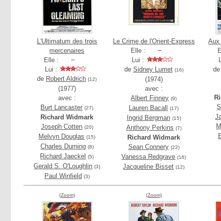
L'Ultimatum des trois
Le Crime de l'Orient-Express
Aux
mercenaires
Elle :
E
Elle :
Lui :
Lui :
de
Sidney Lumet
d
(16)
de
Robert Aldrich
(1974)
(12)
(1977)
avec :
R
avec :
Albert Finney
(9)
S
Burt Lancaster
Lauren Bacall
(27)
(17)
J
Richard Widmark
Ingrid Bergman
(15)
M
Joseph Cotten
Anthony Perkins
(20)
(7)
Melvyn Douglas
Richard Widmark
(15)
Charles Durning
Sean Connery
(8)
(22)
Richard Jaeckel
Vanessa Redgrave
(5)
(16)
Gerald S. O'Loughlin
Jacqueline Bisset
(3)
(12)
Paul Winfield
(3)
(Zoom)
(Zoom)