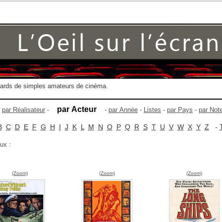
gards de simples amateurs de cinéma.
par Acteur
-
par Réalisateur
-
-
par Année
-
Listes
-
par Pays
-
par Not
B
C
D
E
F
G
H
I
J
K
L
M
N
O
P
Q
R
S
T
U
V
W
X
Y
Z
-
ux :
(Zoom)
(Zoom)
(Zoom)