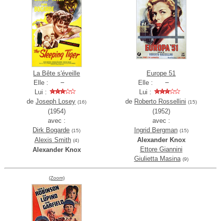
La Bête s'éveille
Europe 51
Elle :
Elle :
Lui :
Lui :
de
Joseph Losey
de
Roberto Rossellini
(16)
(15)
(1954)
(1952)
avec :
avec :
Dirk Bogarde
Ingrid Bergman
(15)
(15)
Alexis Smith
Alexander Knox
(4)
Ettore Giannini
Alexander Knox
Giulietta Masina
(9)
(Zoom)