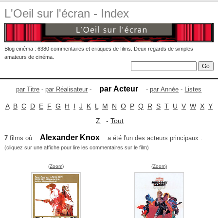
L'Oeil sur l'écran - Index
Blog cinéma : 6380 commentaires et critiques de films. Deux regards de simples
amateurs de cinéma.
par Acteur
par Titre
-
par Réalisateur
-
-
par Année
-
Listes
A
B
C
D
E
F
G
H
I
J
K
L
M
N
O
P
Q
R
S
T
U
V
W
X
Y
Z
-
Tout
Alexander Knox
7
films où
a été l'un des acteurs principaux :
(cliquez sur une affiche pour lire les commentaires sur le film)
(Zoom)
(Zoom)