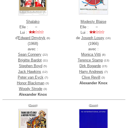
Shalako
Modesty Blaise
Elle :
Elle :
Lui :
Lui :
d'
Edward Dmytryk
de
Joseph Losey
(6)
(16)
(1968)
(1966)
avec :
avec :
Sean Connery
Monica Vitti
(22)
(8)
Brigitte Bardot
Terence Stamp
(11)
(13)
Stephen Boyd
Dirk Bogarde
(5)
(15)
Jack Hawkins
Harry Andrews
(12)
(7)
Peter van Eyck
Clive Revill
(7)
(3)
Honor Blackman
Alexander Knox
(3)
Woody Strode
(3)
Alexander Knox
(Zoom)
(Zoom)