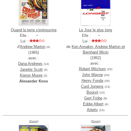
Quand la terre s'entrouvrira
Le Jour le plus long
Elle :
Elle :
Lui :
Lui :
d'
Andrew Marton
de
Ken Annakin, Andrew Marton et
(4)
Bernhard Wicki
(1965)
(1962)
avec :
avec :
Dana Andrews
(14)
Robert Mitchum
Janette Scott
(26)
(3)
John Wayne
Kieron Moore
(24)
(3)
Henry Fonda
Alexander Knox
(26)
Curd Jürgens
(13)
Bourvil
(10)
Gert Fröbe
(9)
Eddie Albert
(4)
Arletty
(14)
(Zoom)
(Zoom)