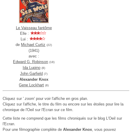
Le Vaisseau fantôme
Elle :
Lui :
de
Michael Curtiz
(22)
(1941)
avec :
Edward G. Robinson
(18)
Ida Lupino
(8)
John Garfield
(7)
Alexander Knox
Gene Lockhart
(8)
Cliquez sur '
zoom
' pour voir l'affiche en gros plan.
Cliquez sur l'affiche, le titre du film ou encore sur les étoiles pour lire la
chronique de l'Oeil sur l'Ecran sur ce film.
Cette liste ne comprend que les films chroniqués sur le blog L'Oeil sur
l'Ecran.
Pour une filmographie complète de
Alexander Knox
, vous pouvez