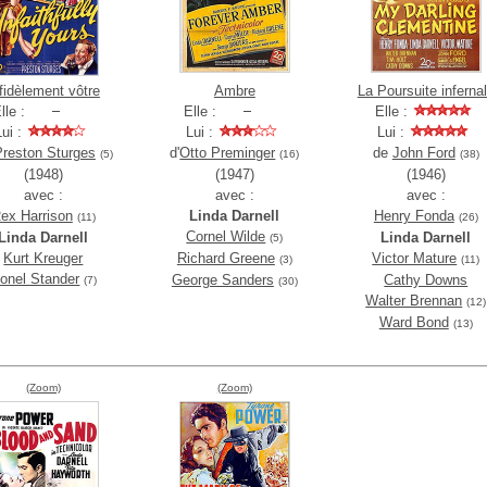
fidèlement vôtre
Ambre
La Poursuite inferna
lle :
Elle :
Elle :
Lui :
Lui :
Lui :
Preston Sturges
d'
Otto Preminger
de
John Ford
(5)
(16)
(38)
(1948)
(1947)
(1946)
avec :
avec :
avec :
ex Harrison
Linda Darnell
Henry Fonda
(11)
(26)
Cornel Wilde
Linda Darnell
Linda Darnell
(5)
Kurt Kreuger
Richard Greene
Victor Mature
(3)
(11)
ionel Stander
George Sanders
Cathy Downs
(7)
(30)
Walter Brennan
(12)
Ward Bond
(13)
(Zoom)
(Zoom)