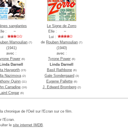
ènes sanglantes
Le Signe de Zorro
lle :
Elle :
Lui :
Lui :
uben Mamoulian
de
Rouben Mamoulian
(7)
(7)
(1941)
(1940)
avec :
avec :
yrone Power
Tyrone Power
(6)
(6)
Linda Darnell
Linda Darnell
ita Hayworth
Basil Rathbone
(15)
(6)
lla Nazimova
Gale Sondergaard
(2)
(3)
thony Quinn
Eugene Pallette
(11)
(6)
hn Carradine
J. Edward Bromberg
(16)
(2)
Laird Cregar
(6)
 la chronique de l'Oeil sur l'Ecran sur ce film.
r l'Ecran.
ulter le
site internet IMDB
.