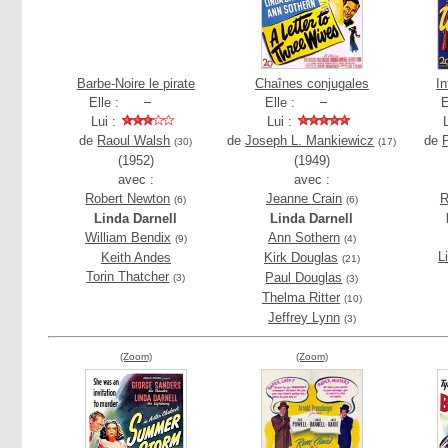
Barbe-Noire le pirate
Chaînes conjugales
In
Elle :
Elle :
E
Lui :
Lui :
de
Raoul Walsh
de
Joseph L. Mankiewicz
de
(30)
(17)
(1952)
(1949)
avec :
avec :
Robert Newton
Jeanne Crain
R
(6)
(6)
Linda Darnell
Linda Darnell
William Bendix
Ann Sothern
(9)
(4)
L
Keith Andes
Kirk Douglas
(21)
Torin Thatcher
Paul Douglas
(3)
(3)
Thelma Ritter
(10)
Jeffrey Lynn
(3)
(Zoom)
(Zoom)