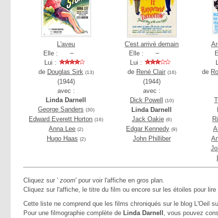
L'aveu
C'est arrivé demain
Ar
Elle :
Elle :
E
Lui :
Lui :
de
Douglas Sirk
de
René Clair
de
Ro
(13)
(16)
(1944)
(1944)
avec :
avec :
Linda Darnell
Dick Powell
T
(10)
George Sanders
Linda Darnell
(30)
Edward Everett Horton
Jack Oakie
R
(16)
(6)
Anna Lee
Edgar Kennedy
A
(2)
(9)
Hugo Haas
John Philliber
An
(2)
Jo
Cliquez sur '
zoom
' pour voir l'affiche en gros plan.
Cliquez sur l'affiche, le titre du film ou encore sur les étoiles pour lire
Cette liste ne comprend que les films chroniqués sur le blog L'Oeil su
Pour une filmographie complète de
Linda Darnell
, vous pouvez cons