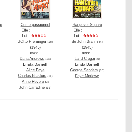
le
Crime passionnel
Hangover Square
Elle :
Elle :
Lui :
Lui :
d'
Otto Preminger
de
John Brahm
(16)
(4)
(1945)
(1945)
avec :
avec :
Dana Andrews
Laird Cregar
(14)
(6)
Linda Darnell
Linda Darnell
Alice Faye
George Sanders
(30)
Charles Bickford
Faye Marlowe
(11)
Anne Revere
(3)
John Carradine
(16)