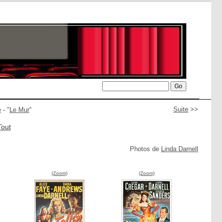
Suite
>>
e
- "
Le Mur
"
Tout
Photos de
Linda Darnell
(Zoom)
(Zoom)