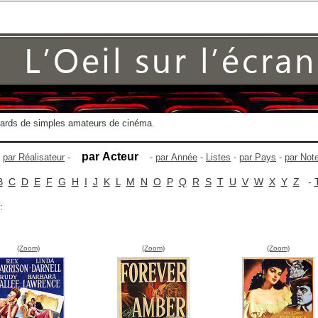
gards de simples amateurs de cinéma.
par Acteur
-
par Réalisateur
-
-
par Année
-
Listes
-
par Pays
-
par Not
B
C
D
E
F
G
H
I
J
K
L
M
N
O
P
Q
R
S
T
U
V
W
X
Y
Z
-
:
(Zoom)
(Zoom)
(Zoom)