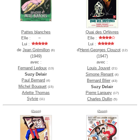
Pattes blanches
Quai des Orfèvres
Elle :
Elle :
Lui :
Lui :
de
Jean Grémillon
d'
Henri-Georges Clouzot
(6)
(12)
(1949)
(1947)
avec :
avec :
Fernand Ledoux
Louis Jouvet
(13)
(21)
Suzy Delair
Simone Renant
(4)
Paul Bernard
Bernard Blier
(4)
(43)
Michel Bouquet
Suzy Delair
(15)
Arlette Thomas
Pierre Larquey
(17)
Sylvie
Charles Dullin
(11)
(5)
(Zoom)
(Zoom)