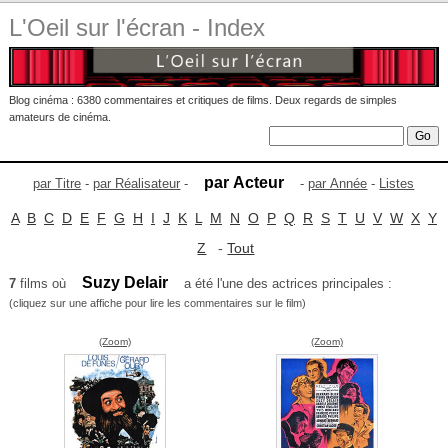
L'Oeil sur l'écran - Index
Blog cinéma : 6380 commentaires et critiques de films. Deux regards de simples
amateurs de cinéma.
par Acteur
par Titre
-
par Réalisateur
-
-
par Année
-
Listes
A
B
C
D
E
F
G
H
I
J
K
L
M
N
O
P
Q
R
S
T
U
V
W
X
Y
Z
-
Tout
Suzy Delair
7
films où
a été l'une des actrices principales :
(cliquez sur une affiche pour lire les commentaires sur le film)
(Zoom)
(Zoom)