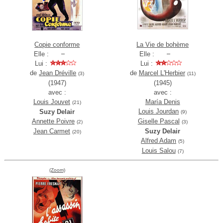
Copie conforme
La Vie de bohème
Elle :
Elle :
Lui :
Lui :
de
Jean Dréville
de
Marcel L'Herbier
(3)
(11)
(1947)
(1945)
avec :
avec :
Louis Jouvet
María Denis
(21)
Louis Jourdan
Suzy Delair
(9)
Annette Poivre
Giselle Pascal
(2)
(3)
Jean Carmet
Suzy Delair
(20)
Alfred Adam
(5)
Louis Salou
(7)
(Zoom)