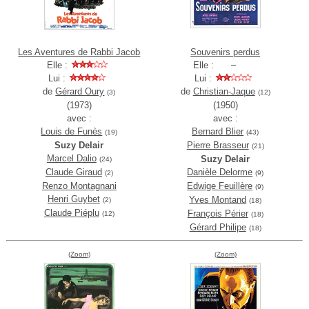
Les Aventures de Rabbi Jacob
Souvenirs perdus
Elle :
Elle :
Lui :
Lui :
de
Gérard Oury
de
Christian-Jaque
(3)
(12)
(1973)
(1950)
avec :
avec :
Louis de Funès
Bernard Blier
(19)
(43)
Suzy Delair
Pierre Brasseur
(21)
Marcel Dalio
Suzy Delair
(24)
Claude Giraud
Danièle Delorme
(2)
(9)
Renzo Montagnani
Edwige Feuillère
(9)
Henri Guybet
Yves Montand
(2)
(18)
Claude Piéplu
François Périer
(12)
(18)
Gérard Philipe
(18)
(Zoom)
(Zoom)