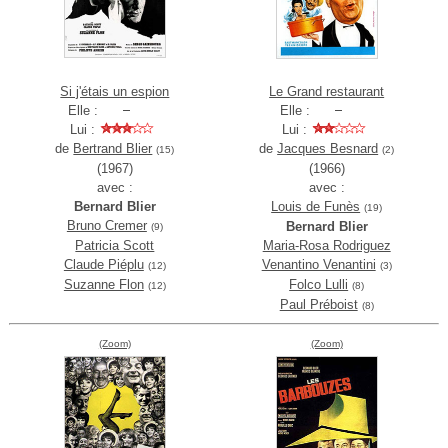
Si j'étais un espion
Le Grand restaurant
Elle :
Elle :
Lui :
Lui :
de
Bertrand Blier
de
Jacques Besnard
(15)
(2)
(1967)
(1966)
avec :
avec :
Bernard Blier
Louis de Funès
(19)
Bruno Cremer
Bernard Blier
(9)
Patricia Scott
Maria-Rosa Rodriguez
Claude Piéplu
Venantino Venantini
(12)
(3)
Suzanne Flon
Folco Lulli
(12)
(8)
Paul Préboist
(8)
(Zoom)
(Zoom)