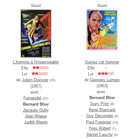
(Zoom)
(Zoom)
L'homme à l'imperméable
Suivez cet homme
Elle :
Elle :
Lui :
Lui :
de
Julien Duvivier
de
Georges Lampin
(25)
(1953)
(1957)
avec :
avec :
Bernard Blier
Fernandel
(22)
Suzy Prim
Bernard Blier
(8)
René Blancard
Jacques Duby
Guy Decomble
Jean Rigaux
(4)
Judith Magre
Paul Frankeur
(14)
Yves Robert
(7)
Daniel Cauchy
(6)