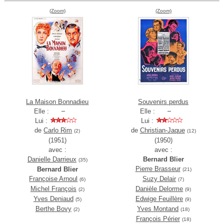
(Zoom)
(Zoom)
La Maison Bonnadieu
Souvenirs perdus
Elle :
Elle :
Lui :
Lui :
de
Carlo Rim
de
Christian-Jaque
(2)
(12)
(1951)
(1950)
avec :
avec :
Danielle Darrieux
Bernard Blier
(35)
Pierre Brasseur
Bernard Blier
(21)
Françoise Arnoul
Suzy Delair
(6)
(7)
Michel François
Danièle Delorme
(2)
(9)
Yves Deniaud
Edwige Feuillère
(5)
(9)
Berthe Bovy
Yves Montand
(2)
(18)
François Périer
(18)