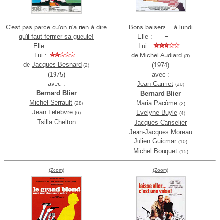
C'est pas parce qu'on n'a rien à dire
Bons baisers... à lundi
qu'il faut fermer sa gueule!
Elle :
Elle :
Lui :
Lui :
de
Michel Audiard
(5)
de
Jacques Besnard
(1974)
(2)
(1975)
avec :
avec :
Jean Carmet
(20)
Bernard Blier
Bernard Blier
Michel Serrault
Maria Pacôme
(28)
(2)
Jean Lefebvre
Evelyne Buyle
(6)
(4)
Tsilla Chelton
Jacques Canselier
Jean-Jacques Moreau
Julien Guiomar
(10)
Michel Bouquet
(15)
(Zoom)
(Zoom)