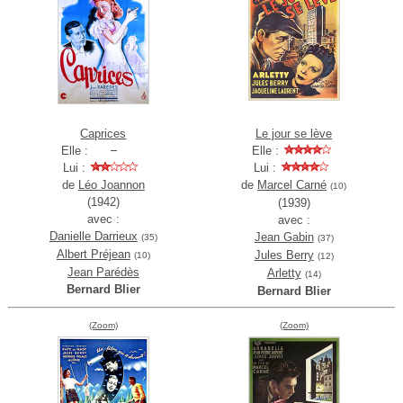
Caprices
Le jour se lève
Elle :
Elle :
Lui :
Lui :
de
Léo Joannon
de
Marcel Carné
(10)
(1942)
(1939)
avec :
avec :
Danielle Darrieux
Jean Gabin
(35)
(37)
Albert Préjean
Jules Berry
(10)
(12)
Jean Parédès
Arletty
(14)
Bernard Blier
Bernard Blier
(Zoom)
(Zoom)