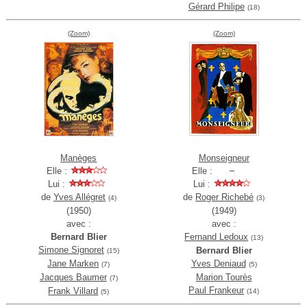
Gérard Philipe
(18)
(Zoom)
(Zoom)
Manèges
Monseigneur
Elle :
Elle :
Lui :
Lui :
de
Yves Allégret
de
Roger Richebé
(4)
(3)
(1950)
(1949)
avec :
avec :
Bernard Blier
Fernand Ledoux
(13)
Simone Signoret
Bernard Blier
(15)
Jane Marken
Yves Deniaud
(7)
(5)
Jacques Baumer
Marion Tourès
(7)
Paul Frankeur
Frank Villard
(14)
(5)