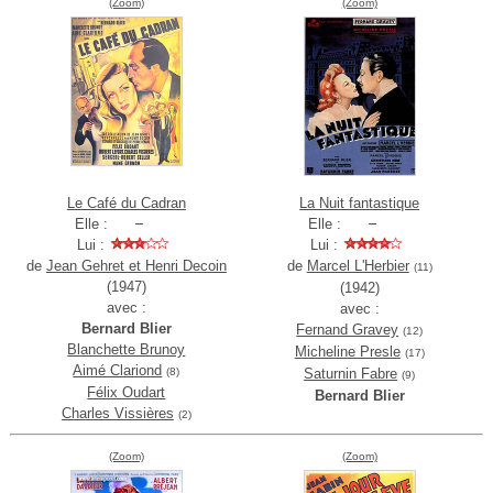
(Zoom)
(Zoom)
Le Café du Cadran
La Nuit fantastique
Elle :
Elle :
Lui :
Lui :
de
Jean Gehret et Henri Decoin
de
Marcel L'Herbier
(11)
(1947)
(1942)
avec :
avec :
Bernard Blier
Fernand Gravey
(12)
Blanchette Brunoy
Micheline Presle
(17)
Aimé Clariond
(8)
Saturnin Fabre
(9)
Félix Oudart
Bernard Blier
Charles Vissières
(2)
(Zoom)
(Zoom)