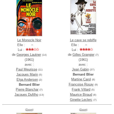
Le Monocle Noir
Le cave se rebiffe
Elle :
Elle :
Lui :
Lui :
de
Georges Lautner
de
Gilles Grangier
(14)
(7)
(1961)
(1961)
avec :
avec :
Paul Meurisse
Jean Gabin
(11)
(37)
Jacques Marin
Bernard Blier
(5)
Martine Carol
Elga Andersen
(8)
(2)
Françoise Rosay
Bernard Blier
(9)
Pierre Blanchar
Frank Villard
(7)
(5)
Jacques Dufilho
Maurice Biraud
(13)
(8)
Ginette Leclerc
(7)
(Zoom)
(Zoom)