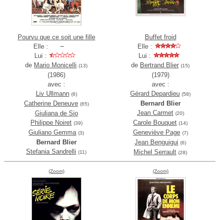
Pourvu que ce soit une fille
Buffet froid
Elle :
Elle :
Lui :
Lui :
de
Mario Monicelli
de
Bertrand Blier
(13)
(15)
(1986)
(1979)
avec :
avec :
Liv Ullmann
Gérard Depardieu
(6)
(58)
Catherine Deneuve
Bernard Blier
(65)
Jean Carmet
Giuliana de Sio
(20)
Philippe Noiret
Carole Bouquet
(39)
(14)
Giuliano Gemma
Geneviève Page
(3)
(7)
Bernard Blier
Jean Benguigui
(6)
Stefania Sandrelli
Michel Serrault
(11)
(28)
(Zoom)
(Zoom)