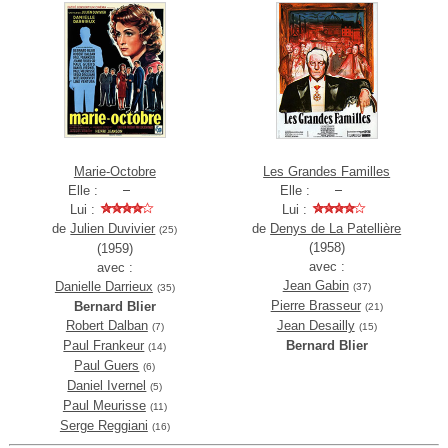
Marie-Octobre
Les Grandes Familles
Elle :
Elle :
Lui :
Lui :
de
Julien Duvivier
de
Denys de La Patellière
(25)
(1958)
(1959)
avec :
avec :
Jean Gabin
Danielle Darrieux
(37)
(35)
Pierre Brasseur
Bernard Blier
(21)
Robert Dalban
Jean Desailly
(7)
(15)
Paul Frankeur
Bernard Blier
(14)
Paul Guers
(6)
Daniel Ivernel
(5)
Paul Meurisse
(11)
Serge Reggiani
(16)