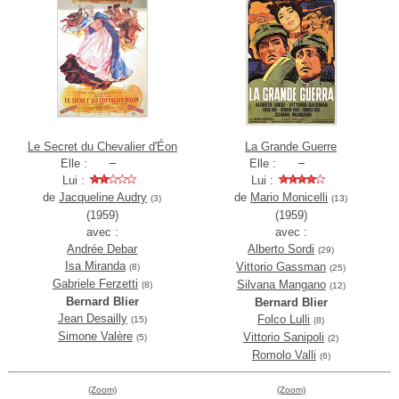
Le Secret du Chevalier d'Éon
La Grande Guerre
Elle :
Elle :
Lui :
Lui :
de
Jacqueline Audry
de
Mario Monicelli
(3)
(13)
(1959)
(1959)
avec :
avec :
Andrée Debar
Alberto Sordi
(29)
Isa Miranda
Vittorio Gassman
(8)
(25)
Gabriele Ferzetti
Silvana Mangano
(8)
(12)
Bernard Blier
Bernard Blier
Jean Desailly
Folco Lulli
(15)
(8)
Simone Valère
Vittorio Sanipoli
(5)
(2)
Romolo Valli
(6)
(Zoom)
(Zoom)