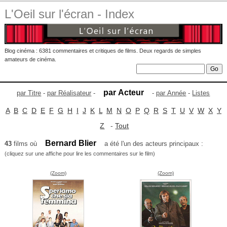
L'Oeil sur l'écran - Index
Blog cinéma : 6381 commentaires et critiques de films. Deux regards de simples
amateurs de cinéma.
par Acteur
par Titre
-
par Réalisateur
-
-
par Année
-
Listes
A
B
C
D
E
F
G
H
I
J
K
L
M
N
O
P
Q
R
S
T
U
V
W
X
Y
Z
-
Tout
Bernard Blier
43
films où
a été l'un des acteurs principaux :
(cliquez sur une affiche pour lire les commentaires sur le film)
(Zoom)
(Zoom)