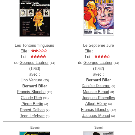
Les Tontons flingueurs
Le Septième Juré
Elle :
Elle :
Lui :
Lui :
de
Georges Lautner
de
Georges Lautner
(14)
(14)
(1963)
(1962)
avec :
avec :
Lino Ventura
Bernard Blier
(25)
Danièle Delorme
Bernard Blier
(9)
Francis Blanche
Maurice Biraud
(12)
(8)
Claude Rich
Jacques Riberolles
(30)
Albert Rémy
Pierre Bertin
(4)
(4)
Francis Blanche
Robert Dalban
(12)
(7)
Jacques Monod
Jean Lefebvre
(4)
(6)
(Zoom)
(Zoom)