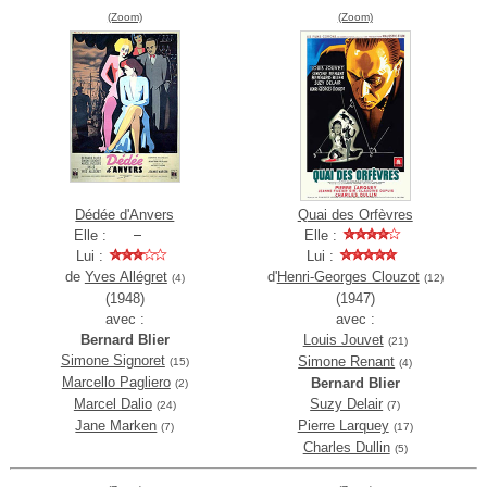
(Zoom)
(Zoom)
Dédée d'Anvers
Quai des Orfèvres
Elle :
Elle :
Lui :
Lui :
de
Yves Allégret
d'
Henri-Georges Clouzot
(4)
(12)
(1948)
(1947)
avec :
avec :
Bernard Blier
Louis Jouvet
(21)
Simone Signoret
Simone Renant
(15)
(4)
Marcello Pagliero
Bernard Blier
(2)
Marcel Dalio
Suzy Delair
(24)
(7)
Jane Marken
Pierre Larquey
(7)
(17)
Charles Dullin
(5)