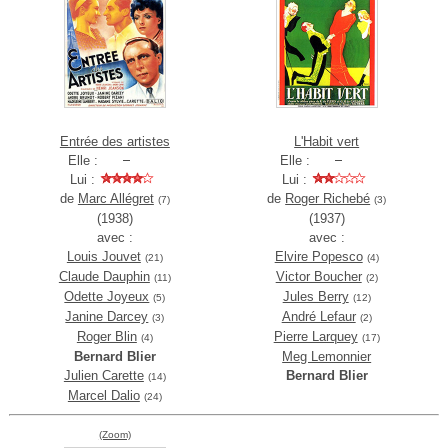
Entrée des artistes
L'Habit vert
Elle :
Elle :
Lui :
Lui :
de
Marc Allégret
de
Roger Richebé
(7)
(3)
(1938)
(1937)
avec :
avec :
Louis Jouvet
Elvire Popesco
(21)
(4)
Claude Dauphin
Victor Boucher
(11)
(2)
Odette Joyeux
Jules Berry
(5)
(12)
Janine Darcey
André Lefaur
(3)
(2)
Roger Blin
Pierre Larquey
(4)
(17)
Bernard Blier
Meg Lemonnier
Julien Carette
Bernard Blier
(14)
Marcel Dalio
(24)
(Zoom)