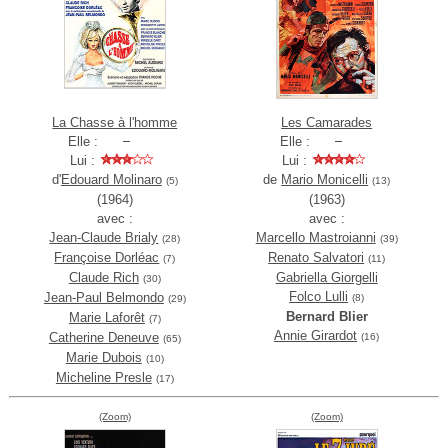
La Chasse à l'homme
Les Camarades
Elle :
Elle :
Lui :
Lui :
d'
Edouard Molinaro
de
Mario Monicelli
(5)
(13)
(1964)
(1963)
avec :
avec :
Jean-Claude Brialy
Marcello Mastroianni
(28)
(39)
Françoise Dorléac
Renato Salvatori
(7)
(11)
Claude Rich
Gabriella Giorgelli
(30)
Folco Lulli
Jean-Paul Belmondo
(8)
(29)
Bernard Blier
Marie Laforêt
(7)
Annie Girardot
Catherine Deneuve
(16)
(65)
Marie Dubois
(10)
Micheline Presle
(17)
(Zoom)
(Zoom)