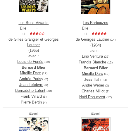
Les Bons Vivants
Les Barbouzes
Elle :
Elle :
Lui :
Lui :
de
Gilles Grangier et Georges
de
Georges Lautner
(14)
Lautner
(1964)
(1965)
avec :
avec :
Lino Ventura
(25)
Louis de Funès
Francis Blanche
(19)
(12)
Bernard Blier
Bernard Blier
Mireille Darc
Mireille Darc
(12)
(12)
Andréa Parisy
Jess Hahn
(2)
(3)
Jean Lefebvre
André Weber
(6)
(3)
Bernadette Lafont
Charles Millot
(20)
(3)
Frank Villard
Noël Roquevert
(5)
(17)
Pierre Bertin
(4)
(Zoom)
(Zoom)