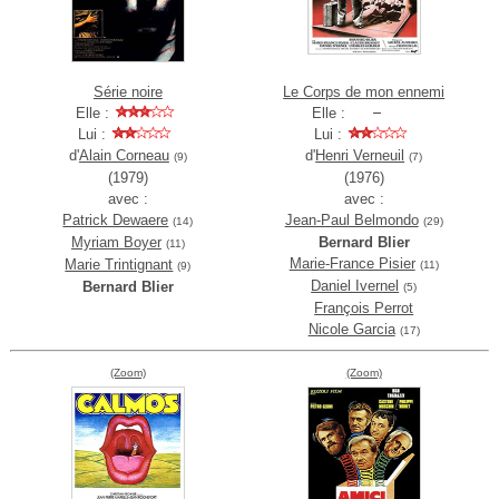
Série noire
Le Corps de mon ennemi
Elle :
Elle :
Lui :
Lui :
d'
Alain Corneau
d'
Henri Verneuil
(9)
(7)
(1979)
(1976)
avec :
avec :
Patrick Dewaere
Jean-Paul Belmondo
(14)
(29)
Myriam Boyer
Bernard Blier
(11)
Marie-France Pisier
Marie Trintignant
(11)
(9)
Daniel Ivernel
Bernard Blier
(5)
François Perrot
Nicole Garcia
(17)
(Zoom)
(Zoom)