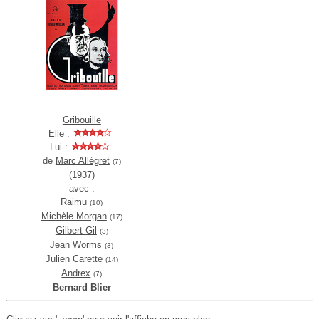
Gribouille
Elle :
Lui :
de
Marc Allégret
(7)
(1937)
avec :
Raimu
(10)
Michèle Morgan
(17)
Gilbert Gil
(3)
Jean Worms
(3)
Julien Carette
(14)
Andrex
(7)
Bernard Blier