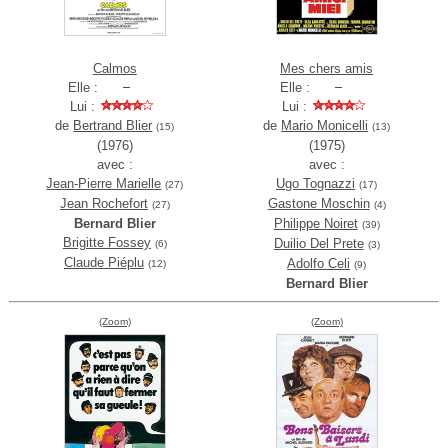
Calmos
Mes chers amis
Elle :
Elle :
Lui :
Lui :
de
Bertrand Blier
de
Mario Monicelli
(15)
(13)
(1976)
(1975)
avec :
avec :
Jean-Pierre Marielle
Ugo Tognazzi
(27)
(17)
Jean Rochefort
Gastone Moschin
(27)
(4)
Bernard Blier
Philippe Noiret
(39)
Brigitte Fossey
Duilio Del Prete
(6)
(3)
Claude Piéplu
Adolfo Celi
(12)
(9)
Bernard Blier
(Zoom)
(Zoom)