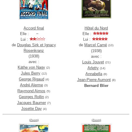
Accord final
Hôtel du Nord
Elle :
Elle :
Lui :
Lui :
de
Douglas Sirk et Ignacy
de
Marcel Carné
(10)
Rosenkranz
(1938)
(1938)
avec :
avec :
Louis Jouvet
(21)
Käthe von Nagy
Arletty
(2)
(14)
Jules Berry
Annabella
(12)
(8)
George Rigaud
Jean-Pierre Aumont
(4)
(8)
André Alerme
Bernard Blier
(3)
Raymond Aimos
(5)
Georges Rollin
(2)
Jacques Baumer
(7)
Josette Day
(4)
(Zoom)
(Zoom)