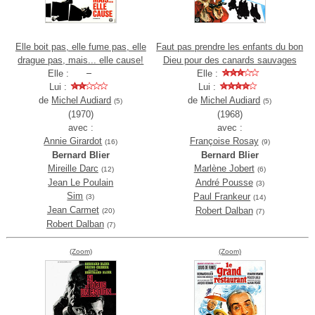
Elle boit pas, elle fume pas, elle
Faut pas prendre les enfants du bon
drague pas, mais... elle cause!
Dieu pour des canards sauvages
Elle :
Elle :
Lui :
Lui :
de
Michel Audiard
de
Michel Audiard
(5)
(5)
(1970)
(1968)
avec :
avec :
Annie Girardot
Françoise Rosay
(16)
(9)
Bernard Blier
Bernard Blier
Mireille Darc
Marlène Jobert
(12)
(6)
Jean Le Poulain
André Pousse
(3)
Sim
Paul Frankeur
(3)
(14)
Jean Carmet
Robert Dalban
(20)
(7)
Robert Dalban
(7)
(Zoom)
(Zoom)