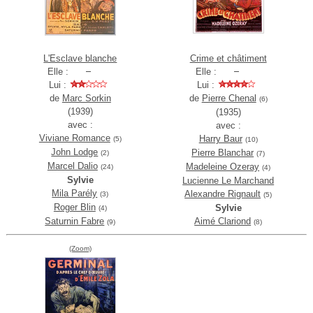
L'Esclave blanche
Crime et châtiment
Elle :
Elle :
Lui :
Lui :
de
Marc Sorkin
de
Pierre Chenal
(6)
(1939)
(1935)
avec :
avec :
Viviane Romance
Harry Baur
(5)
(10)
John Lodge
Pierre Blanchar
(2)
(7)
Marcel Dalio
Madeleine Ozeray
(24)
(4)
Sylvie
Lucienne Le Marchand
Mila Parély
Alexandre Rignault
(3)
(5)
Roger Blin
Sylvie
(4)
Saturnin Fabre
Aimé Clariond
(9)
(8)
(Zoom)