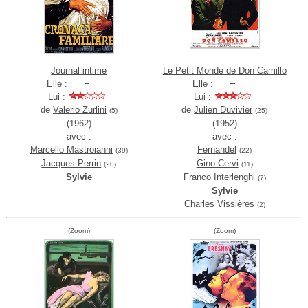
Journal intime
Le Petit Monde de Don Camillo
Elle :
Elle :
Lui :
Lui :
de
Valerio Zurlini
de
Julien Duvivier
(5)
(25)
(1962)
(1952)
avec :
avec :
Marcello Mastroianni
Fernandel
(39)
(22)
Jacques Perrin
Gino Cervi
(20)
(11)
Sylvie
Franco Interlenghi
(7)
Sylvie
Charles Vissières
(2)
(Zoom)
(Zoom)