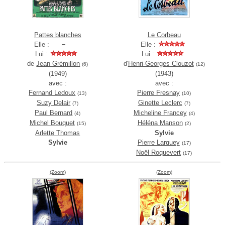
Pattes blanches
Le Corbeau
Elle :
Elle :
Lui :
Lui :
de
Jean Grémillon
d'
Henri-Georges Clouzot
(6)
(12)
(1949)
(1943)
avec :
avec :
Fernand Ledoux
Pierre Fresnay
(13)
(10)
Suzy Delair
Ginette Leclerc
(7)
(7)
Paul Bernard
Micheline Francey
(4)
(4)
Michel Bouquet
Héléna Manson
(15)
(2)
Arlette Thomas
Sylvie
Sylvie
Pierre Larquey
(17)
Noël Roquevert
(17)
(Zoom)
(Zoom)