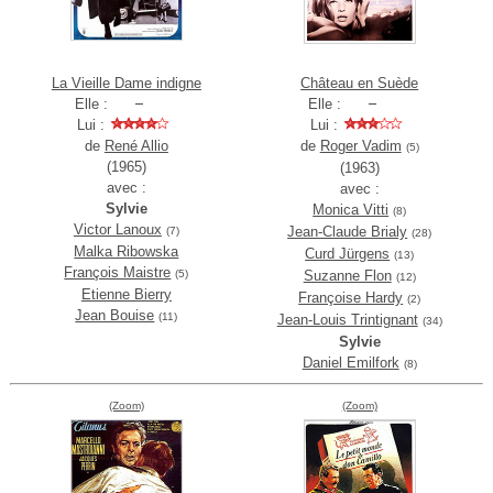
La Vieille Dame indigne
Château en Suède
Elle :
Elle :
Lui :
Lui :
de
René Allio
de
Roger Vadim
(5)
(1965)
(1963)
avec :
avec :
Sylvie
Monica Vitti
(8)
Victor Lanoux
Jean-Claude Brialy
(7)
(28)
Malka Ribowska
Curd Jürgens
(13)
François Maistre
(5)
Suzanne Flon
(12)
Etienne Bierry
Françoise Hardy
(2)
Jean Bouise
(11)
Jean-Louis Trintignant
(34)
Sylvie
Daniel Emilfork
(8)
(Zoom)
(Zoom)