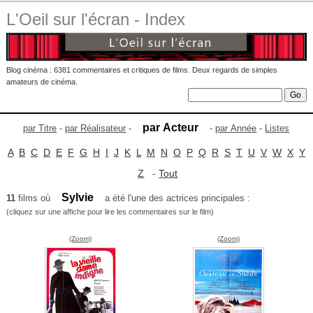
L'Oeil sur l'écran - Index
Blog cinéma : 6381 commentaires et critiques de films. Deux regards de simples
amateurs de cinéma.
par Acteur
par Titre
-
par Réalisateur
-
-
par Année
-
Listes
A
B
C
D
E
F
G
H
I
J
K
L
M
N
O
P
Q
R
S
T
U
V
W
X
Y
Z
-
Tout
Sylvie
11
films où
a été l'une des actrices principales :
(cliquez sur une affiche pour lire les commentaires sur le film)
(Zoom)
(Zoom)