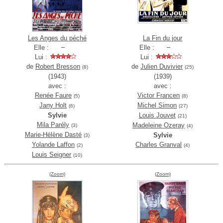
Les Anges du péché
La Fin du jour
Elle :
Elle :
Lui :
Lui :
de
Robert Bresson
de
Julien Duvivier
(8)
(25)
(1943)
(1939)
avec :
avec :
Renée Faure
Victor Francen
(5)
(8)
Jany Holt
Michel Simon
(6)
(27)
Sylvie
Louis Jouvet
(21)
Mila Parély
Madeleine Ozeray
(3)
(4)
Marie-Hélène Dasté
Sylvie
(3)
Yolande Laffon
Charles Granval
(2)
(4)
Louis Seigner
(10)
(Zoom)
(Zoom)