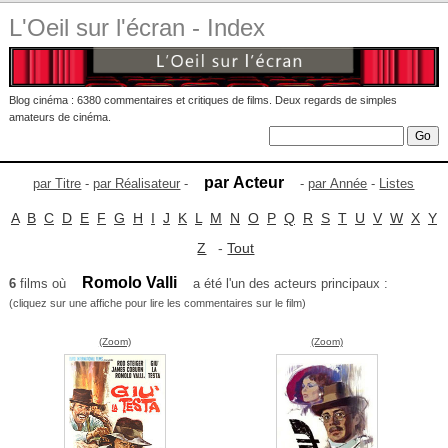
L'Oeil sur l'écran - Index
Blog cinéma : 6380 commentaires et critiques de films. Deux regards de simples
amateurs de cinéma.
par Acteur
par Titre
-
par Réalisateur
-
-
par Année
-
Listes
A
B
C
D
E
F
G
H
I
J
K
L
M
N
O
P
Q
R
S
T
U
V
W
X
Y
Z
-
Tout
Romolo Valli
6
films où
a été l'un des acteurs principaux :
(cliquez sur une affiche pour lire les commentaires sur le film)
(Zoom)
(Zoom)