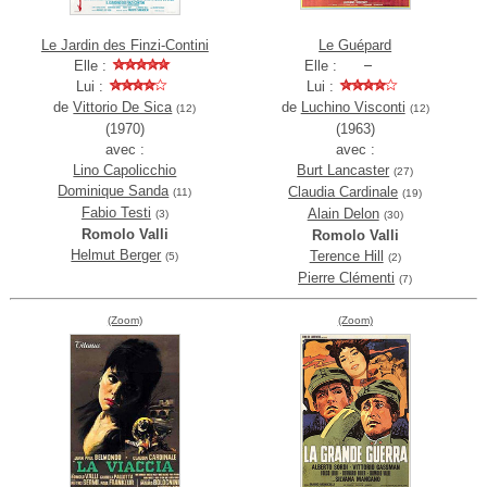
Le Jardin des Finzi-Contini
Le Guépard
Elle :
Elle :
Lui :
Lui :
de
Vittorio De Sica
de
Luchino Visconti
(12)
(12)
(1970)
(1963)
avec :
avec :
Lino Capolicchio
Burt Lancaster
(27)
Dominique Sanda
Claudia Cardinale
(11)
(19)
Fabio Testi
Alain Delon
(3)
(30)
Romolo Valli
Romolo Valli
Helmut Berger
Terence Hill
(5)
(2)
Pierre Clémenti
(7)
(Zoom)
(Zoom)