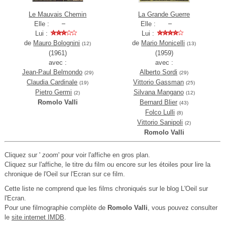
Le Mauvais Chemin
La Grande Guerre
Elle :
Elle :
Lui :
Lui :
de
Mauro Bolognini
de
Mario Monicelli
(12)
(13)
(1961)
(1959)
avec :
avec :
Jean-Paul Belmondo
Alberto Sordi
(29)
(29)
Claudia Cardinale
Vittorio Gassman
(19)
(25)
Pietro Germi
Silvana Mangano
(2)
(12)
Romolo Valli
Bernard Blier
(43)
Folco Lulli
(8)
Vittorio Sanipoli
(2)
Romolo Valli
Cliquez sur '
zoom
' pour voir l'affiche en gros plan.
Cliquez sur l'affiche, le titre du film ou encore sur les étoiles pour lire la
chronique de l'Oeil sur l'Ecran sur ce film.
Cette liste ne comprend que les films chroniqués sur le blog L'Oeil sur
l'Ecran.
Pour une filmographie complète de
Romolo Valli
, vous pouvez consulter
le
site internet IMDB
.