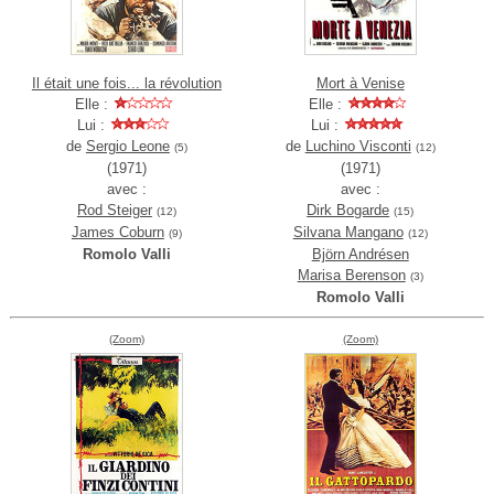
Il était une fois... la révolution
Mort à Venise
Elle :
Elle :
Lui :
Lui :
de
Sergio Leone
de
Luchino Visconti
(5)
(12)
(1971)
(1971)
avec :
avec :
Rod Steiger
Dirk Bogarde
(12)
(15)
James Coburn
Silvana Mangano
(9)
(12)
Romolo Valli
Björn Andrésen
Marisa Berenson
(3)
Romolo Valli
(Zoom)
(Zoom)