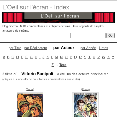
L'Oeil sur l'écran - Index
Blog cinéma : 6381 commentaires et critiques de films. Deux regards de simples
amateurs de cinéma.
par Acteur
par Titre
-
par Réalisateur
-
-
par Année
-
Listes
A
B
C
D
E
F
G
H
I
J
K
L
M
N
O
P
Q
R
S
T
U
V
W
X
Y
Z
-
Tout
Vittorio Sanipoli
2
films où
a été l'un des acteurs principaux :
(cliquez sur une affiche pour lire les commentaires sur le film)
(Zoom)
(Zoom)