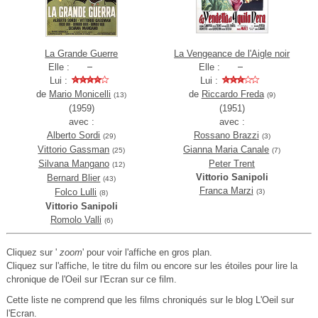
La Grande Guerre
La Vengeance de l'Aigle noir
Elle :
Elle :
Lui :
Lui :
de
Mario Monicelli
de
Riccardo Freda
(13)
(9)
(1959)
(1951)
avec :
avec :
Alberto Sordi
Rossano Brazzi
(29)
(3)
Vittorio Gassman
Gianna Maria Canale
(25)
(7)
Silvana Mangano
Peter Trent
(12)
Vittorio Sanipoli
Bernard Blier
(43)
Franca Marzi
Folco Lulli
(3)
(8)
Vittorio Sanipoli
Romolo Valli
(6)
Cliquez sur '
zoom
' pour voir l'affiche en gros plan.
Cliquez sur l'affiche, le titre du film ou encore sur les étoiles pour lire la
chronique de l'Oeil sur l'Ecran sur ce film.
Cette liste ne comprend que les films chroniqués sur le blog L'Oeil sur
l'Ecran.