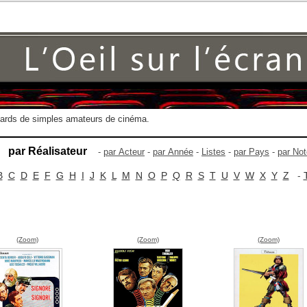
gards de simples amateurs de cinéma.
par Réalisateur
-
par Acteur
-
par Année
-
Listes
-
par Pays
-
par Not
B
C
D
E
F
G
H
I
J
K
L
M
N
O
P
Q
R
S
T
U
V
W
X
Y
Z
-
(Zoom)
(Zoom)
(Zoom)