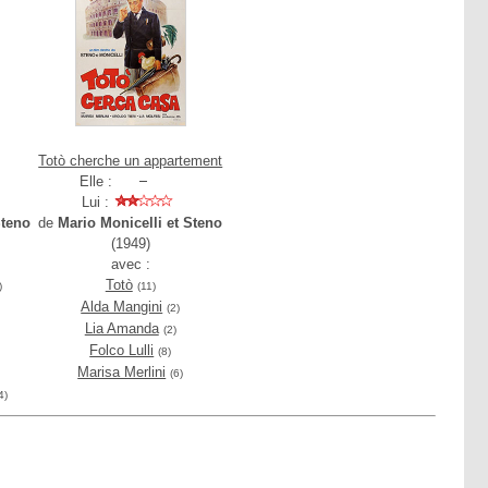
Totò cherche un appartement
Elle :
Lui :
Steno
de
Mario Monicelli et Steno
(1949)
avec :
Totò
)
(11)
Alda Mangini
(2)
Lia Amanda
(2)
Folco Lulli
(8)
Marisa Merlini
(6)
4)