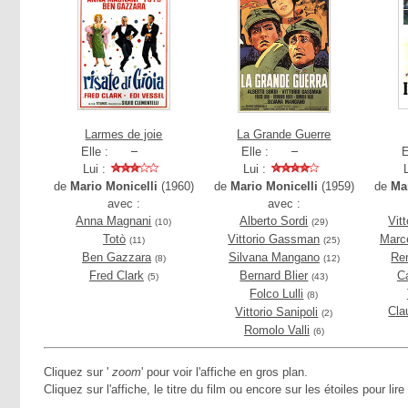
Larmes de joie
La Grande Guerre
Elle :
Elle :
E
Lui :
Lui :
de
Mario Monicelli
(1960)
de
Mario Monicelli
(1959)
de
Ma
avec :
avec :
Anna Magnani
Alberto Sordi
Vit
(10)
(29)
Totò
Vittorio Gassman
Marce
(11)
(25)
Ben Gazzara
Silvana Mangano
Ren
(8)
(12)
Fred Clark
Bernard Blier
C
(5)
(43)
Folco Lulli
(8)
Cla
Vittorio Sanipoli
(2)
Romolo Valli
(6)
Cliquez sur '
zoom
' pour voir l'affiche en gros plan.
Cliquez sur l'affiche, le titre du film ou encore sur les étoiles pour lire