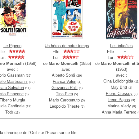
Le Pigeon
Un héros de notre temps
Les infidèles
lle :
Elle :
Elle :
Lui :
Lui :
Lui :
rio Monicelli
(1958)
de
Mario Monicelli
(1955)
de
Mario Monicelli et 
avec :
avec :
(1953)
torio Gassman
Alberto Sordi
avec :
(25)
(29)
Gina Lollobrigida
llo Mastroianni
Franca Valeri
(11
(39)
(4)
May Britt
ato Salvatori
Giovanna Ralli
(2)
(11)
(6)
Pierre Cressoy
arlo Pisacane
Tina Pica
(2)
(3)
(5)
Irene Papas
Tiberio Murgia
Mario Carotenuto
(3)
(5)
udia Cardinale
Marina Vlady
Leopoldo Trieste
(19)
(8)
(5)
Totò
Anna Maria Ferrero
(11)
(
 la chronique de l'Oeil sur l'Ecran sur ce film.