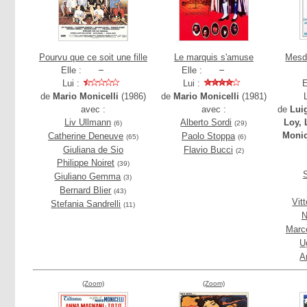
Pourvu que ce soit une fille
Le marquis s'amuse
Mesd
Elle :
Elle :
Lui :
Lui :
E
de
Mario Monicelli
(1986)
de
Mario Monicelli
(1981)
avec :
avec :
de
Lui
Liv Ullmann
Alberto Sordi
Loy, 
(6)
(29)
Monic
Catherine Deneuve
Paolo Stoppa
(65)
(6)
Giuliana de Sio
Flavio Bucci
(2)
Philippe Noiret
(39)
Giuliano Gemma
(3)
Bernard Blier
(43)
Vit
Stefania Sandrelli
(11)
N
Marce
U
A
(Zoom)
(Zoom)