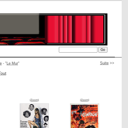
Suite
>>
e
- "
Le Mur
"
Tout
(Zoom)
(Zoom)