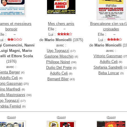
ames et messieurs
Mes chers amis
Brancaleone s'en va-t
bonsoir
Elle :
croisades
lle :
Lui :
Elle :
Lui :
de
Mario Monicelli
(1975)
Lui :
gi Comencini, Nanni
avec :
de
Mario Monicelli
(1
Luigi Magni, Mario
Ugo Tognazzi
avec :
(17)
elli et Ettore Scola
Vittorio Gassman
Gastone Moschin
(2
(4)
(1976)
Adolfo Celi
Philippe Noiret
(9)
(39)
avec :
Stefania Sandrelli
Duilio Del Prete
(1
(3)
Senta Berger
(4)
Beba Loncar
Adolfo Celi
(3)
(9)
Adolfo Celi
(9)
Bernard Blier
(43)
torio Gassman
(25)
ino Manfredi
(8)
llo Mastroianni
(39)
go Tognazzi
(17)
ndréa Ferréol
(9)
(Zoom)
(Zoom)
(Zoom)