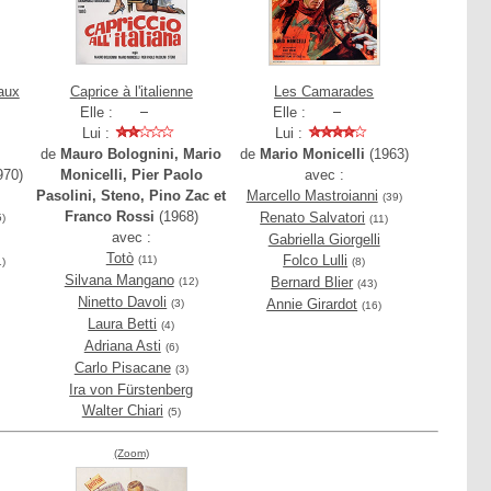
'aux
Caprice à l'italienne
Les Camarades
Elle :
Elle :
Lui :
Lui :
de
Mauro Bolognini, Mario
de
Mario Monicelli
(1963)
970)
Monicelli, Pier Paolo
avec :
Pasolini, Steno, Pino Zac et
Marcello Mastroianni
(39)
Franco Rossi
(1968)
Renato Salvatori
5)
(11)
avec :
Gabriella Giorgelli
Totò
Folco Lulli
(11)
1)
(8)
Silvana Mangano
Bernard Blier
(12)
(43)
Ninetto Davoli
Annie Girardot
(3)
(16)
Laura Betti
(4)
Adriana Asti
(6)
Carlo Pisacane
(3)
Ira von Fürstenberg
Walter Chiari
(5)
(Zoom)