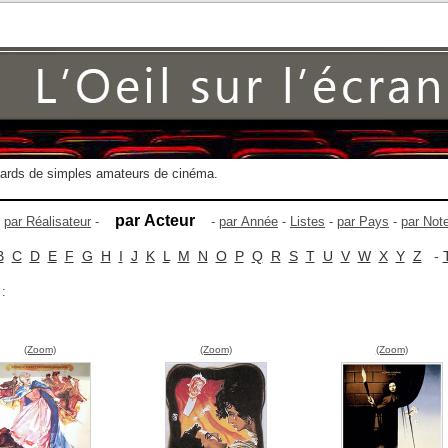
gards de simples amateurs de cinéma.
par Acteur
-
par Réalisateur
-
-
par Année
-
Listes
-
par Pays
-
par Not
B
C
D
E
F
G
H
I
J
K
L
M
N
O
P
Q
R
S
T
U
V
W
X
Y
Z
-
 :
(Zoom)
(Zoom)
(Zoom)