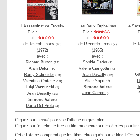
L'Assassinat de Trotsky
Les Deux Orphelines
Le Secr
Elle :
Elle :
E
Lui :
Lui :
de
Joseph Losey
de
Riccardo Freda
de
J
(16)
(9)
(1972)
(1965)
avec :
avec :
Richard Burton
Sophie Darès
(14)
(2)
Alain Delon
Valeria Ciangottini
(30)
(2)
Ga
Romy Schneider
Jean Desailly
(19)
(15)
B
Valentina Cortese
Alice Sapritch
(10)
Simone Valère
J
Luigi Vannucchi
(2)
Jean Carmet
Jean Desailly
(20)
(15)
Simone Valère
Duilio Del Prete
(3)
Cliquez sur '
zoom
' pour voir l'affiche en gros plan.
Cliquez sur l'affiche, le titre du film ou encore sur les étoiles pour lire
Cette liste ne comprend que les films chroniqués sur le blog L'Oeil su