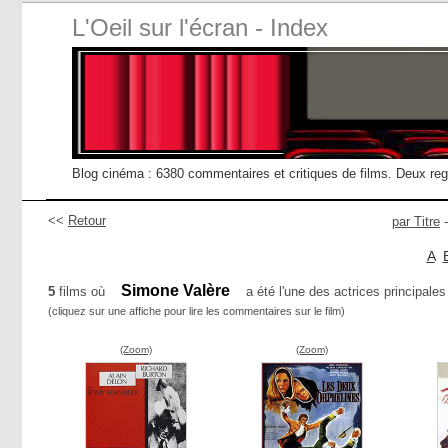
L'Oeil sur l'écran - Index
Blog cinéma : 6380 commentaires et critiques de films. Deux re
<<
Retour
par Titre
A
Simone Valère
5
films où
a été l'une des actrices principales
(cliquez sur une affiche pour lire les commentaires sur le film)
(Zoom)
(Zoom)