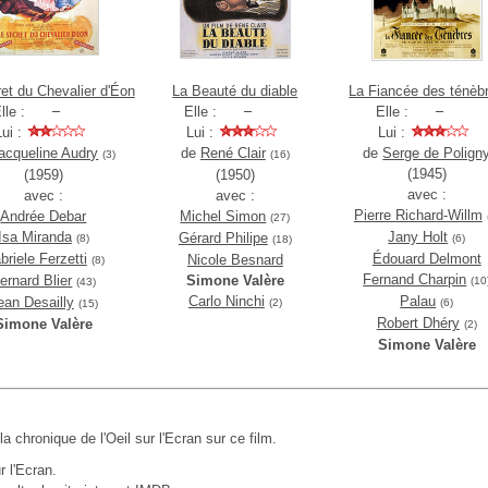
et du Chevalier d'Éon
La Beauté du diable
La Fiancée des ténèb
lle :
Elle :
Elle :
Lui :
Lui :
Lui :
acqueline Audry
de
René Clair
de
Serge de Polign
(3)
(16)
(1945)
(1959)
(1950)
avec :
avec :
avec :
Pierre Richard-Willm
Andrée Debar
Michel Simon
(27)
Isa Miranda
Jany Holt
Gérard Philipe
(8)
(6)
(18)
briele Ferzetti
Édouard Delmont
Nicole Besnard
(8)
Fernand Charpin
ernard Blier
Simone Valère
(10
(43)
Carlo Ninchi
Palau
ean Desailly
(2)
(6)
(15)
Robert Dhéry
Simone Valère
(2)
Simone Valère
 la chronique de l'Oeil sur l'Ecran sur ce film.
r l'Ecran.