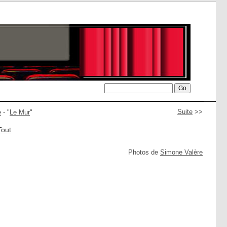
Suite
>>
e
- "
Le Mur
"
Tout
Photos de
Simone Valère