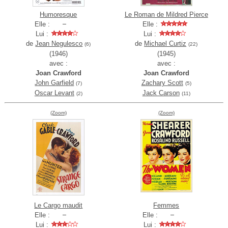
Humoresque
Le Roman de Mildred Pierce
Elle :
Elle :
Lui :
Lui :
de
Jean Negulesco
de
Michael Curtiz
(6)
(22)
(1946)
(1945)
avec :
avec :
Joan Crawford
Joan Crawford
John Garfield
Zachary Scott
(7)
(5)
Oscar Levant
Jack Carson
(2)
(11)
(Zoom)
(Zoom)
Le Cargo maudit
Femmes
Elle :
Elle :
Lui :
Lui :