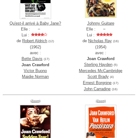
Qu'est-il arrivé à Baby Jane?
Johnny Guitare
Elle :
Elle :
Lui :
Lui :
de
Robert Aldrich
de
Nicholas Ray
(12)
(16)
(1962)
(1954)
avec :
avec :
Bette Davis
Joan Crawford
(17)
Sterling Hayden
Joan Crawford
(5)
Victor Buono
Mercedes McCambridge
Maidie Norman
Scott Brady
(4)
Ernest Borgnine
(17)
John Carradine
(16)
(Zoom)
(Zoom)