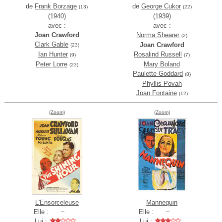
de
Frank Borzage
de
George Cukor
(13)
(22)
(1940)
(1939)
avec :
avec :
Joan Crawford
Norma Shearer
(2)
Clark Gable
Joan Crawford
(23)
Ian Hunter
Rosalind Russell
(9)
(7)
Peter Lorre
Mary Boland
(23)
Paulette Goddard
(8)
Phyllis Povah
Joan Fontaine
(12)
(Zoom)
(Zoom)
L'Ensorceleuse
Mannequin
Elle :
Elle :
Lui :
Lui :