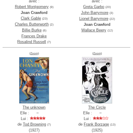
avec :
avec :
Robert Montgomery
Greta Garbo
(9)
(20)
Joan Crawford
John Barrymore
(3)
Clark Gable
Lionel Barrymore
(23)
(22)
Charles Butterworth
Joan Crawford
(2)
Billie Burke
Wallace Beery
(6)
(12)
Frances Drake
Rosalind Russell
(7)
(Zoom)
(Zoom)
The unknown
The Circle
Elle :
Elle :
Lui :
Lui :
de
Tod Browning
de
Frank Borzage
(7)
(13)
(1927)
(1925)