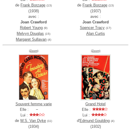
de
Frank Borzage
de
Frank Borzage
(13)
(13)
(1938)
(1937)
avec :
avec :
Joan Crawford
Joan Crawford
Robert Young
Spencer Tracy
(9)
(17)
Melvyn Douglas
Alan Curtis
(15)
Margaret Sullavan
(4)
(Zoom)
(Zoom)
Souvent femme varie
Grand Hotel
Elle :
Elle :
Lui :
Lui :
de
W.S. Van Dyke
d'
Edmund Goulding
(11)
(4)
(1934)
(1932)