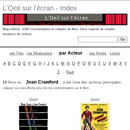
L'Oeil sur l'écran - Index
Blog cinéma : 6380 commentaires et critiques de films. Deux regards de simples
amateurs de cinéma.
par Acteur
par Titre
-
par Réalisateur
-
-
par Année
-
Listes
A
B
C
D
E
F
G
H
I
J
K
L
M
N
O
P
Q
R
S
T
U
V
W
X
Y
Z
-
Tout
Joan Crawford
14
films où
a été l'une des actrices principales :
(cliquez sur une affiche pour lire les commentaires sur le film)
(Zoom)
(Zoom)