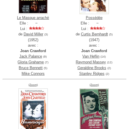
Le Masque arraché
Possédée
Elle :
Elle :
Lui :
Lui :
de
David Miller
de
Curtis Bernhardt
(3)
(5)
(1952)
(1947)
avec :
avec :
Joan Crawford
Joan Crawford
Jack Palance
Van Heflin
(9)
(14)
Gloria Grahame
Raymond Massey
(7)
(12)
Bruce Bennett
Geraldine Brooks
(5)
(2)
Mike Connors
Stanley Ridges
(2)
(Zoom)
(Zoom)