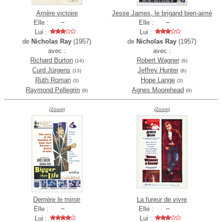
Amère victoire
Jesse James, le brigand bien-aimé
Elle :
Elle :
Lui :
Lui :
de
Nicholas Ray
(1957)
de
Nicholas Ray
(1957)
avec :
avec :
Richard Burton
Robert Wagner
(14)
(9)
Curd Jürgens
Jeffrey Hunter
(13)
(6)
Ruth Roman
Hope Lange
(3)
(3)
Raymond Pellegrin
Agnes Moorehead
(9)
(9)
(Zoom)
(Zoom)
Derrière le miroir
La fureur de vivre
Elle :
Elle :
Lui :
Lui :