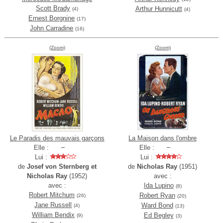
Scott Brady
Arthur Hunnicutt
(4)
(4)
Ernest Borgnine
(17)
John Carradine
(16)
(Zoom)
(Zoom)
Le Paradis des mauvais garçons
La Maison dans l'ombre
Elle :
Elle :
Lui :
Lui :
de
Josef von Sternberg et
de
Nicholas Ray
(1951)
Nicholas Ray
(1952)
avec :
avec :
Ida Lupino
(8)
Robert Mitchum
Robert Ryan
(26)
(20)
Jane Russell
Ward Bond
(4)
(13)
William Bendix
Ed Begley
(9)
(3)