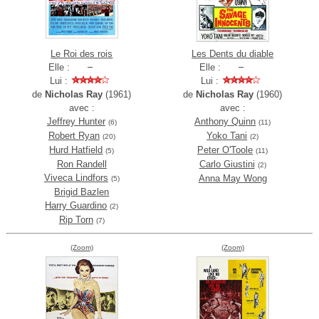
Le Roi des rois
Les Dents du diable
Elle :
Elle :
Lui :
Lui :
de
Nicholas Ray
(1961)
de
Nicholas Ray
(1960)
avec :
avec :
Jeffrey Hunter
Anthony Quinn
(6)
(11)
Robert Ryan
Yoko Tani
(20)
(2)
Hurd Hatfield
Peter O'Toole
(5)
(11)
Ron Randell
Carlo Giustini
(2)
Viveca Lindfors
Anna May Wong
(5)
Brigid Bazlen
Harry Guardino
(2)
Rip Torn
(7)
(Zoom)
(Zoom)