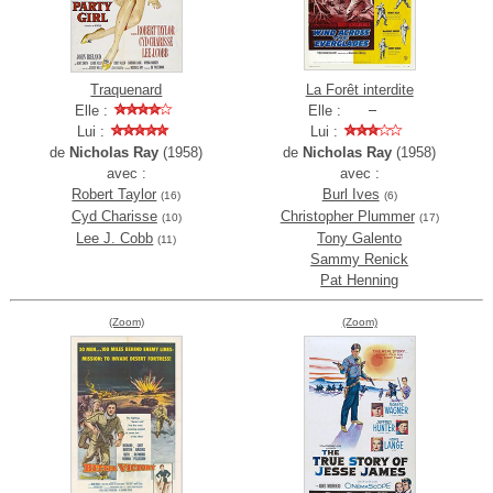
Traquenard
La Forêt interdite
Elle :
Elle :
Lui :
Lui :
de
Nicholas Ray
(1958)
de
Nicholas Ray
(1958)
avec :
avec :
Robert Taylor
Burl Ives
(16)
(6)
Cyd Charisse
Christopher Plummer
(10)
(17)
Lee J. Cobb
Tony Galento
(11)
Sammy Renick
Pat Henning
(Zoom)
(Zoom)