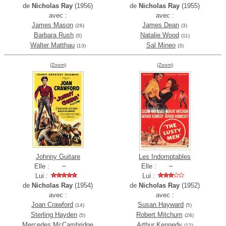
de
Nicholas Ray
(1956)
de
Nicholas Ray
(1955)
avec :
avec :
James Mason
James Dean
(26)
(3)
Barbara Rush
Natalie Wood
(5)
(11)
Walter Matthau
Sal Mineo
(13)
(3)
(Zoom)
(Zoom)
Johnny Guitare
Les Indomptables
Elle :
Elle :
Lui :
Lui :
de
Nicholas Ray
(1954)
de
Nicholas Ray
(1952)
avec :
avec :
Joan Crawford
Susan Hayward
(14)
(5)
Sterling Hayden
Robert Mitchum
(5)
(26)
Mercedes McCambridge
Arthur Kennedy
(12)