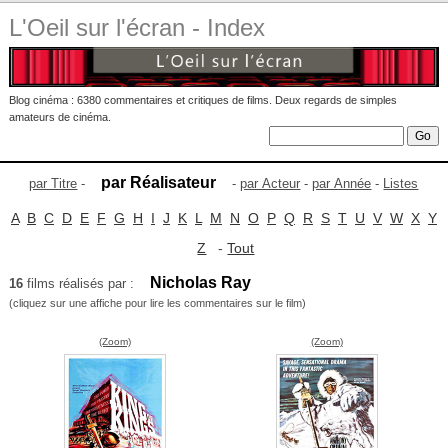
L'Oeil sur l'écran - Index
Blog cinéma : 6380 commentaires et critiques de films. Deux regards de simples
amateurs de cinéma.
par Réalisateur
par Titre
-
-
par Acteur
-
par Année
-
Listes
A
B
C
D
E
F
G
H
I
J
K
L
M
N
O
P
Q
R
S
T
U
V
W
X
Y
Z
-
Tout
Nicholas Ray
16
films réalisés par :
(cliquez sur une affiche pour lire les commentaires sur le film)
(Zoom)
(Zoom)