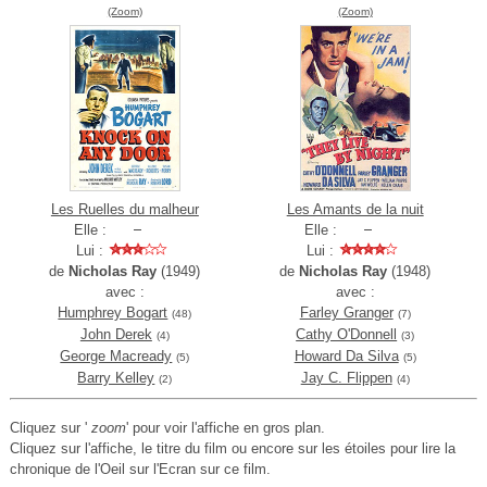
(Zoom)
(Zoom)
Les Ruelles du malheur
Les Amants de la nuit
Elle :
Elle :
Lui :
Lui :
de
Nicholas Ray
(1949)
de
Nicholas Ray
(1948)
avec :
avec :
Humphrey Bogart
Farley Granger
(48)
(7)
John Derek
Cathy O'Donnell
(4)
(3)
George Macready
Howard Da Silva
(5)
(5)
Barry Kelley
Jay C. Flippen
(2)
(4)
Cliquez sur '
zoom
' pour voir l'affiche en gros plan.
Cliquez sur l'affiche, le titre du film ou encore sur les étoiles pour lire la
chronique de l'Oeil sur l'Ecran sur ce film.