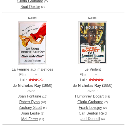
Gloria Grahame
(7)
Brad Dexter
(2)
(Zoom)
(Zoom)
La Femme aux maléfices
Le Violent
Elle :
Elle :
Lui :
Lui :
de
Nicholas Ray
(1950)
de
Nicholas Ray
(1950)
avec :
avec :
Joan Fontaine
Humphrey Bogart
(12)
(48)
Robert Ryan
Gloria Grahame
(20)
(7)
Zachary Scott
Frank Lovejoy
(5)
(2)
Joan Leslie
Carl Benton Reid
(2)
Jeff Donnell
Mel Ferrer
(4)
(11)