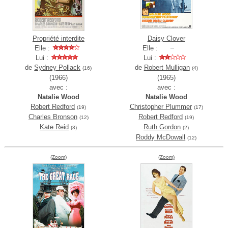
Propriété interdite
Daisy Clover
Elle :
Elle :
Lui :
Lui :
de
Sydney Pollack
de
Robert Mulligan
(16)
(4)
(1966)
(1965)
avec :
avec :
Natalie Wood
Natalie Wood
Robert Redford
Christopher Plummer
(19)
(17)
Charles Bronson
Robert Redford
(12)
(19)
Kate Reid
Ruth Gordon
(3)
(2)
Roddy McDowall
(12)
(Zoom)
(Zoom)