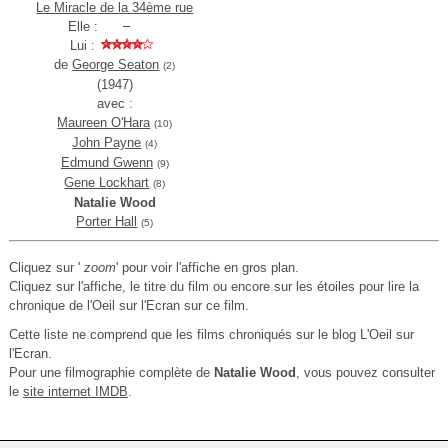
Le Miracle de la 34ème rue
Elle :
Lui :
de
George Seaton
(2)
(1947)
avec :
Maureen O'Hara
(10)
John Payne
(4)
Edmund Gwenn
(9)
Gene Lockhart
(8)
Natalie Wood
Porter Hall
(5)
Cliquez sur '
zoom
' pour voir l'affiche en gros plan.
Cliquez sur l'affiche, le titre du film ou encore sur les étoiles pour lire la
chronique de l'Oeil sur l'Ecran sur ce film.
Cette liste ne comprend que les films chroniqués sur le blog L'Oeil sur
l'Ecran.
Pour une filmographie complète de
Natalie Wood
, vous pouvez consulter
le
site internet IMDB
.