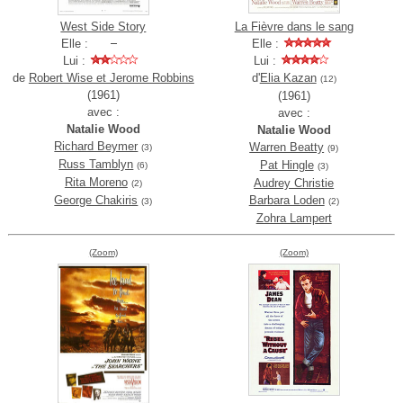
West Side Story
La Fièvre dans le sang
Elle :
Elle :
Lui :
Lui :
de
Robert Wise et Jerome Robbins
d'
Elia Kazan
(12)
(1961)
(1961)
avec :
avec :
Natalie Wood
Natalie Wood
Richard Beymer
Warren Beatty
(3)
(9)
Russ Tamblyn
Pat Hingle
(6)
(3)
Rita Moreno
Audrey Christie
(2)
George Chakiris
Barbara Loden
(3)
(2)
Zohra Lampert
(Zoom)
(Zoom)