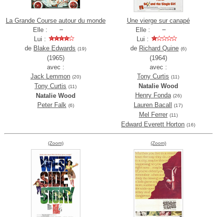
La Grande Course autour du monde
Une vierge sur canapé
Elle :
Elle :
Lui :
Lui :
de
Blake Edwards
de
Richard Quine
(19)
(6)
(1965)
(1964)
avec :
avec :
Jack Lemmon
Tony Curtis
(20)
(11)
Tony Curtis
Natalie Wood
(11)
Henry Fonda
Natalie Wood
(26)
Peter Falk
Lauren Bacall
(6)
(17)
Mel Ferrer
(11)
Edward Everett Horton
(16)
(Zoom)
(Zoom)