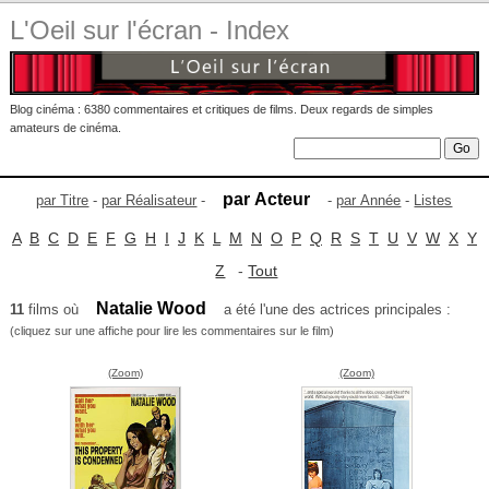
L'Oeil sur l'écran - Index
Blog cinéma : 6380 commentaires et critiques de films. Deux regards de simples
amateurs de cinéma.
par Acteur
par Titre
-
par Réalisateur
-
-
par Année
-
Listes
A
B
C
D
E
F
G
H
I
J
K
L
M
N
O
P
Q
R
S
T
U
V
W
X
Y
Z
-
Tout
Natalie Wood
11
films où
a été l'une des actrices principales :
(cliquez sur une affiche pour lire les commentaires sur le film)
(Zoom)
(Zoom)