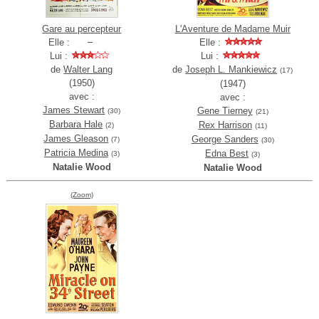
Gare au percepteur
L'Aventure de Madame Muir
Elle :
Elle :
Lui :
Lui :
de
Walter Lang
de
Joseph L. Mankiewicz
(17)
(1950)
(1947)
avec :
avec :
James Stewart
Gene Tierney
(30)
(21)
Barbara Hale
Rex Harrison
(2)
(11)
James Gleason
George Sanders
(7)
(30)
Patricia Medina
Edna Best
(3)
(3)
Natalie Wood
Natalie Wood
(Zoom)