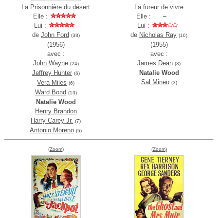
La Prisonnière du désert
La fureur de vivre
Elle :
Elle :
Lui :
Lui :
de
John Ford
de
Nicholas Ray
(38)
(16)
(1956)
(1955)
avec :
avec :
John Wayne
James Dean
(24)
(3)
Jeffrey Hunter
Natalie Wood
(6)
Sal Mineo
Vera Miles
(3)
(6)
Ward Bond
(13)
Natalie Wood
Henry Brandon
Harry Carey Jr.
(7)
Antonio Moreno
(5)
(Zoom)
(Zoom)