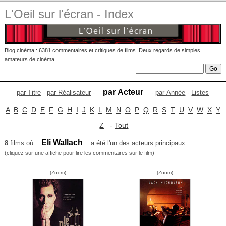
L'Oeil sur l'écran - Index
Blog cinéma : 6381 commentaires et critiques de films. Deux regards de simples
amateurs de cinéma.
par Acteur
par Titre
-
par Réalisateur
-
-
par Année
-
Listes
A
B
C
D
E
F
G
H
I
J
K
L
M
N
O
P
Q
R
S
T
U
V
W
X
Y
Z
-
Tout
Eli Wallach
8
films où
a été l'un des acteurs principaux :
(cliquez sur une affiche pour lire les commentaires sur le film)
(Zoom)
(Zoom)