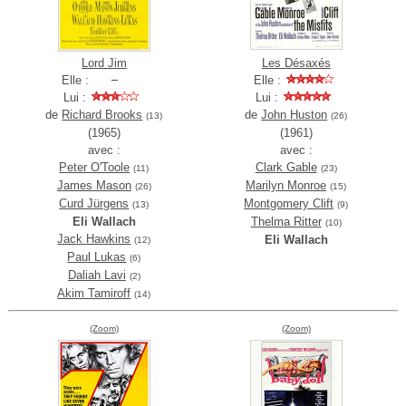
Lord Jim
Les Désaxés
Elle :
Elle :
Lui :
Lui :
de
Richard Brooks
de
John Huston
(13)
(26)
(1965)
(1961)
avec :
avec :
Peter O'Toole
Clark Gable
(11)
(23)
James Mason
Marilyn Monroe
(26)
(15)
Curd Jürgens
Montgomery Clift
(13)
(9)
Eli Wallach
Thelma Ritter
(10)
Jack Hawkins
Eli Wallach
(12)
Paul Lukas
(6)
Daliah Lavi
(2)
Akim Tamiroff
(14)
(Zoom)
(Zoom)