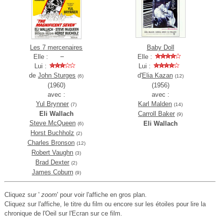
Les 7 mercenaires
Baby Doll
Elle :
Elle :
Lui :
Lui :
de
John Sturges
d'
Elia Kazan
(6)
(12)
(1960)
(1956)
avec :
avec :
Yul Brynner
Karl Malden
(7)
(14)
Eli Wallach
Carroll Baker
(9)
Steve McQueen
Eli Wallach
(6)
Horst Buchholz
(2)
Charles Bronson
(12)
Robert Vaughn
(3)
Brad Dexter
(2)
James Coburn
(9)
Cliquez sur '
zoom
' pour voir l'affiche en gros plan.
Cliquez sur l'affiche, le titre du film ou encore sur les étoiles pour lire la
chronique de l'Oeil sur l'Ecran sur ce film.