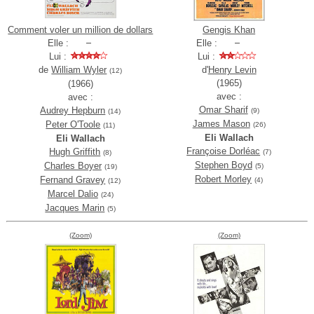
Comment voler un million de dollars
Gengis Khan
Elle :
Elle :
Lui :
Lui :
de
William Wyler
d'
Henry Levin
(12)
(1965)
(1966)
avec :
avec :
Omar Sharif
Audrey Hepburn
(9)
(14)
James Mason
Peter O'Toole
(26)
(11)
Eli Wallach
Eli Wallach
Françoise Dorléac
Hugh Griffith
(7)
(8)
Stephen Boyd
Charles Boyer
(5)
(19)
Robert Morley
Fernand Gravey
(4)
(12)
Marcel Dalio
(24)
Jacques Marin
(5)
(Zoom)
(Zoom)