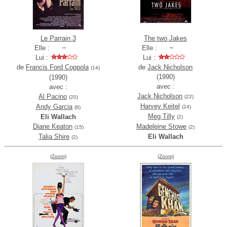
Le Parrain 3
The two Jakes
Elle :
Elle :
Lui :
Lui :
de
Francis Ford Coppola
de
Jack Nicholson
(14)
(1990)
(1990)
avec :
avec :
Jack Nicholson
Al Pacino
(22)
(20)
Harvey Keitel
Andy Garcia
(24)
(8)
Meg Tilly
Eli Wallach
(2)
Diane Keaton
Madeleine Stowe
(15)
(2)
Talia Shire
Eli Wallach
(2)
(Zoom)
(Zoom)