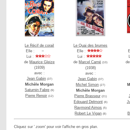
Le Récif de corail
Le Quai des brumes
Elle :
Elle :
E
Lui :
Lui :
de
Maurice Gleize
de
Marcel Carné
d
(10)
(1939)
(1938)
avec :
avec :
Jean Gabin
Jean Gabin
(37)
(37)
Michèle Morgan
Michel Simon
M
(27)
Saturnin Fabre
Michèle Morgan
(9)
Pierre Renoir
Pierre Brasseur
(12)
(21)
Edouard Delmont
J
(6)
Raymond Aimos
(5)
Robert Le Vigan
B
(8)
Cliquez sur '
zoom
' pour voir l'affiche en gros plan.