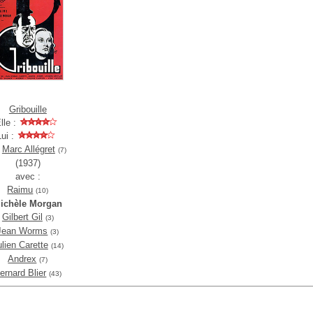
Gribouille
lle :
Lui :
e
Marc Allégret
(7)
(1937)
avec :
Raimu
(10)
ichèle Morgan
Gilbert Gil
(3)
Jean Worms
(3)
ulien Carette
(14)
Andrex
(7)
ernard Blier
(43)