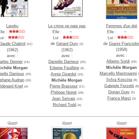
Landru
Le crime ne paie pas
Femmes d'un été
lle :
Elle :
Elle :
Lui :
Lui :
Lui :
Claude Chabrol
de
Gérard Oury
de
Gianni Franciolin
(31)
(3)
(1958)
(1962)
(1962)
avec :
avec :
avec :
Alberto Sordi
arles Denner
Danielle Darrieux
(29)
(16)
(35)
Michèle Morgan
ichèle Morgan
Edwige Feuillère
(9)
Marcello Mastroianni
ielle Darrieux
Annie Girardot
(35)
(16)
Sylva Koscina
phane Audran
Michèle Morgan
(8)
(26)
Gabriele Ferzetti
ildegard Knef
Pierre Brasseur
(8)
(4)
(21)
Dorian Gray
Philippe Noiret
(5)
(39)
Franca Marzi
Jean Servais
(3)
(10)
Richard Todd
(4)
(Zoom)
(Zoom)
(Zoom)