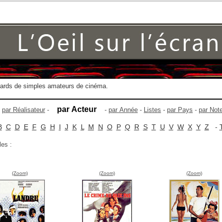
gards de simples amateurs de cinéma.
par Acteur
-
par Réalisateur
-
-
par Année
-
Listes
-
par Pays
-
par Not
B
C
D
E
F
G
H
I
J
K
L
M
N
O
P
Q
R
S
T
U
V
W
X
Y
Z
-
les :
(Zoom)
(Zoom)
(Zoom)