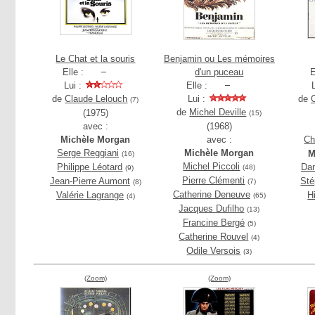
Le Chat et la souris
Benjamin ou Les mémoires
Elle :
d'un puceau
E
Lui :
Elle :
de
Claude Lelouch
Lui :
de
(7)
de
Michel Deville
(1975)
(15)
avec :
(1968)
Michèle Morgan
avec :
Ch
Serge Reggiani
Michèle Morgan
M
(16)
Michel Piccoli
Philippe Léotard
Dan
(48)
(9)
Pierre Clémenti
Jean-Pierre Aumont
Sté
(7)
(8)
Catherine Deneuve
Valérie Lagrange
H
(65)
(4)
Jacques Dufilho
(13)
Francine Bergé
(5)
Catherine Rouvel
(4)
Odile Versois
(3)
(Zoom)
(Zoom)