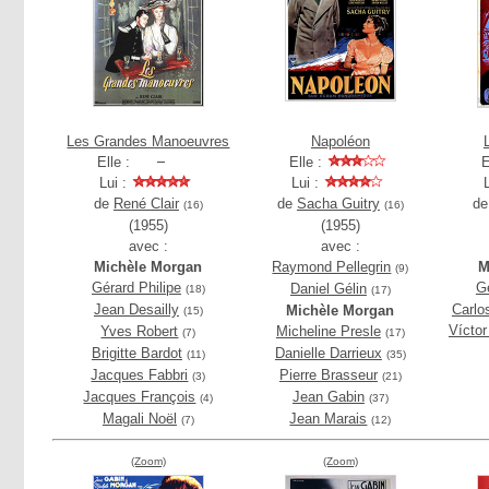
Les Grandes Manoeuvres
Napoléon
Elle :
Elle :
E
Lui :
Lui :
de
René Clair
de
Sacha Guitry
d
(16)
(16)
(1955)
(1955)
avec :
avec :
Michèle Morgan
Raymond Pellegrin
M
(9)
Gérard Philipe
Gé
Daniel Gélin
(18)
(17)
Jean Desailly
Carlo
Michèle Morgan
(15)
Vícto
Yves Robert
Micheline Presle
(7)
(17)
Brigitte Bardot
Danielle Darrieux
(11)
(35)
Jacques Fabbri
Pierre Brasseur
(3)
(21)
Jacques François
Jean Gabin
(4)
(37)
Magali Noël
Jean Marais
(7)
(12)
(Zoom)
(Zoom)