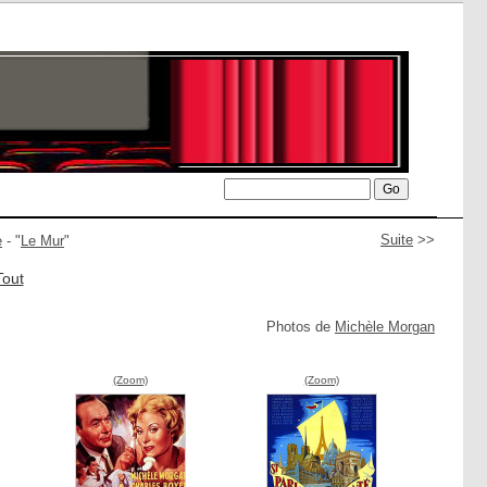
Suite
>>
e
- "
Le Mur
"
Tout
Photos de
Michèle Morgan
(Zoom)
(Zoom)