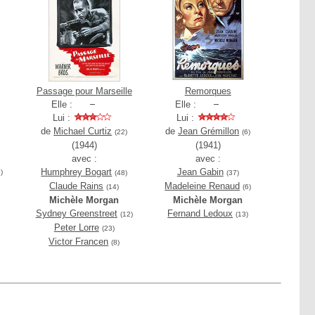
Passage pour Marseille
Remorques
Elle :
Elle :
Lui :
Lui :
de
Michael Curtiz
de
Jean Grémillon
(22)
(6)
(1944)
(1941)
avec :
avec :
Humphrey Bogart
Jean Gabin
)
(48)
(37)
Claude Rains
Madeleine Renaud
(14)
(6)
Michèle Morgan
Michèle Morgan
Sydney Greenstreet
Fernand Ledoux
(12)
(13)
Peter Lorre
(23)
Victor Francen
(8)