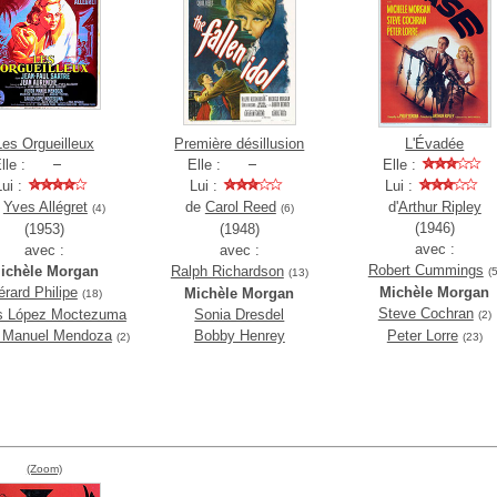
Les Orgueilleux
Première désillusion
L'Évadée
lle :
Elle :
Elle :
Lui :
Lui :
Lui :
e
Yves Allégret
de
Carol Reed
d'
Arthur Ripley
(4)
(6)
(1946)
(1953)
(1948)
avec :
avec :
avec :
Robert Cummings
ichèle Morgan
Ralph Richardson
(5
(13)
rard Philipe
Michèle Morgan
Michèle Morgan
(18)
Steve Cochran
s López Moctezuma
Sonia Dresdel
(2)
r Manuel Mendoza
Bobby Henrey
Peter Lorre
(2)
(23)
(Zoom)