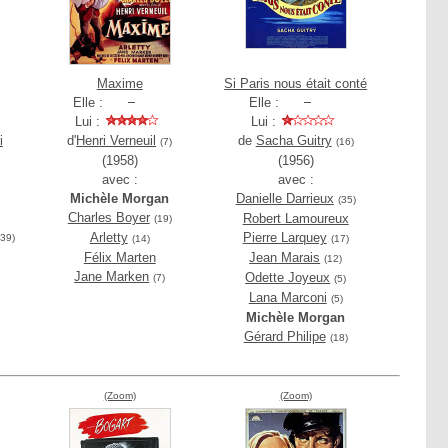
Maxime
Si Paris nous était conté
Elle :
Elle :
Lui :
Lui :
i
d'
Henri Verneuil
de
Sacha Guitry
(7)
(16)
(1958)
(1956)
avec :
avec :
Michèle Morgan
Danielle Darrieux
(35)
Charles Boyer
Robert Lamoureux
(19)
Arletty
Pierre Larquey
(39)
(14)
(17)
Félix Marten
Jean Marais
(12)
Jane Marken
Odette Joyeux
(7)
(5)
Lana Marconi
(5)
Michèle Morgan
Gérard Philipe
(18)
(Zoom)
(Zoom)