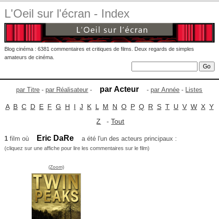
L'Oeil sur l'écran - Index
Blog cinéma : 6381 commentaires et critiques de films. Deux regards de simples
amateurs de cinéma.
par Acteur
par Titre
-
par Réalisateur
-
-
par Année
-
Listes
A
B
C
D
E
F
G
H
I
J
K
L
M
N
O
P
Q
R
S
T
U
V
W
X
Y
Z
-
Tout
Eric DaRe
1
film où
a été l'un des acteurs principaux :
(cliquez sur une affiche pour lire les commentaires sur le film)
(Zoom)