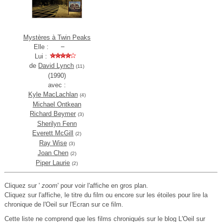
Mystères à Twin Peaks
Elle :
Lui :
de
David Lynch
(11)
(1990)
avec :
Kyle MacLachlan
(4)
Michael Ontkean
Richard Beymer
(3)
Sherilyn Fenn
Everett McGill
(2)
Ray Wise
(3)
Joan Chen
(2)
Piper Laurie
(2)
Cliquez sur '
zoom
' pour voir l'affiche en gros plan.
Cliquez sur l'affiche, le titre du film ou encore sur les étoiles pour lire la
chronique de l'Oeil sur l'Ecran sur ce film.
Cette liste ne comprend que les films chroniqués sur le blog L'Oeil sur